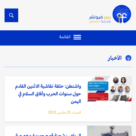
القائمة
الأخبار
واشنطن: حلقة نقاشية الاثنين القادم
حول سنوات الحرب وآفاق السلام في
اليمن
السبت, 25 مارس, 2023
الرياض: شحنة قمح جديدة مخصصة