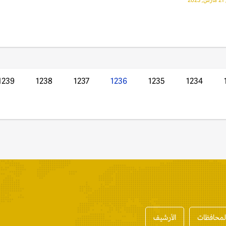
20
1239
1238
1237
1236
1235
1234
المحافظات
الأرشيف