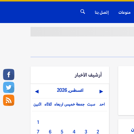
منوعات
إتصل بنا
أرشيف الأخبار
اغسطس, 2026
▶
◀
احد
سبت
جمعة
خميس
اربعاء
ثلاثاء
اثنين
1
7
6
5
4
3
2