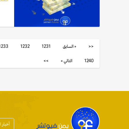
الثلاثاء, 21 مارس, 23
<<
« السابق
1231
1232
1233
1240
التالي »
>>
أخبار 