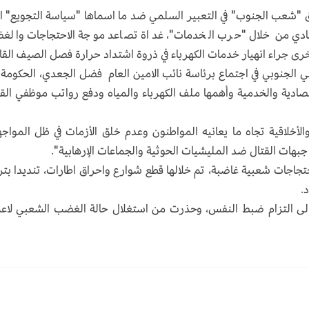
ق "شعب الجنوب" في التعبير السلمي ضد ما اسماها "سياسة التجويع" ا
تصادي من خلال "حرب الخدمات"، غداة تصاعد موجة الاحتجاجات وال
رى جراء انهيار خدمات الكهرباء في ذروة اشتداد حرارة فصل الصيف القا
لي الجنوبي في اجتماع برئاسة نائب الامين العام فضل الجعدي، الحكومة
قتصادية والخدمية وأهمها ملف الكهرباء والمياه ودفع رواتب موظفي الق
الأخلاقية تجاه ما يعانيه المواطنون وعدم خلق الأزمات في ظل المواج
جبهات القتال ضد المليشيات الحوثية والجماعات الإرهابية".
تجاجات شعبية غاضبة، تم خلالها قطع شوارع واحراق اطارات، تنديدا بت
.
لى التزام ضبط النفس، وحذرت من استغلال حالة الغضب الشعبي لاع