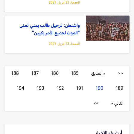
الجمعة, 23 أبريل, 2021
واشنطن: ترحيل طالب يمني تمنى
"الموت لجميع الأمريكيين"
الجمعة, 23 أبريل, 2021
<<
« السابق
185
186
187
188
194
193
192
191
190
189
التالي »
>>
أرشيف الأخبار