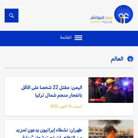
القائمة
العالم
اليمن: مقتل 22 شخصا على الأقل
بانفجار منجم شمال تركيا
السبت, 15 أكتوبر, 2022
طهران: نشطاء إيرانيون يدعون لمزيد
من التظاهرات تحت شعار "بداية