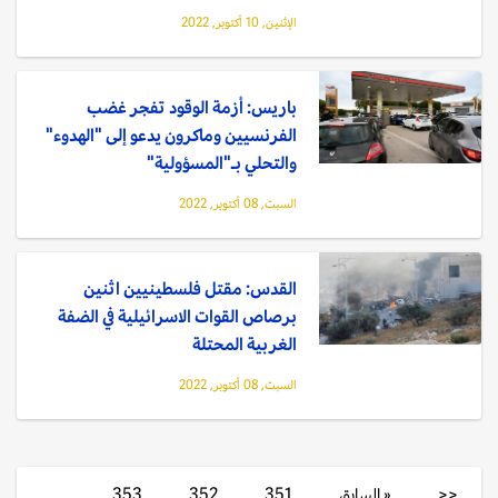
الإثنين, 10 أكتوبر, 2022
باريس: أزمة الوقود تفجر غضب
الفرنسيين وماكرون يدعو إلى "الهدوء"
والتحلي بـ"المسؤولية"
السبت, 08 أكتوبر, 2022
القدس: مقتل فلسطينيين اثنين
برصاص القوات الاسرائيلية في الضفة
الغربية المحتلة
السبت, 08 أكتوبر, 2022
<<
« السابق
351
352
353