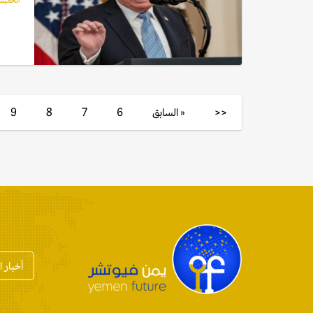
الخميس, 07 مايو
<<
« السابق
6
7
8
9
أخبار 