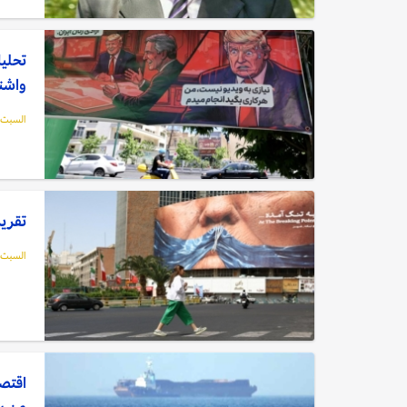
تحليل
واشن
السبت, 09 مايو, 6
تقرير
السبت, 09 مايو, 6
اقتصا
عن ب