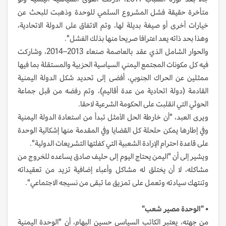
متأخرة حقيقة فشل المشروع السلمي للوحدة وذهبت للبحث عن
خيارات أخرى أو صيغة بديلة لها، وتم الاتفاق على الدولة الاتحادية،
وهذا بحد ذاته يعد اعترافا صريحا منها بذلك الفشل".
والحوار الشامل الذي عقد بالعاصمة صنعاء 2013–2014، وشاركت
فيه كل مكونات المجتمع اليمني السياسية الحزبية والمستقلة بما فيها
ممثلين عن الحراك الجنوبي، أفضى إلى تحديد شكل الدولة اليمنية
القادمة (دولة اتحادية من عدة أقاليم)، وتم رفضه من قبل جماعة
الحوثي التي انقلبت على الحكومة الشرعية لاحقا.
ويرى العبد، "أن خارطة الحل الأمثل تبدأ من استعادة الدولة اليمنية
وفي إطارها يمكن حلحلة كل القضايا وفي المقدمة منها إشكالية الوحدة
على قاعدة احترام الإرادة الشعبية التي كفلتها التشريعات الدولية".
ويشير إلى أن "اليمن يحتاج اليوم إلى حليف صادق يساعده للخروج من
مشاكله، لا أن يختلق له مشاكل وأعباء إضافية تزيد من تعقيداته
وتنتهك سيادته وتعمل على تمزيق ما تبقى من نسيجه الاجتماعي".
•
"الوحدة مصير شعب"
من جهته، يعتبر الكاتب السياسي حسين البهام، أن "الوحدة اليمنية