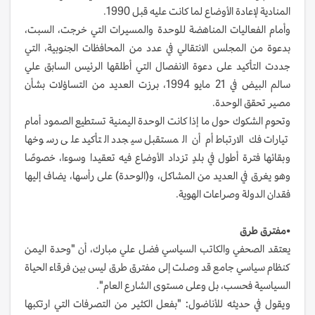
المنادية لإعادة الأوضاع لما كانت عليه قبل 1990.
وأمام الفعاليات المناهضة للوحدة والمسيرات التي خرجت، السبت،
بدعوة من المجلس الانتقالي في عدد من المحافظات الجنوبية، التي
جددت التأكيد على دعوة الانفصال التي أطلقها الرئيس السابق علي
سالم البيض في 21 مايو 1994، برزت العديد من التساؤلات بشأن
مصير تحقق الوحدة.
وتحوم الشكوك حول ما إذا كانت الوحدة اليمنية تستطيع الصمود أمام
تيارات فك الارتباط أم أن المستقبل سيجدد التأكيد على رسوخها
وبقائها فترة أطول في بلدٍ تزداد الأوضاع فيه تعقيدا وسوءا، خصوصًا
وهو يغرق في العديد من المشاكل، و(الوحدة) على رأسها، يضاف إليها
فقدان الدولة وصراعات الهوية.
•
مفترق طرق
يعتقد الصحفي والكاتب السياسي فضل علي مبارك، أن "وحدة اليمن
كنظام سياسي جامع قد وصلت إلى مفترق طرق ليس بين فرقاء الحياة
السياسية فحسب، بل وعلى مستوى الشارع العام".
ويقول في حديثه للأناضول: "بفعل الكثير من التصرفات التي ارتكبها