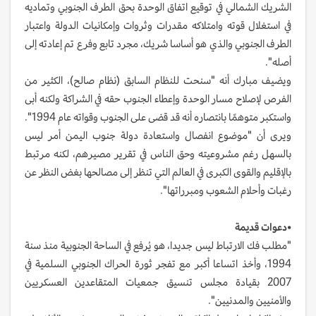
الشريك الشمالي في توقيع اتفاق الوحدة بحق الطرف الجنوبي وتماديه
في استغلال قوته وامتلاكه مقدرات وثروات وإمكانيات الدولة واعتبار
الطرف الجنوبي والذي هو أساسا شريك، مجرد تابع وفرع تم إعادته إلى
أصله".
ويضيف مبارك أنه "سنحت للنظام السابق (نظام صالح)، الكثير من
الفرص لإصلاح مسار الوحدة وإعطاء الجنوب حقه في الشراكة ولكنه أبى
واستكبر متوهمًا بانتصاره أنه قد قضى على الجنوب وقواته عام 1994".
ويرى أن "موضوع انفصال واستعادة دولة جنوب اليمن أمر ليس
بالسهل رغم مشروعيته وحق الناس في تقرير مصيرهم، لكنه مرتبط
بالإقليم والقوى الكبرى في العالم التي تنظر إلى مصالحها بغض النظر عن
رغبات وأحلام الشعوب ومبرراتها".
•
دعوات قديمة
"مطلب فك الارتباط ليس جديدا، هو يُرفع في الساحة الجنوبية منذ سنة
1994، وأخذ اتساعا أكبر مع تفجر ثورة الحراك الجنوبي السلمية في
2007 بقيادة مجلس تنسيق جمعيات المتقاعدين العسكريين
والأمنيين والمدنيين".