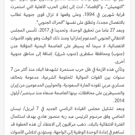
"التهميش"، و"الإقصاء"، أدت إلى إعلان الحرب الأهلية التي استمرت
قرابة شهرين في 1994، وعلى وقعها لا تزال قوى جنوبية تطالب
بالانفصال مجددا، وتطلق على نفسها "الحراك الجنوبي".
وبعد 27 عاما من تحقيق الوحدة، وتحديدا في 2017، تأسس المجلس
الانتقالي الجنوبي المدعوم إماراتيا ومنذ ذلك الوقت وهو يقود الأصوات
الانفصالية، لا سيما أنه يسيطر على العاصمة اليمنية المؤقتة عدن
(جنوب) ومحافظة سقطرى (جنوب شرق)، إضافة إلى مناطق جنوبية
أخرى.
وتأتي هذه الأزمة في ظل حرب مستمرة تشهدها البلاد منذ أكثر من 7
سنوات بين القوات الموالية للحكومة الشرعية، مدعومة بتحالف
عسكري عربي تقوده الجارة السعودية، والحوثيين المدعومين من إيران
والمسيطرين على محافظات، بينها العاصمة صنعاء منذ سبتمبر/ أيلول
2014.
وبعد تشكيل مجلس القيادة الرئاسي الجديد في 7 أبريل/ نيسان
الماضي وفق مرسوم للرئيس عبد ربه منصور هادي بهدف استكمال
الفترة الانتقالية بالبلاد، ذهب مراقبون إلى الاعتقاد أن هذه الخطوة قد
تساهم في إعادة الوحدة الوطنية إلى الواجهة، وستؤدي لتلاشي الأصوات