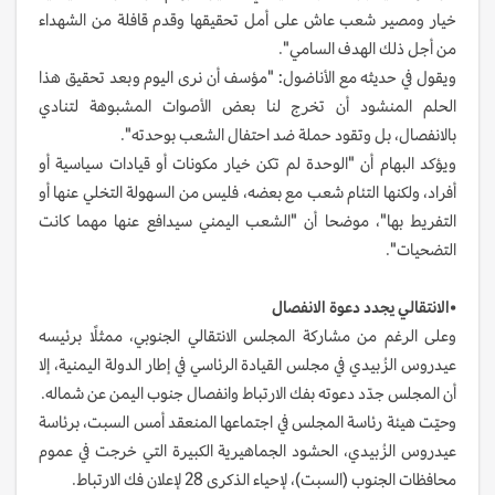
خيار ومصير شعب عاش على أمل تحقيقها وقدم قافلة من الشهداء
من أجل ذلك الهدف السامي".
ويقول في حديثه مع الأناضول: "مؤسف أن نرى اليوم وبعد تحقيق هذا
الحلم المنشود أن تخرج لنا بعض الأصوات المشبوهة لتنادي
بالانفصال، بل وتقود حملة ضد احتفال الشعب بوحدته".
ويؤكد البهام أن "الوحدة لم تكن خيار مكونات أو قيادات سياسية أو
أفراد، ولكنها التئام شعب مع بعضه، فليس من السهولة التخلي عنها أو
التفريط بها"، موضحا أن "الشعب اليمني سيدافع عنها مهما كانت
التضحيات".
•
الانتقالي يجدد دعوة الانفصال
وعلى الرغم من مشاركة المجلس الانتقالي الجنوبي، ممثلًا برئيسه
عيدروس الزُبيدي في مجلس القيادة الرئاسي في إطار الدولة اليمنية، إلا
أن المجلس جدّد دعوته بفك الارتباط وانفصال جنوب اليمن عن شماله.
وحيّت هيئة رئاسة المجلس في اجتماعها المنعقد أمس السبت، برئاسة
عيدروس الزُبيدي، الحشود الجماهيرية الكبيرة التي خرجت في عموم
محافظات الجنوب (السبت)، لإحياء الذكرى 28 لإعلان فك الارتباط.