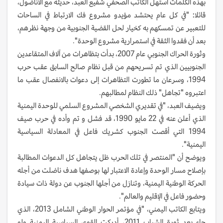
بهذه الكلمات استهل الكاتب الصحفي شفيع العبد، حديثه مع الأناضول،
قائلا: "في كل عام يحتشد مؤيدو مشروع فك الارتباط في الساحات
للتعبير عن تمسكهم به كخيار لحل القضية الجنوبية من وجهة نظرهم،
بعد أن فقدوا الثقة في استمرارية مشروع الوحدة".
وثورة الحراك الجنوبي عام 2007، بدأت بتظاهرات من آلاف المتقاعدين
الجنوبيين الذي تم تسريحهم من قبل نظام صالح السابق عقب حرب
1994، وسرعان ما تطورت التظاهرات إلى دعوات بالانفصال عقب ما
اعتبروه "تجاهل" ذلك النظام لمطالبهم.
ويضيف العبد، "في تقديري الشخصي المشروع السلمي للوحدة اليمنية
الذي أعلن عنه في 22 مايو 1990، قد فشل و تم وأده في حرب صيف
1994 التي أقصت الجنوب كشريك فاعل في المعادلة السياسية
اليمنية".
ويوضح أن "المنتصر في تلك الحرب ظل يتجاهل كل الدعوات المطالبة
بإصلاح مسار الوحدة وإعادة الاعتبار لها بوصفها هدف ناضلت من أجله
الحركة الوطنية اليمنية، وتنازل من أجلها الجنوب عن دولة ذات سيادة
وحضور فاعل في الإقليم والعالم".
ويتابع الكاتب اليمني، "في مؤتمر الحوار الوطني الشامل 2013، الذي
جاء بعد ثورة الشباب 2011، أدركت القوى السياسية اليمنية ولو