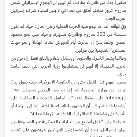
صغيرة بدلًا من طائرات مقاتلة، ثم تبين أن الهجوم الإسرائيلي شمل
صاروخ كروز متخفٍ أُطلق عن بُعد؛ كي لا يثير استياء شركاء إسرائيل
العرب الجدد.
وفي الواقع، هذا ما تبدو عليه الحرب الفعلية راهن الحال: أحيانًا قد تكون
سلسلة من 300 صاروخ وطائراتٍ مُسيّرة، وأحيانًا على نحو محدود
المدى، وتُنفذ سرًا، إذ اندثرت أيام الجيوش الفتاكة الهائلة والمواجهات
العسكرية التقليدية بين طرفين.
وطالما يشعر الخُبراء والحكومة ووسائل الإعلام بالقلق فقط إزاء نوع من
الحرب القديمة، إلا أنهم لن يستطيعوا رؤية الحرب التي تقف أمامنا
حاليًا.
وسوء الفهم هذا، انتقل حتى إلى الحكومة الأمريكية، حيث يقول بيانٌ
صادر عن وزارة الخارجية تم إعداده بعد الهجوم وحصلت The
Intercept على نسخة منه: "إن تجاهل الهجمات المباشرة على
أراضيها قد يُشير إلى أن الجمهورية الإسلامية تفتقر إما إلى الرغبة أو
القُدرة على مُضاهاة تلك الثرثرة بالقوة العسكرية المعلنة".
يضيف البيان: "خلال أسابيع من التبادلات العسكرية غير المسبوقة بين
إيران وإسرائيل، يبدو أن المسؤولين الإيرانيين حريصون على تجنب