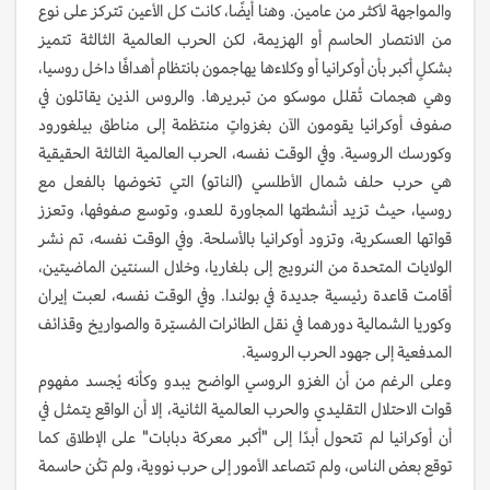
والمواجهة لأكثر من عامين. وهنا أيضًا، كانت كل الأعين تتركز على نوع
من الانتصار الحاسم أو الهزيمة، لكن الحرب العالمية الثالثة تتميز
بشكلٍ أكبر بأن أوكرانيا أو وكلاءها يهاجمون بانتظام أهدافًا داخل روسيا،
وهي هجمات تُقلل موسكو من تبريرها. والروس الذين يقاتلون في
صفوف أوكرانيا يقومون الآن بغزواتٍ منتظمة إلى مناطق بيلغورود
وكورسك الروسية. وفي الوقت نفسه، الحرب العالمية الثالثة الحقيقية
هي حرب حلف شمال الأطلسي (الناتو) التي تخوضها بالفعل مع
روسيا، حيث تزيد أنشطتها المجاورة للعدو، وتوسع صفوفها، وتعزز
قواتها العسكرية، وتزود أوكرانيا بالأسلحة. وفي الوقت نفسه، تم نشر
الولايات المتحدة من النرويج إلى بلغاريا، وخلال السنتين الماضيتين،
أقامت قاعدة رئيسية جديدة في بولندا. وفي الوقت نفسه، لعبت إيران
وكوريا الشمالية دورهما في نقل الطائرات المُسيّرة والصواريخ وقذائف
المدفعية إلى جهود الحرب الروسية.
وعلى الرغم من أن الغزو الروسي الواضح يبدو وكأنه يُجسد مفهوم
قوات الاحتلال التقليدي والحرب العالمية الثانية، إلا أن الواقع يتمثل في
أن أوكرانيا لم تتحول أبدًا إلى "أكبر معركة دبابات" على الإطلاق كما
توقع بعض الناس، ولم تتصاعد الأمور إلى حرب نووية، ولم تكُن حاسمة