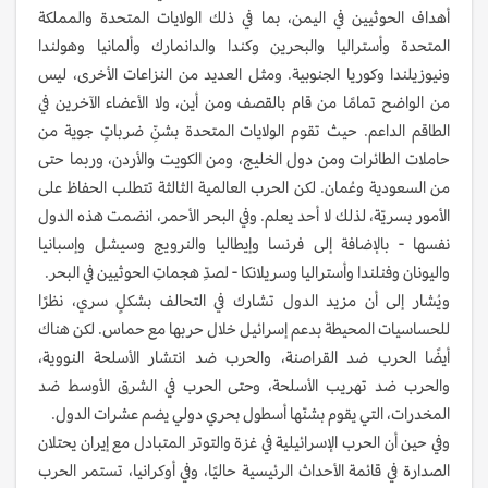
أهداف الحوثيين في اليمن، بما في ذلك الولايات المتحدة والمملكة
المتحدة وأستراليا والبحرين وكندا والدانمارك وألمانيا وهولندا
ونيوزيلندا وكوريا الجنوبية. ومثل العديد من النزاعات الأخرى، ليس
من الواضح تمامًا من قام بالقصف ومن أين، ولا الأعضاء الآخرين في
الطاقم الداعم. حيث تقوم الولايات المتحدة بشنِّ ضرباتٍ جوية من
حاملات الطائرات ومن دول الخليج، ومن الكويت والأردن، وربما حتى
من السعودية وعُمان. لكن الحرب العالمية الثالثة تتطلب الحفاظ على
الأمور بسريّة، لذلك لا أحد يعلم. وفي البحر الأحمر، انضمت هذه الدول
نفسها - بالإضافة إلى فرنسا وإيطاليا والنرويج وسيشل وإسبانيا
واليونان وفنلندا وأستراليا وسريلانكا - لصدِّ هجماتِ الحوثيين في البحر.
ويُشار إلى أن مزيد الدول تشارك في التحالف بشكلٍ سري، نظرًا
للحساسيات المحيطة بدعم إسرائيل خلال حربها مع حماس. لكن هناك
أيضًا الحرب ضد القراصنة، والحرب ضد انتشار الأسلحة النووية،
والحرب ضد تهريب الأسلحة، وحتى الحرب في الشرق الأوسط ضد
المخدرات، التي يقوم بشنّها أسطول بحري دولي يضم عشرات الدول.
وفي حين أن الحرب الإسرائيلية في غزة والتوتر المتبادل مع إيران يحتلان
الصدارة في قائمة الأحداث الرئيسية حاليًا، وفي أوكرانيا، تستمر الحرب