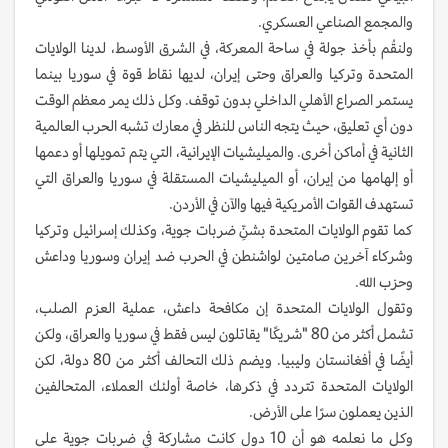
والمجمع الصناعي العسكري.
ولنقُم بأخذ جولة في ساحة المعركة، في الشرق الأوسط، لدينا الولايات
المتحدة وتركيا والعراق وحتى إيران، لديها نقاط قوة في سوريا بينما
يستمر الصراع الأهلي الداخلي بدون توقف. وكل ذلك يمر معظم الوقت
دون أي تعليق، حيث يتجه الناس للنظر في معارك تشبه الحرب العالمية
الثانية في أماكن أخرى. والميليشيات الإيرانية، التي يتم تمويلها أو دعمها
أو إلهامها من إيران، أو الميليشيات المستقلة في سوريا والعراق التي
تستهدف القوات الأمريكية فيها والآن في الأردن.
كما تقوم الولايات المتحدة بشنِّ ضربات جوية، وكذلك إسرائيل وتركيا
وشركاء آخرين صامتين لواشنطن في الحرب ضد إيران وسوريا وداعش
وحزب الله.
وتقول الولايات المتحدة إن مكافحة داعش، عملية العزم الصلب،
تشمل أكثر من 80 "شريكًا" يقاتلون ليس فقط في سوريا والعراق، ولكن
أيضًا في أفغانستان وليبيا. ويضم ذلك التحالف أكثر من 80 دولة، لكن
الولايات المتحدة تتردد في ذكرها، خاصة أولئك العملاء، المتحالفين
الذين يعملون سرًا على الأرض.
وكل ما نعلمه هو أن 10 دول كانت مشاركة في ضربات جوية على