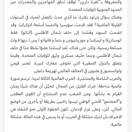
والمعروفة بـ"ثغرة دارين" لوقف تدفق المهاجرين والمخدرات عبر
الحدود الجنوبية للولايات المتحدة.
وهناك سؤال يتراود بكثرة، ما الذي حدث بالفعل للحياد في السنوات
القليلة الماضية؟ فقد قدمت سويسرا والنمسا أسلحة لأوكرانيا. وقد
انضمت السويد وفنلندا إلى حلف شمال الأطلسي (الناتو). فقط
كوستاريكا وآيسلندا وموريشيوس وبنما وفانواتو ليس لديها قوات
مسلحة رسمية، ولكن حتى هناك، تُعد آيسلندا عضوًا نشطًا جدًا في حلف
شمال الأطلسي وبنما حليف عسكري وثيق للولايات المتحدة. وفيما
يتعلق بالدول الصغيرة التي تخوض معارك كبيرة، تعتبر فيجي
ولوكسمبورغ عضوين في التحالف العالمي لهزيمة داعش.
والحرب الشاملة والمنتشرة، الحرب العالمية الثالثة لدينا، ترسم صورة
عالمية ساحقة، تترك القليل من المجال لتخيُّل أن هناك شيئًا يمكن
القيام به بشأنها. ومن الصعب عدم الاستنتاج أن القوى العظمى
و"المجتمع" الأمني الوطني ليسوا راضين بطريقة أو بأخرى عن الوضع
الحالي. لكن، وعلى غرار الإدمان، تكون الخطوة الأولى نحو الشفاء هي
الاعتراف بأن لديك مشكلة في الحرب، أو ما يسمى في هذه الحالة، مشكلة
عالمية.