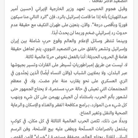
التصعيد الأكثر تفاقمًا".
وقبل هجوم الخميس، تعهد وزير الخارجية الإيراني (حسين أمير
عبداللهيان) بأنه إذا ما قامت إسرائيل بالرد، فإن "الرد التالي منا سيكون
فوريًا وبأقصى درجة". والآن، يتعيّن على طهران التكيف مع حقيقة عدم
حدوث رد إسرائيلي ضخم وربما لن يحدث أبدًا.
وبينما تنتظر وسائل الإعلام والعالم وقوع حربٍ شاملة بين إيران
وإسرائيل وتشعر بالقلق حتى من التصعيد النووي، يتم تجاهل حقيقة
هامة في الحروب الحديثة: أننا بالفعل نخوض حربًا عالمية ثالثة.
لا، ليست عن طريق إمبراطورياتٍ تُسيطر على القارات وتسير بجيوشها
عبر البلدان، ولا بملايين الشباب (والآن النساء أيضًا) الّذين يُجنَّدون في
الزي العسكري على نحوٍ يقارب مئة عام مضت. ولا، في معظم
المجتمعات التي تعيش في حالة حربٍ مستمرة، لا يحتاج الجمهور حتى
لشعور بألم الحرب، باستثناء أن الجيش يهيمن على كل شيء وينهب
كل شيء من الموارد، برامج مكافحة الفقر والغذاء والإسكان والرعاية
الصحية والنقل وتغير المناخ.
وبدلًا من ذلك، تكمن الحرب العالمية الثالثة في كل مكان، في كوكبٍ
يشتعل بالصراعات المسلّحة ويطغى عليه بيع الأسلحة، وفن الرسم
البياني للقتال يجتاح العالم، وصفقة مستمرة لـ"خبراء" الأمن القومي