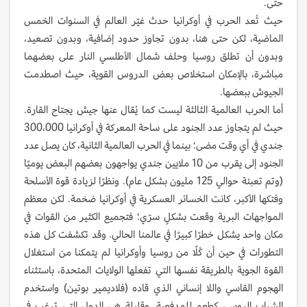
حتى.
حيث تُعد الحرب في أوكرانيا حدث غيّر العالم في السنوات الخمس
الماضية، لكن حتى هنا، بدون تجاوز حدود إضافية، وبدون تصعيد،
وبدون أن تطلق روسيا وحلف شمال الأطلسي النار على بعضهما
مباشرة، بالإمكان استخلاص بعض الدروس القوية، حيث اصطدمت
الجيوش ببعضها.
أما الحرب العالمية الثالثة ليست كما يُقال عنها جيش يجتاح القارة.
حيث لم يتجاوز عدد الجنود على ساحة المعركة في أوكرانيا 300،000
جندي في أي وقت مضى؛ بينما في الحرب العالمية الثانية، كان يصل عدد
الجنود إلى يقرب من 10 ملايين جندي يواجهون بعضهم البعض يوميًا
(وتم تعبئة حوالي 125 مليون بشكل عام). ونظرًا لزيادة قوة الأسلحة
وفتكها الأكبر، كانت الخسائر العسكرية في أوكرانيا ضخمة. لكن معظم
المواجهات البرية وقعت بشكلٍ سرّي؛ فتجميع الكثير من القوات في
مكان واحد يشكل خطرًا كبيرًا في عالمنا الحالي. وقد تكشفت كل هذه
التطورات في حين أن كُلًا من روسيا وأوكرانيا لم يتمكنا من استغلال
القوة الجوية بالطريقة نفسها التي تفعلها الولايات المتحدة، باستثناء
الهجوم القاسي واللا إنساني الذي قاده (فلاديمير بوتين) واستخدم
الشباب الروسي كطعم للمدفعية، وقليلة هي الدول التي ترغب في