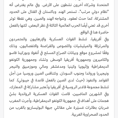
المتحدة وشركاء آخرون نشطون على الأرض. وفي عالم يفترض أنه
"نظام دولي مرتب"، تستمر الهند وباكستان في القتال على الحدود
المشتركة، كما حدث لعقود. وتتواجه الهند والصين، وهي نقطة توتر
أخرى قد تعني أيضًا الحرب العالمية الثالثة في نظر البعض، لكنها بالفعل
حاضرة هنا في الواقع.
وفي أفريقيا، تنشط القوات العسكرية والإرهابيون والمتمردون
والمرتزقة والميليشيات واللصوص والقراصنة والانفصاليون، وذلك
وفقًا لمشروع موقع وبيانات الصراع المسلح في أنغولا وبوركينا فاسو
والكاميرون وجمهورية أفريقيا الوسطى وتشاد وجمهورية الكونغو
الديمقراطية وإثيوبيا وكينيا ومدغشقر ومالي وموزمبيق والنيجر
ونيجيريا ورواندا وجنوب السودان. وتتنافس الصين وروسيا من أجل
القواعد والنفوذ (حيث لدى الصين بالفعل قاعدة في جيبوتي). كما
تنشط مجموعة فاغنر الروسية في أفريقيا وتُعتبر مشاركة في المعارك،
وفي الشهرين الماضيين، قامت القوات العسكرية الرواندية بشنِّ
هجمات على أهداف في جمهورية الكونغو الديمقراطية، وأجرت المغرب
ضرباتٍ بطائرات مُسيّرة على مقاتلي جبهة البوليساريو بالقرب من
الحدود الصحراوية الغربية.