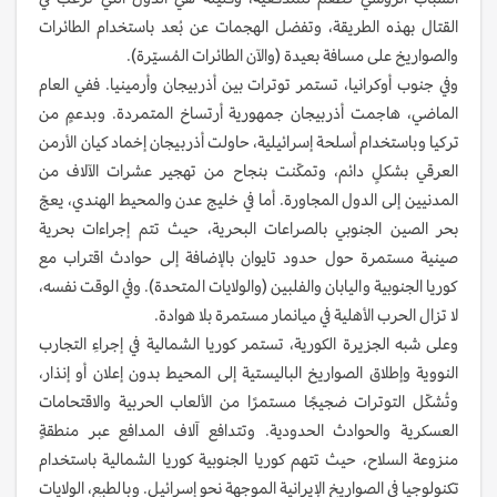
القتال بهذه الطريقة، وتفضل الهجمات عن بُعد باستخدام الطائرات
والصواريخ على مسافة بعيدة (والآن الطائرات المُسيّرة).
وفي جنوب أوكرانيا، تستمر توترات بين أذربيجان وأرمينيا. ففي العام
الماضي، هاجمت أذربيجان جمهورية أرتساخ المتمردة. وبدعمٍ من
تركيا وباستخدام أسلحة إسرائيلية، حاولت أذربيجان إخماد كيان الأرمن
العرقي بشكلٍ دائم، وتمكّنت بنجاح من تهجير عشرات الآلاف من
المدنيين إلى الدول المجاورة. أما في خليج عدن والمحيط الهندي، يعجّ
بحر الصين الجنوبي بالصراعات البحرية، حيث تتم إجراءات بحرية
صينية مستمرة حول حدود تايوان بالإضافة إلى حوادث اقتراب مع
كوريا الجنوبية واليابان والفلبين (والولايات المتحدة). وفي الوقت نفسه،
لا تزال الحرب الأهلية في ميانمار مستمرة بلا هوادة.
وعلى شبه الجزيرة الكورية، تستمر كوريا الشمالية في إجراءِ التجارب
النووية وإطلاق الصواريخ الباليستية إلى المحيط بدون إعلان أو إنذار،
وتُشكّل التوترات ضجيجًا مستمرًا من الألعاب الحربية والاقتحامات
العسكرية والحوادث الحدودية. وتتدافع آلاف المدافع عبر منطقةٍ
منزوعة السلاح، حيث تتهم كوريا الجنوبية كوريا الشمالية باستخدام
تكنولوجيا في الصواريخ الإيرانية الموجهة نحو إسرائيل. وبالطبع، الولايات