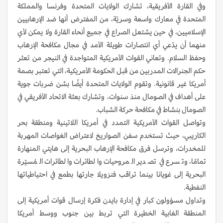
وفي القارة الأفريقية، تشارك الولايات المتحدة وفرنسا والمملكة
المتحدة في معارك واسعة وسريّة، من المفترض أنها ضد الإرهابيين
الإسلاميين، في حين يشتعل الصراع في جميع أنحاء القارة ولا يمكن لأي
منهما أن يدّعي أي انتصارات طويلة الأمد في مجال مكافحة الإرهاب
وحفظ السلام. وتعاني القوات الأمريكية المتواجدة في النيجر من تعثر
حكم الجنرالات المدربين من قبل الحكومة الأمريكية، التي تعتبر بصمة
أمريكا غير قانونية. وتقوم الولايات المتحدة أيضًا بشن ضربات جوية
على أهداف في الصومال منذ سنوات، وتشارك بعثة الاتحاد الأفريقي في
الصومال بنشاط في مكافحة حركة الشباب.
وتواصل القوات الأمريكية التمدد في أمريكا اللاتينية ومنطقة بحر
الكاريبي، حيث تستخدم سفن الصواريخ لاعتراض الغواصات المهربة
للمخدرات، وترسل فرق مكافحة الإرهاب البحرية إلى هايتي المنهارة
تمامًا، وتسرع في تصدير المروحيات والطائرات والطائرات المُسيّرة
البحرية إلى غويانا بينما تراقب فنزويلا جارتها بطمع في احتياطياتها
النفطية.
وتداول مسؤولون كبار في إدارة بايدن فكرة إرسال قوات أمريكية إلى
المنطقة الغابية الخطيرة التي تربط بين جنوب ووسط أمريكا