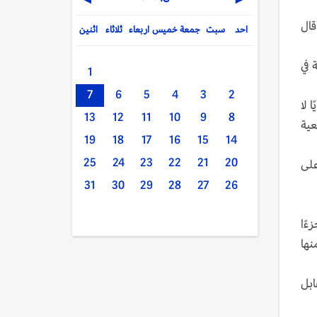
▶
◀
قال
احد
سبت
جمعة
خميس
اربعاء
ثلاثاء
اثنين
شراكة في
1
7
6
5
4
3
2
ثل هدفًا سياديًا لا
13
12
11
10
9
8
ا المرجعية
19
18
17
16
15
14
25
24
23
22
21
20
على
31
30
29
28
27
26
ءًا
نها
ابل