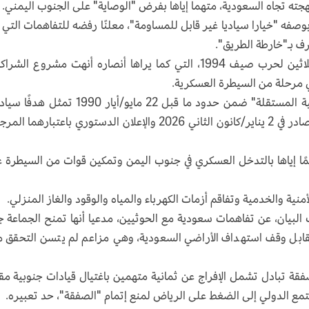
لهجته تجاه السعودية، متهما إياها بفرض "الوصاية" على الجنوب اليمني.
صفه "خيارا سياديا غير قابل للمساومة"، معلنًا رفضه للتفاهمات التي 
ف بـ"خارطة الطريق".
وأصدر المجلس بيانًا بمناسبة الذكرى الثانية والثلاثين لحرب صيف 1994، التي كما يراها أنصاره أنهت مشروع ال
 مرحلة من السيطرة العسكرية.
وأكد المجلس أن استعادة "دولة الجنوب الفيدرالية المستقلة" ضمن حدود ما قبل 22 مايو/أيار 1990 تم
يقبل التفاوض، مجددًا تمسكه بالإعلان السياسي الصادر في 2 يناير/كانون الثاني 2026 والإعلان الدستوري باعتبارهم
ًا إياها بالتدخل العسكري في جنوب اليمن وتمكين قوات من السيطرة 
نية والخدمية وتفاقم أزمات الكهرباء والمياه والوقود والغاز المنزلي.
البيان، عن تفاهمات سعودية مع الحوثيين، مدعيا أنها تمنح الجماعة جز
 مقابل وقف استهداف الأراضي السعودية، وهي مزاعم لم يتسن التحقق م
قة تبادل تشمل الإفراج عن ثمانية متهمين باغتيال قيادات جنوبية مق
جتمع الدولي إلى الضغط على الرياض لمنع إتمام "الصفقة"، حد تعبيره.