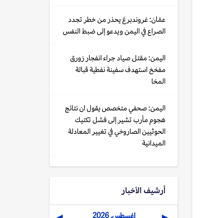
عمّان: غروندبرغ يحذر من خطر تجدد
الصراع في اليمن ويدعو إلى ضبط النفس
اليمن: مقتل صياد جراء انفجار زورق
مفخخ استهدف سفينة نفطية قبالة
المخا
اليمن: صحفي متخصص يقول ان نتائج
هجوم مأرب تشير إلى فشل تكتيك
الحوثيين الصاروخي في تغيير المعادلة
الميدانية
أرشيف الأخبار
اغسطس, 2026