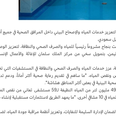
لصحة العالمية (WHO) مشروعاً لتعزيز خدمات المياه والإصحاح البيئي داخل المرافق الصحية في جميع أ
لت بنجاح مشروعاً رئيسياً للمياه والصرف الصحي والنظافة، لتعزيز الو
اليمن، بتمويل سخي من مركز الملك سلمان للإغاثة والأعمال الإنسا
ان أن المشروع، الذي نُفذ في 15 محافظة، عزز خدمات المياه والصرف الصحي والنظافة في المستشفيات التي
نقص المياه، "ما ساهم في تقديم رعاية صحية أكثر أماناً، ودعم تدا
حية البيئية في بعض أكثر المناطق هشاشة".
وأشارت المنظمة إلى أنها وفرت ما مجموعه 49.04 مليون لتر من المياه النظيفة لـ59 مستشفى تعاني من 
وأكملت تقييمات فنية لحلول مستدامة لإمدادات المياه في 10 مشافي أخرى، "ما يمهد الطريق لاستثمارات مستقبلية لإنشا
ان الإدارة السليمة للنفايات، وتعزيز أنظمة مراقبة جودة المياه، لض