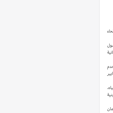
نحاء
صول
نية
 تخدم
بير
نقص المياه،
ء بنية
مان