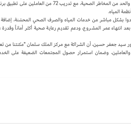
حصول المستشفيات على إمدادات مياه أكثر أماناً، والحد من المخاطر الصحية، مع تدريب 72 من العاملين على 
ن 414 ألف شخص استفادوا بشكل مباشر من خدمات المياه والصرف الصحي المحسّنة، إضافة
عد انتهاء عمر المشروع، ودعم تقديم رعاية صحية أكثر أماناً وقدرة 
تور سيد جعفر حسين، أن الشراكة مع مركز الملك سلمان "مكنتنا من تع
ى والعاملين، وضمان استمرار حصول المجتمعات الضعيفة على الخد