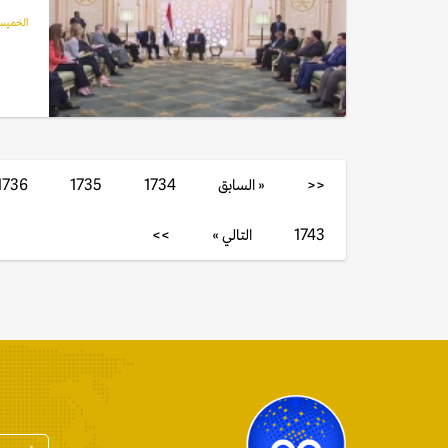
الخميس, 01 أبريل
<<
« السابق
1734
1735
1736
1743
التالي »
>>