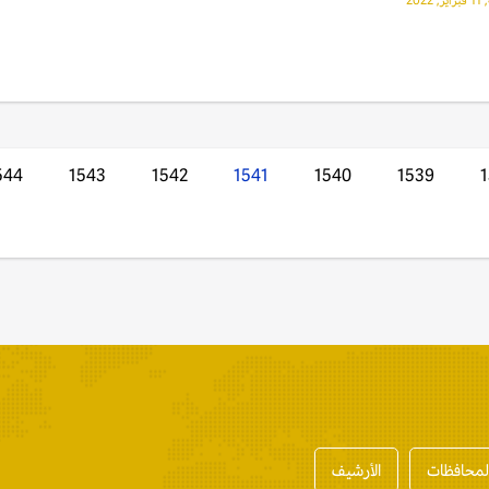
2022
544
1543
1542
1541
1540
1539
المحافظات
الأرشيف