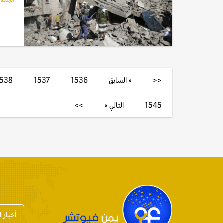
الجمعة, 11 فبراير, 
<<
« السابق
1536
1537
1538
1545
التالي »
>>
أخبار 