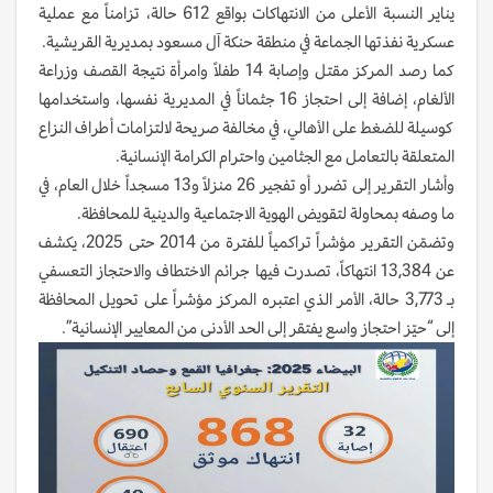
يناير النسبة الأعلى من الانتهاكات بواقع 612 حالة، تزامناً مع عملية
عسكرية نفذتها الجماعة في منطقة حنكة آل مسعود بمديرية القريشية.
كما رصد المركز مقتل وإصابة 14 طفلاً وامرأة نتيجة القصف وزراعة
الألغام، إضافة إلى احتجاز 16 جثماناً في المديرية نفسها، واستخدامها
كوسيلة للضغط على الأهالي، في مخالفة صريحة لالتزامات أطراف النزاع
المتعلقة بالتعامل مع الجثامين واحترام الكرامة الإنسانية.
وأشار التقرير إلى تضرر أو تفجير 26 منزلاً و13 مسجداً خلال العام، في
ما وصفه بمحاولة لتقويض الهوية الاجتماعية والدينية للمحافظة.
وتضمّن التقرير مؤشراً تراكمياً للفترة من 2014 حتى 2025، يكشف
عن 13,384 انتهاكاً، تصدرت فيها جرائم الاختطاف والاحتجاز التعسفي
بـ 3,773 حالة، الأمر الذي اعتبره المركز مؤشراً على تحويل المحافظة
إلى “حيّز احتجاز واسع يفتقر إلى الحد الأدنى من المعايير الإنسانية”.