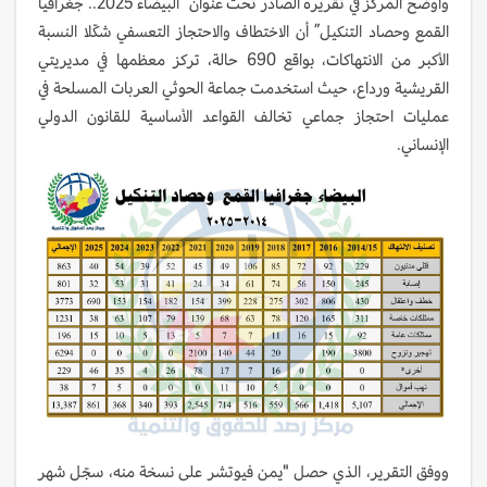
وأوضح المركز في تقريره الصادر تحت عنوان “البيضاء 2025.. جغرافيا
القمع وحصاد التنكيل” أن الاختطاف والاحتجاز التعسفي شكّلا النسبة
الأكبر من الانتهاكات، بواقع 690 حالة، تركز معظمها في مديريتي
القريشية ورداع، حيث استخدمت جماعة الحوثي العربات المسلحة في
عمليات احتجاز جماعي تخالف القواعد الأساسية للقانون الدولي
الإنساني.
ووفق التقرير، الذي حصل "يمن فيوتشر على نسخة منه، سجّل شهر