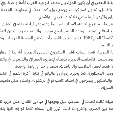
غبة البعض في أن يكون المونديال مدخلا لتوحيد العرب كأمة واحدة. وفي 
ا بالفشل، تحاول ضم كيانات وجمع دول، كما حدث في محاولات الوحدة 
اق والأردن فيما سمي بالاتحاد العربي الهاشمي.
عربية، لم ينجح نظامه، لأسباب سياسية وديموغرافية عديدة، في تحقيق 
عربية، فلم تصمد الوحدة المصرية مع سوريا، واندلعت حرب اليمن لت
خلافات عميقة بين الناصرية والسعودية، ثم جاءت “نكسة” العام 1967 لتزيد الطين بلة، وبدأت الأحلام القومية العربية 
 الناصر.
ية العربية، فمن أسباب فشل المشروع القومي العربي، أنه بدا في مقار
 ملعب. فالملعب العربي، بمعناه الإطاري، الجغرافي والديموغرافي والثقا
حالة هذه، لجعل الملاعب والرياضات، ملعبا واحدا ورياضة واحدة.
مية المحظورة، كما يخبرنا إدواردو غاليانو في كتابه “كرة القدم في ال
ون والباسكيون يصرخون في استاد كامب نو في برشلونة، واستاد سان ماميس
لسريّة.
يقة كانت تحدث في الملاعب قبل وقوعها في ميادين القتال، مثل حرب تف
يمة بين الصرب والكروات كانت تبرز إلى السطح كلّما تواجَه نادِيا بلغر