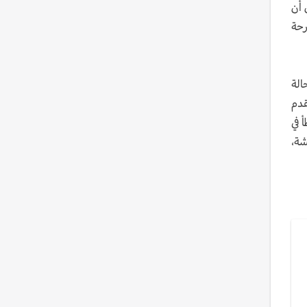
 أن
رحة
الة
قدم
 في
شة،