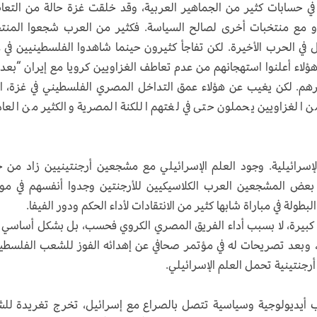
في حسابات كثير من الجماهير العربية، وقد خلقت غزة حالة من التع
أو مع منتخبات أخرى لصالح السياسة. فكثير من العرب شجعوا المن
 في الحرب الأخيرة. لكن تفاجأ كثيرون حينما شاهدوا الفلسطينيين في 
لاء أعلنوا استهجانهم من عدم تعاطف الغزاويين كرويا مع إيران “بعد
رهم. لكن يغيب عن هؤلاء عمق التداخل المصري الفلسطيني في غزة، ا
 الغزاويين يحملون حتى في لغتهم اللكنة المصرية والكثير من العا
لإسرائيلية. وجود العلم الإسرائيلي مع مشجعين أرجنتينيين زاد من 
 بعض المشجعين العرب الكلاسيكيين للأرجنتين وجدوا أنفسهم في م
لة في مباراة شابها كثير من الانتقادات لأداء الحكم ودور الفيفا.
رة، لا بسبب أداء الفريق المصري الكروي فحسب، بل بشكل أساسي ل
، وبعد تصريحات له في مؤتمر صحافي عن إهدائه الفوز للشعب الفلسطي
رجنتينية تحمل العلم الإسرائيلي.
أيديولوجية وسياسية تتصل بالصراع مع إسرائيل، تخرج تغريدة لل