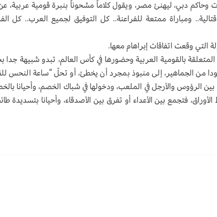
 وحاكم دبي، ليهنئ مصر، ويقول كلاماً مشحوناً بنبرة قومية عربية، عن
تالية.. ومباراة ممتعة للفراعنة.. كل التوفيق لجميع العرب.. كل الف
 التي وقعت اتفاقات إبراهام معها.
 المتعلقة بالقومية العربية وحضورها في كأس العالم، تبدو شبيهة جدا بح
ودا من الجماهير، إلى منبوذ بمجرد أن يخطئ، أو تحلّ “ساعة النحس لل
 بين الرؤوس والأرجل في الملعب، ودخولها في شباك الخصم، وأحيانا بالخطأ
أوراق، فتجمع بين الأعداء أو تفرق بين الأصدقاء، وأحيانا بتسديدة طائ