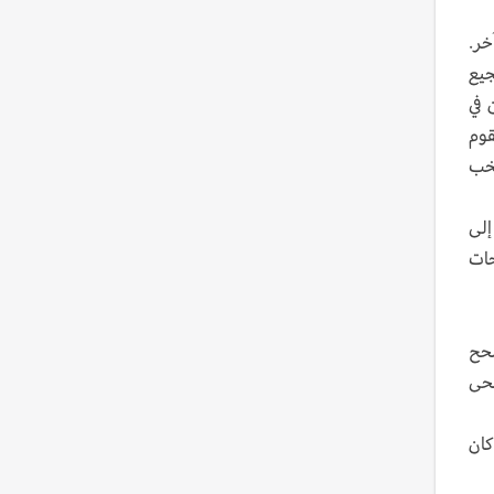
خر.
ركة من 32 الى 48، فإن التشجيع
 في
قوم
تخب
إلى
حات
صحح
محى
كان