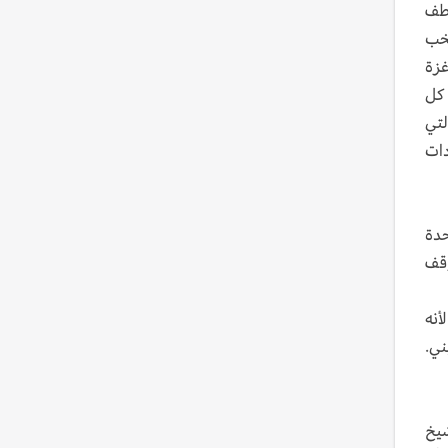
اطف
تخب
غزة
 كل
لتي
دات
حدة
وقف
أنه
ني.
شيخ