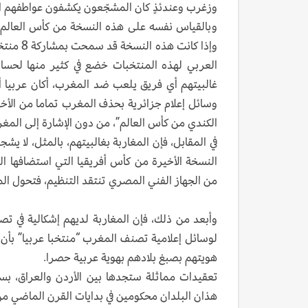
وزغرب وعندئذٍ كان المشجّعون يكشفون عواطفهم الد
وبالقياس نفسه على هذه النسخة من كأس العالم،
العربي لهذه المنتخبات خضع في كثير منها لحسا
غالبيتهم أي فريق يلعب ضد المغرب، أكان عربيا 
وسائل إعلام جزائرية بحذف المغرب تماما من الأخبا
الكندي من كأس العالم”، من دون الإشارة إلى المغرب
في المقابل، فإن المغاربة بغالبيتهم، بالمثل، لا
النسخة الأخيرة من كأس أفريقيا التي استضافها
من الجهاز الفني المصري تنتقد التنظيم، فتحول ا
وأبعد من ذلك، فإن المغاربة لديهم إشكالية في 
لوسائل إعلامية تصنف المغرب “منتخبا عربيا” بأن 
هويتهم بصبغ بلادهم بهوية عربية حصرا.
تعقيدات مماثلة ستجدها بين الأردن والعراق، ب
هذان البلدان محكومين في بدايات القرن الماضي من 