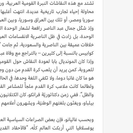
تشتد مع هذه النقاشات النبرة القومية العربية، ور
محاولة إحياء تجارب تاريخية عديدة، انتهت أغلبه
سوريا ومصر، أو تلك بين العراق وسوريا، وبين العر
وإذ شكّل جمال عبد الناصر رافعة لشعار الوحدة ال
الوحدة، بل زادت في ظل الناصرية الانقسامات ال
كوابيس بالنسبة إلى كثيرين – بالتراجع مع وفاة عبد
وإذا كان المونديال بابا لعودة النقاش حول القوم
للعروبة، كمن يريد أن يلعب كرة القدم من دون وجود
هو ما كان غائبا دوما، ولا تكفي اللغة وحدها، في ال
ولطالما كانت ملاعب كرة القدم ملجأً للمشاعر القو
والظل”. ففي زمن دكتاتوريّة فرانكو، كان الكتلاني
بيلباو، ويغنّون بلغتهم الوطنيّة، ويشهرون أعلامهم ا
وبحسب غاليانو، فإن بعض الصراعات السياسية العم
يوغسلافيا التي أربكت العالم كلّه، “فالأحقاد القد