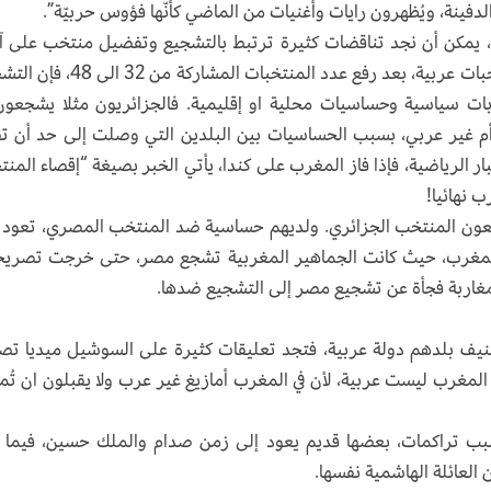
فينة، ويُظهرون رايات وأغنيات من الماضي كأنّها فؤوس حربيّة”.
 يمكن أن نجد تناقضات كثيرة ترتبط بالتشجيع وتفضيل منتخب على آ
وإذا كانت هذه النسخة قد سمحت بمشاركة 8 منتخبات عربية، بعد رفع عدد المنتخبات المشا
بات سياسية وحساسيات محلية او إقليمية. فالجزائريون مثلا يشجعون
أم غير عربي، بسبب الحساسيات بين البلدين التي وصلت إلى حد أن ت
ر الرياضية، فإذا فاز المغرب على كندا، يأتي الخبر بصيغة “إقصاء المن
 نهائيا!
 يشجعون المنتخب الجزائري. ولديهم حساسية ضد المنتخب المصري، تعود 
 المغرب، حيث كانت الجماهير المغربية تشجع مصر، حتى خرجت تصري
لمغاربة فجأة عن تشجيع مصر إلى التشجيع ضدها.
تصنيف بلدهم دولة عربية، فتجد تعليقات كثيرة على السوشيل ميديا ت
المغرب ليست عربية، لأن في المغرب أمازيغ غير عرب ولا يقبلون ان تُ
سبب تراكمات، بعضها قديم يعود إلى زمن صدام والملك حسين، فيما 
العائلة الهاشمية نفسها.