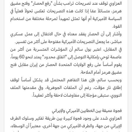
العزاوي توقف عند تصريحات ترامب بشأن "رفع الحصار" وفتح مضيق
هرمز، متسائلاً عمّا إذا كانت هذه التصريحات تعكس تحولاً فعلياً في
السياسة الأميركية أم أنها تمثل تمهيداً لمرحلة مختلفة من استخدام
القوة.
وأشار إلى أن الحصار يفقد معناه في حال الانتقال إلى عمل عسكري
مباشر، ما يجعل التصريحات الأميركية مفتوحة على أكثر من تفسير.
في المقابل، اعتبر بول سالم أن المؤشرات المتسربة من أكثر من
عاصمة توحي بإمكانية التوصل إلى "اتفاق محدود" يمتد لنحو 60 يوماً،
يقوم أساساً على رفع الولايات المتحدة الحصار عن إيران مقابل فتح
مضيق هرمز أمام الملاحة.
وبحسب سالم، فإن هذا التفاهم المحتمل قد يشكل أساساً لوقف
إطلاق نار مؤقت، رغم أن الملفات الجوهرية، وفي مقدمتها الملف
النووي، ستبقى مؤجلة إلى مفاوضات لاحقة وأكثر تعقيداً.
فجوة عميقة بين الخطابين الأميركي والإيراني
العزاوي شدد على وجود فجوة كبيرة بين طريقة تفكير وسلوك الطرف
الإيراني من جهة، والطرف الأميركي من جهة أخرى، معتبراً أن الوسطاء،