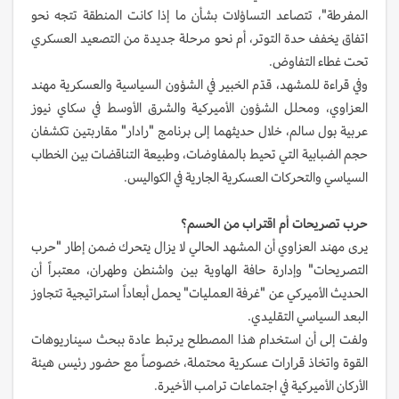
المفرطة"، تتصاعد التساؤلات بشأن ما إذا كانت المنطقة تتجه نحو
اتفاق يخفف حدة التوتر، أم نحو مرحلة جديدة من التصعيد العسكري
تحت غطاء التفاوض.
وفي قراءة للمشهد، قدّم الخبير في الشؤون السياسية والعسكرية مهند
العزاوي، ومحلل الشؤون الأميركية والشرق الأوسط في سكاي نيوز
عربية بول سالم، خلال حديثهما إلى برنامج "رادار" مقاربتين تكشفان
حجم الضبابية التي تحيط بالمفاوضات، وطبيعة التناقضات بين الخطاب
السياسي والتحركات العسكرية الجارية في الكواليس.
حرب تصريحات أم اقتراب من الحسم؟
يرى مهند العزاوي أن المشهد الحالي لا يزال يتحرك ضمن إطار "حرب
التصريحات" وإدارة حافة الهاوية بين واشنطن وطهران، معتبراً أن
الحديث الأميركي عن "غرفة العمليات" يحمل أبعاداً استراتيجية تتجاوز
البعد السياسي التقليدي.
ولفت إلى أن استخدام هذا المصطلح يرتبط عادة ببحث سيناريوهات
القوة واتخاذ قرارات عسكرية محتملة، خصوصاً مع حضور رئيس هيئة
الأركان الأميركية في اجتماعات ترامب الأخيرة.