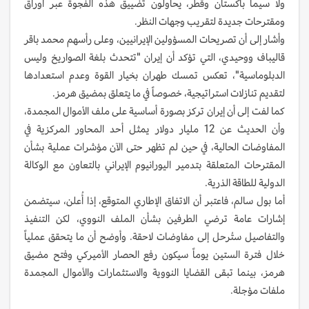
ولا سيما باكستان وقطر، يحاولون تضييق هذه الفجوة عبر أوراق
ومقترحات جديدة لتقريب وجهات النظر.
وأشار إلى أن تصريحات المسؤولين الإيرانيين، وعلى رأسهم محمد باقر
قاليباف ووحيدي، التي تؤكد أن إيران "تتحدث بلغة الصواريخ وليس
الدبلوماسية"، تعكس تمسك طهران بخيار القوة وعدم استعدادها
لتقديم تنازلات استراتيجية، خصوصاً في ما يتعلق بمضيق هرمز.
كما لفت إلى أن إيران تركز بصورة أساسية على ملف الأموال المجمدة،
وأن الحديث عن 12 مليار دولار يمثل أحد المحاور المركزية في
المفاوضات الحالية، في حين لم تظهر حتى الآن مؤشرات عملية بشأن
المقترحات المتعلقة بتدمير اليورانيوم الإيراني بالتعاون مع الوكالة
الدولية للطاقة الذرية.
أما بول سالم، فاعتبر أن الاتفاق الإطاري المتوقع، إذا أُعلن، سيتضمن
إشارات عامة ترضي الطرفين بشأن الملف النووي، لكن التنفيذ
والتفاصيل ستُرحل إلى مفاوضات لاحقة. وأوضح أن ما يتحقق عملياً
خلال فترة الستين يوماً سيكون رفع الحصار الأميركي وفتح مضيق
هرمز، بينما تبقى القضايا النووية والاستثمارات والأموال المجمدة
ملفات مؤجلة.