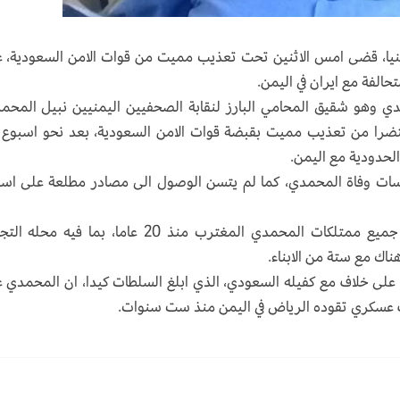
نيا، قضى امس الاثنين تحت تعذيب مميت من قوات الامن السعودية، 
حالفة مع ايران في اليمن.
 وهو شقيق المحامي البارز لنقابة الصحفيين اليمنيين نبيل المحم
تضرا من تعذيب مميت بقبضة قوات الامن السعودية، بعد نحو اسبوع
الحدودية مع اليمن.
سات وفاة المحمدي، كما لم يتسن الوصول الى مصادر مطلعة على اس
وقالت المصادر، ان السلطات السعودية، صادرت جميع ممتلكات المحمدي المغترب منذ 20 عاما، بما فيه
ناك مع ستة من الابناء.
على خلاف مع كفيله السعودي، الذي ابلغ السلطات كيدا، ان المحمدي 
 عسكري تقوده الرياض في اليمن منذ ست سنوات.