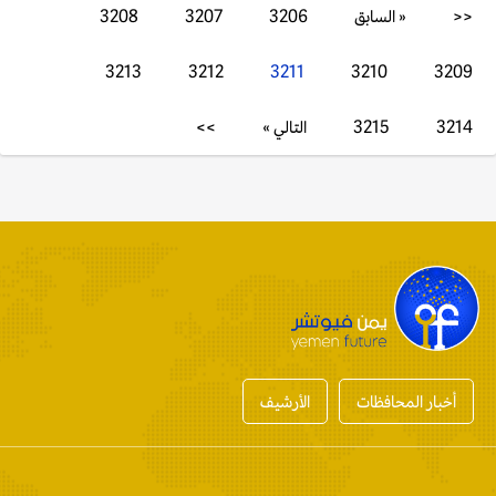
<<
« السابق
3206
3207
3208
3213
3212
3211
3210
3209
3214
3215
التالي »
>>
أخبار المحافظات
الأرشيف