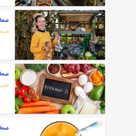
صحة: 
الاربعاء, 31 ديسمبر,
صحة: 7 مناجم طبيعية لـ"فيتامين A"..
الإثنين, 29 ديسمبر, 5
صحة: