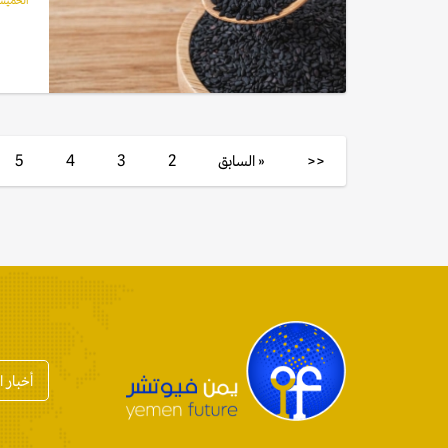
الخميس, 11 ديسمبر
<<
« السابق
2
3
4
5
أخبار 