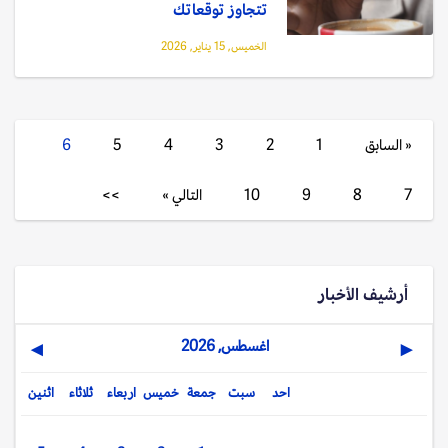
تتجاوز توقعاتك
الخميس, 15 يناير, 2026
« السابق
1
2
3
4
5
6
7
8
9
10
التالي »
>>
أرشيف الأخبار
اغسطس, 2026
▶
◀
احد
سبت
جمعة
خميس
اربعاء
ثلاثاء
اثنين