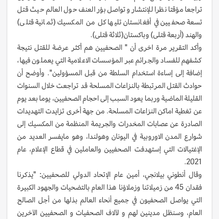
تراجعا مؤقتا نظرا للإنتشار وتواصل بؤر العنف حول العالم حيث قتل
تسعة صحفيين في أفغانستان تليها كل من المكسيك (ثمانية قتلى)
والهند (أربعة قتلى) وباكستان(ثلاثة قتلى).
وأكد التقرير مرة اخرى أن " الصحفيين هم أكثر عرضة للقتل نتيجة
كشفهم للفساد والجرائم عبر المؤسسات الاعلامية التي يعملون فيها،
إضافة إلى إساءة استخدام السلطة من قبل المسؤولين". وأوضح أن
حوادث القتل المرتبطة بالنزاعات المسلحة قد تراجعت خلال السنوات
القليلة الماضية وربما يعود السبب إلى احجام الصحفيين، يوما بعد يوم
عن تغطية اماكن النزاعات المسلحة. من جهة أخرى تزايدت التهديدات
الصادرة عن عصابات المخدرات والجريمة المنظمة من المكسيك إلى
شوارع المدن الاوروبية في اليونان وهولندا، وهو مايفسر العديد من
الإغتيالات التي إستهدفت الصحفيين والعاملين في قطاع الإعلام، عام
2021.
وقال أنطوني بيلانجي، أمين عام الإتحاد الدولي للصحفيين: "يذكرنا
فقدان 45 من زميلاتنا وزملاؤنا هذا العام بالتضحيات والجهود الكبيرة
التي يواصل الصحفيون في جميع أنحاء العالم بذلها من أجل الصالح
العام، وسنظل مدينين لهم و لآلاف الصحفيات و الصحفيين الآخرين