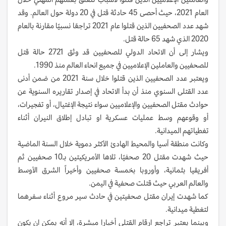
العام 2021، حيث أحصى 45 حادثة قتل في 20 دولة حول العالم. وقد
شهد عدد الصحفيين الذين قتلوا عام 2021 تراجعًا نسبيًا مقارنة بالعام
2020 الذي شهد 65 حالة قتل.
ويشار إلى أن الاتحاد الدولي للصحفيين قد وثق 2721 حالة قتل
للصحفيين والعاملين الإعلاميين في جميع انحاء العالم منذ 1990.
ويعتبر عدد الصحفيين الذين قتلوا خلال سنة 2021 من ضمن أدنى
عدد القتلى السنوي منذ أن بدأ الاتحاد في إصدار تقاريره السنوية عن
حوادث مقتل الصحفيين والإعلاميين سواء نتيجة الإغتيال، أو تفجيرات،
أو وقوعهم وسط عمليات عسكرية او تبادل إطلاق النيران أثناء
تغطياتهم الميدانية.
وكانت منطقة آسيا والمحيط الهادئ الأكثر دموية خلال السنة الماضية
حيث شهدت مقتل 20 صحفيًا، تلاها الأمريكيتين بـ10 صحفيين ثم
أفريقيا بثمانية، وأوروبا بخمسة صحفيين وأخيراً الشرق الأوسط
والعالم العربي حيث قتلت صحفية في اليمن.
كما شهدت إيران مقتل صحفيتين في حادث سير مروع أثناء سفرهما
لتغطية ميدانية.
وبينما يعتبر تراجع ارقام القتلى أخبارا مبشرة، إلا أنه يمكن ان يكون