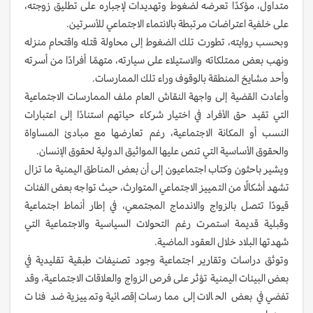
متداول، مؤكدًا تعرضه لضغوط وتهديدات لإجباره على تطليق زوجته،
على خلفية اعتراضات مرتبطة بالانتماء الاجتماعي للأسرتين.
وبحسب روايته، تطورت تلك الضغوط إلى محاولة قتله واقتحام منزله
ونهب بعض ممتلكاته والاستيلاء على سيارته، متهمًا أفرادًا من أسرته
وأحد مشايخ المنطقة بالوقوف وراء تلك الممارسات.
وأعادت القضية إلى واجهة النقاش العام ملف الممارسات الاجتماعية
التي تقيد حق الأفراد في اختيار شركاء حياتهم استنادًا إلى اعتبارات
النسب أو المكانة الاجتماعية، رغم تعارضها مع مبادئ المساواة
والحقوق الأساسية التي تنص عليها المواثيق الدولية لحقوق الإنسان.
ويشير باحثون وكتاب اجتماعيون إلى أن بعض المناطق اليمنية ما تزال
تشهد أشكالًا من التمييز الاجتماعي المتوارث، حيث تواجه بعض الفئات
قيودًا تتصل بالزواج والاندماج المجتمعي، في إطار أنماط اجتماعية
وقبلية قديمة استمرت رغم التحولات السياسية والاجتماعية التي
شهدتها البلاد خلال العقود الماضية.
وتوثق دراسات وتقارير اجتماعية وجود تصنيفات طبقية تقليدية في
بعض البيئات اليمنية تؤثر على فرص الزواج والعلاقات الاجتماعية، وقد
تفضي في بعض الحالات إلى ممارسات إقصائية وتمييزية ضد فئات