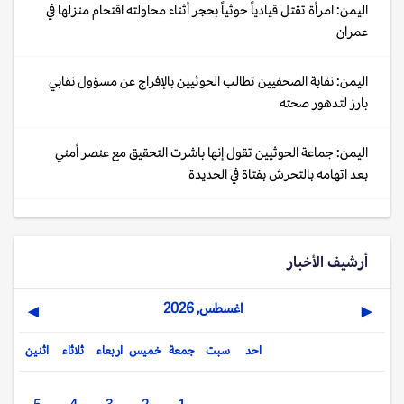
اليمن: امرأة تقتل قيادياً حوثياً بحجر أثناء محاولته اقتحام منزلها في
عمران
اليمن: نقابة الصحفيين تطالب الحوثيين بالإفراج عن مسؤول نقابي
بارز لتدهور صحته
اليمن: جماعة الحوثيين تقول إنها باشرت التحقيق مع عنصر أمني
بعد اتهامه بالتحرش بفتاة في الحديدة
أرشيف الأخبار
اغسطس, 2026
▶
◀
احد
سبت
جمعة
خميس
اربعاء
ثلاثاء
اثنين