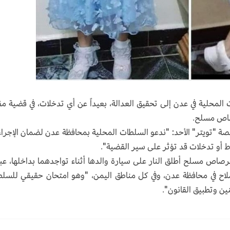
المحلية في عدن إلى تحقيق العدالة، بعيداً عن أي تدخلات، في قضية م
رصاص مسلح.
وقالت المنظمة، في بيان مقتضب على حسابها في منصة "تويتر" الأحد: "ندعو السلطات المحلية بمحافظة ‎ع
غوط أو تدخلات قد تؤثر على سير القضية".
رصاص مسلح أطلق النار على سيارة والدها أثناء تواجدهما بداخلها، ع
لسلاح في محافظة عدن، وفي كل مناطق اليمن، "وهو امتحان حقيقي للسل
ين وتطبيق القانون".