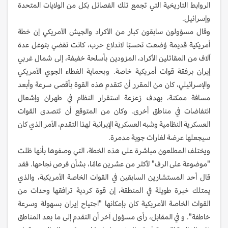
الروابط التاريخية التي تجمع تلك الفصائل بكل من الولايات المتحدة
وإسرائيل.
وقال مسؤولون سابقون كبار من الأكراد والجيش الأمريكي إن خطة
أمريكية قديمة وُضعت تحسبًا لاندلاع حرب، كانت تقضي بتوغل عدة
آلاف من المقاتلين الأكراد، المزودين بأسلحة خفيفة، إلى شمال غربي
إيران برفقة قوات أمريكية خاصة. وبحماية الغطاء الجوي الأمريكي
والإسرائيلي، كان من المقرر أن تتقدم هذه القوة بأقصى سرعة وأبعد
مسافة ممكنة، بهدف زعزعة استقرار النظام في طهران وإشعال
انتفاضات في مناطق أخرى. وكان من المتوقع أن تتصدى القوات
العسكرية النظامية وشبه العسكرية الإيرانية لهذا التقدم، الأمر الذي كان
سيجعلها عرضة لغارات جوية مدمرة.
ويختلف المطلعون مباشرة على هذه الخطة، التي وصفوها بأنها ظلت
"موضوعة على الرف" لأكثر من عشرين عامًا، بشأن فرص نجاحها. فقد
قال أحد المستشارين السابقين في القوات الخاصة الأمريكية، والذي
يمتلك خبرة طويلة في المنطقة، إن قوة كردية ترافقها وحدات من
القوات الخاصة الأمريكية كان بإمكانها "اجتياح إيران بسهولة وسرعة
خاطفة". و في المقابل، رأى مسؤول آخر أن التقدم إلى ما بعد المناطق