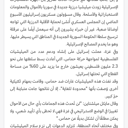
الإسرائيلية زودت ميليشيا درزية جديدة في سوريا بالأموال والمعلومات
الاستخباراتية والأسلحة. وقال مسؤولون عسكريون إسرائيليون الأسبوع
الماضي إن المجلس العسكري أُنشئ لحماية الأقلية الدرزية التي تواجه
أوضاعًا صعبة، غير أن خبراء يشيرون إلى أنه سيعمل أيضًا على عرقلة
ترسيخ سلطة الحكومة السورية الجديدة في المناطق التي يسيطر عليها،
وهو ما يخدم المصالح الإسرائيلية.
وفي غزة، عملت إسرائيل على إنشاء ودعم عدد من الميليشيات
الفلسطينية لمواجهة حركة حماس، التي أعادت بسط سلطتها على نحو
2.3 مليون فلسطيني يعيشون خارج ما يزيد على 60% من مساحة
القطاع التي تحتلها إسرائيل.
وقد نفذت هذه الميليشيات غارات ضد حماس، وقامت بمهام تكتيكية
أخرى وُصفت بأنها "محدودة للغاية"، إلا أن نتائجها جاءت متباينة إلى
حدٍّ كبير.
وقال مايكل ميلشتاين: "لن تُحدث هذه الجماعات بأي حال من الأحوال
تغييرًا في الوضع الاستراتيجي في غزة فهي لا تحظى بأي تأييد شعبي، ولا
يمكن مطلقًا أن تشكل بديلًا عن حماس."
وفي مختلف أنحاء المنطقة، تتزايد الدعوات إلى نزع سلاح الميليشيات