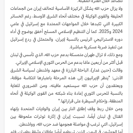
تتصاعد خلال الفترة المقبلة.
ولا يزال حزب الله يشكّل الركيزة الأساسية لتحالف إيران من الجماعات
الحليفة والقوى الوكيلة في مختلف أنحاء الشرق الأوسط، رغم الخسائر
الكبيرة التي تكبدها خلال المواجهات الممتدة مع إسرائيل في عامي
2024 و2025. كما أن التنظيم الإسلامي المسلح أخفق بوضوح في أداء
دوره الاستراتيجي الرئيس بالنسبة لإيران، والمتمثل في ردع إسرائيل
عن تنفيذ ضربة عسكرية مباشرة.
ومع ذلك، لا تزال طهران متمسكة بدعم حزب الله، الذي تأسس في لبنان
قبل أكثر من أربعين عامًا بدعم من الحرس الثوري الإسلامي الإيراني.
وقالت (حنين غدار)، الباحثة البارزة في معهد واشنطن لسياسة الشرق
الأدنى: "ينظر الإيرانيون إلى هذه المرحلة باعتبارها انتكاسة مؤقتة،
ويعتقدون أن حزب الله سيستعيد عافيته، ومن الضروري للغاية
بالنسبة للحرس الثوري إعادة بناء شبكته من القوى الوكيلة في أنحاء
المنطقة، وإحكام السيطرة على قراراتها."
ومن خلال ربط وقف إطلاق النار بين إيران والولايات المتحدة بإنهاء
القتال في لبنان أيضًا، تسببت إيران في إثارة توترات ملحوظة بين
إسرائيل، التي ترغب في مواصلة هجومها ضد حزب الله، وواشنطن.
أما الحوثيون في اليمن، الذين تربطهم أيضًا علاقات وثيقة بطهران، فلم