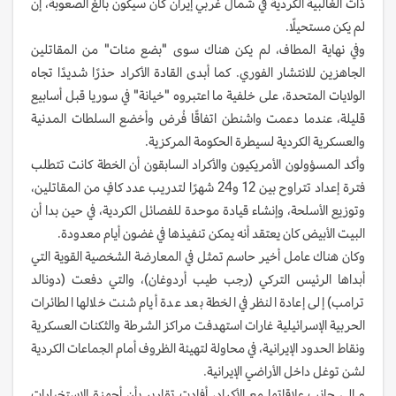
ذات الغالبية الكردية في شمال غربي إيران كان سيكون بالغ الصعوبة، إن
لم يكن مستحيلًا.
وفي نهاية المطاف، لم يكن هناك سوى "بضع مئات" من المقاتلين
الجاهزين للانتشار الفوري. كما أبدى القادة الأكراد حذرًا شديدًا تجاه
الولايات المتحدة، على خلفية ما اعتبروه "خيانة" في سوريا قبل أسابيع
قليلة، عندما دعمت واشنطن اتفاقًا فُرض وأخضع السلطات المدنية
والعسكرية الكردية لسيطرة الحكومة المركزية.
وأكد المسؤولون الأمريكيون والأكراد السابقون أن الخطة كانت تتطلب
فترة إعداد تتراوح بين 12 و24 شهرًا لتدريب عدد كافٍ من المقاتلين،
وتوزيع الأسلحة، وإنشاء قيادة موحدة للفصائل الكردية، في حين بدا أن
البيت الأبيض كان يعتقد أنه يمكن تنفيذها في غضون أيام معدودة.
وكان هناك عامل أخير حاسم تمثل في المعارضة الشخصية القوية التي
أبداها الرئيس التركي (رجب طيب أردوغان)، والتي دفعت (دونالد
ترامب) إلى إعادة النظر في الخطة بعد عدة أيام شنت خلالها الطائرات
الحربية الإسرائيلية غارات استهدفت مراكز الشرطة والثكنات العسكرية
ونقاط الحدود الإيرانية، في محاولة لتهيئة الظروف أمام الجماعات الكردية
لشن توغل داخل الأراضي الإيرانية.
و إلى جانب علاقاتها مع الأكراد، أفادت تقارير بأن أجهزة الاستخبارات