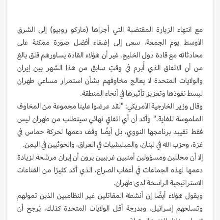
مع انتهاء الزيارة المقتضبة التي أجراها (ماركو روبيو) إلى الشرق
الأوسط يوم الجمعة، سعى إلى إضفاء أفضل صورة ممكنة على
محادثاته مع قادة دول الخليج. غير أن هؤلاء القادة يساورهم قلق بالغ
من أن الاتفاق الذي أُبرم في وقتٍ سابق من هذا الشهر بين إيران
والولايات المتحدة لا يعالج مخاوفهم بشأن استمرار مساعي طهران
لبسط نفوذها وتعزيز تأثيرها في أنحاء المنطقة.
وقال وزير الخارجية الأمريكي: "لقد عرضوا علينا مجموعة من المخاوف
الملموسة للغاية." وأكد أن أي اتفاقٍ نهائي سيتطلب من طهران ليس
فقط تقييد برنامجها النووي، بل أيضًا وقف دعمها لحركة حماس في
غزة، وحزب الله في لبنان، والميليشيات في العراق، والحوثيين في اليمن.
إلا أن محللين ومسؤولين أمنيين غربيين يرون أن إيران مرشحة لزيادة
دعمها لهذه الجماعات في أعقاب الصراع، الذي أكد كثيرًا من القناعات
الاستراتيجية الراسخة لدى طهران.
ويقول هؤلاء أيضًا إن أنشطة المقاتلين غير النظاميين الذين تمولهم
وتسلحهم إسرائيل، وبدرجة أقل الولايات المتحدة كذلك، يُرجح أن