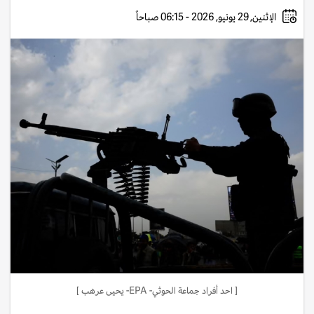
الإثنين, 29 يونيو, 2026 - 06:15 صباحاً
[ احد أفراد جماعة الحوثي- EPA- يحيى عرهب ]