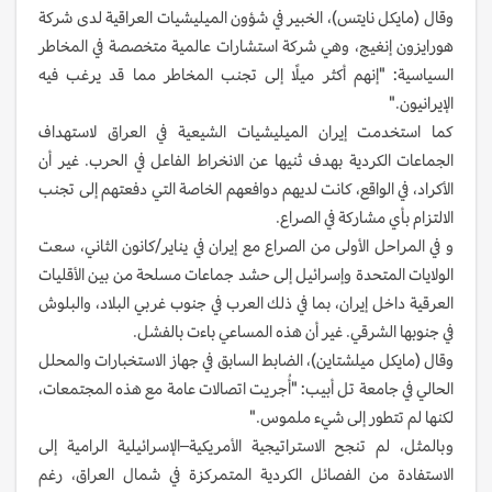
وقال (مايكل نايتس)، الخبير في شؤون الميليشيات العراقية لدى شركة
هورايزون إنغيج، وهي شركة استشارات عالمية متخصصة في المخاطر
السياسية: "إنهم أكثر ميلًا إلى تجنب المخاطر مما قد يرغب فيه
الإيرانيون."
كما استخدمت إيران الميليشيات الشيعية في العراق لاستهداف
الجماعات الكردية بهدف ثنيها عن الانخراط الفاعل في الحرب. غير أن
الأكراد، في الواقع، كانت لديهم دوافعهم الخاصة التي دفعتهم إلى تجنب
الالتزام بأي مشاركة في الصراع.
و في المراحل الأولى من الصراع مع إيران في يناير/كانون الثاني، سعت
الولايات المتحدة وإسرائيل إلى حشد جماعات مسلحة من بين الأقليات
العرقية داخل إيران، بما في ذلك العرب في جنوب غربي البلاد، والبلوش
في جنوبها الشرقي. غير أن هذه المساعي باءت بالفشل.
وقال (مايكل ميلشتاين)، الضابط السابق في جهاز الاستخبارات والمحلل
الحالي في جامعة تل أبيب: "أُجريت اتصالات عامة مع هذه المجتمعات،
لكنها لم تتطور إلى شيء ملموس."
وبالمثل، لم تنجح الاستراتيجية الأمريكية–الإسرائيلية الرامية إلى
الاستفادة من الفصائل الكردية المتمركزة في شمال العراق، رغم