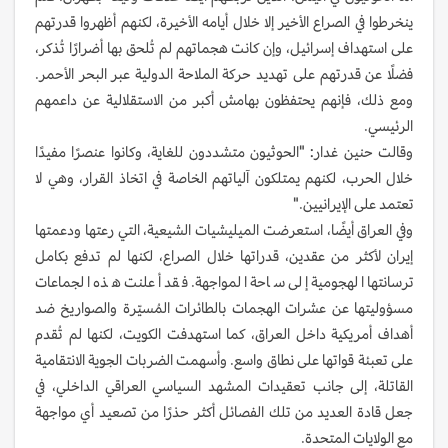
ينخرطوا في الصراع الأخير إلا خلال أيامه الأخيرة، لكنهم أظهروا قدرتهم
على استهداف إسرائيل، وإن كانت هجماتهم لم تُلحق بها أضرارًا تُذكر،
فضلًا عن قدرتهم على تهديد حركة الملاحة الدولية عبر البحر الأحمر.
ومع ذلك، فإنهم يحتفظون بهامش أكبر من الاستقلالية عن داعمهم
الرئيسي.
وقالت حنين غدار: "الحوثيون متشددون للغاية، وكانوا عنصرًا مفيدًا
خلال الحرب، لكنهم يمتلكون آلياتهم الخاصة في اتخاذ القرار، وهي لا
تعتمد على الإيرانيين."
وفي العراق أيضًا، استعرضت الميليشيات الشيعية، التي رعتها ودعمتها
إيران لأكثر من عقدين، قدراتها خلال الصراع، لكنها لم تدفع بكامل
ترسانتها الهجومية إلى ساحة المواجهة. فقد أعلنت هذه الجماعات
مسؤوليتها عن عشرات الهجمات بالطائرات المُسيّرة والصواريخ ضد
أهداف أمريكية داخل العراق، كما استهدفت الكويت، لكنها لم تُقدم
على تعبئة قواتها على نطاق واسع. وأسهمت الضربات الجوية الانتقامية
القاتلة، إلى جانب تعقيدات المشهد السياسي العراقي الداخلي، في
جعل قادة العديد من تلك الفصائل أكثر حذرًا من تصعيد أي مواجهة
مع الولايات المتحدة.