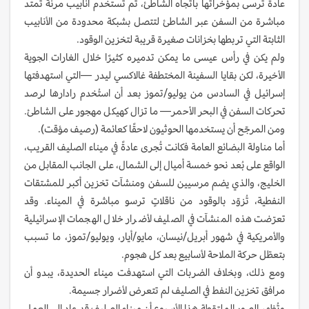
عادةً تُرسى بمؤخراتها باتجاه الشاطئ، ثم تُستخدم أنابيب مرنة تمتد
مباشرة من السفن عبر الشاطئ لتتصل بشبكة محدودة من الأنابيب
الثابتة التي تربطها بخزانات صغيرة قريبة لتخزين الوقود.
ولم يكن في رأس عيسى ما يمكن تدميره كثيرًا خلال الغارات الجوية
الأخيرة، لكن بقايا السفينة المختطفة غالاكسي ليدر —التي استهدفتها
إسرائيل في السادس من يوليو/تموز بعد أن استُخدم رادارها لرصد
تحركات السفن في البحر الأحمر— ما تزال كهيكل مهجور على الشاطئ.
ومن المرجّح أن يستخدمها الحوثيون لاحقًا كعائمة (رصيف مؤقت).
أما مناولة البضائع العامة فكانت تُجرى عادةً في ميناء الصليف القريب،
الواقع على بُعد نحو خمسة أميال إلى الشمال، على الجانب المقابل من
الخليج، والذي يضم مرسيين للسفن ومنشآت تخزين أكبر للمشتقات
النفطية، تُزوّد بالوقود من ناقلاتٍ ترسو مباشرة في الميناء. وقد
تعرّضت هذه المنشآت في الصليف لأضرار خلال الهجمات الإسرائيلية
والأمريكية في شهور أبريل/نيسان، مايو/أيار، ويوليو/تموز، ما تسبب
بتعطّل حركة الملاحة لأسابيع بعد كل هجوم.
ومع ذلك، وبخلاف الضربات التي استهدفت ميناء الحديدة، يبدو أن
مرافق تخزين النفط في الصليف لم تتعرض لأضرار جسيمة.
وتُظهر الصور الملتقطة هذا الأسبوع أن ميناء الصليف قد عاد إلى العمل