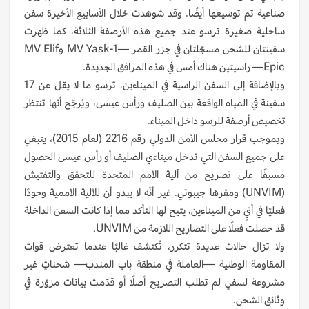
صناعية تم توسيعها أيضًا. وقد شوهدت خلال الأسابيع الأخيرة سفن
ساحلية صغيرة ترسو عند جميع هذه الأرصفة الثلاثة، كما ظهرت
سفينتان للشحن مسجّلتان في جزر القمر —MV Yask-1 وMV Elif
Epic— راسيتين هناك أمس في هذه المرافق الجديدة.
وبالإضافة إلى السفن الراسية في الميناءين، ترسو ما لا يقل عن 17
سفينة في المياه الواقعة بين الصليف ورأس عيسى، ويُرجَّح أنها تنتظر
تخصيص أرصفة للرسو داخل الميناء.
وبموجب قرار مجلس الأمن الدولي رقم 2216 (لعام 2015)، ينبغي
على جميع السفن التي تدخل ميناءي الصليف أو رأس عيسى الحصول
مسبقًا على تصريح من آلية الأمم المتحدة للتحقق والتفتيش
(UNVIM) ومقرها جيبوتي. غير أنّه لا يبدو أن للآلية الأممية وجودًا
فعليًا في أيٍّ من الميناءين، يتيح لها التأكد مما إذا كانت السفن الداخلة
قد حصلت فعلًا على التصاريح اللازمة من UNVIM.
ولا تزال حالات عديدة تتكرر، تُكتشف غالبًا عندما تعترض قوات
المقاومة الوطنية —العاملة في منطقة باب المندب— شحناتٍ غير
مشروعة لسفنٍ لم تطلب التصريح أصلًا أو قدّمت بيانات مزوّرة في
وثائق الشحن.