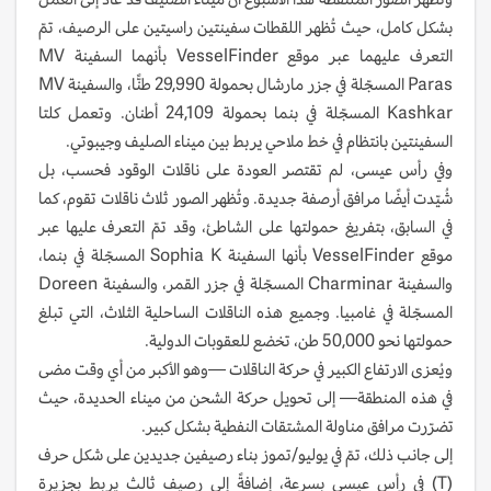
بشكل كامل، حيث تُظهر اللقطات سفينتين راسيتين على الرصيف، تمّ
التعرف عليهما عبر موقع VesselFinder بأنهما السفينة MV
Paras المسجّلة في جزر مارشال بحمولة 29,990 طنًّا، والسفينة MV
Kashkar المسجّلة في بنما بحمولة 24,109 أطنان. وتعمل كلتا
السفينتين بانتظام في خط ملاحي يربط بين ميناء الصليف وجيبوتي.
وفي رأس عيسى، لم تقتصر العودة على ناقلات الوقود فحسب، بل
شُيّدت أيضًا مرافق أرصفة جديدة. وتُظهر الصور ثلاث ناقلات تقوم، كما
في السابق، بتفريغ حمولتها على الشاطئ، وقد تمّ التعرف عليها عبر
موقع VesselFinder بأنها السفينة Sophia K المسجّلة في بنما،
والسفينة Charminar المسجّلة في جزر القمر، والسفينة Doreen
المسجّلة في غامبيا. وجميع هذه الناقلات الساحلية الثلاث، التي تبلغ
حمولتها نحو 50,000 طن، تخضع للعقوبات الدولية.
ويُعزى الارتفاع الكبير في حركة الناقلات —وهو الأكبر من أي وقت مضى
في هذه المنطقة— إلى تحويل حركة الشحن من ميناء الحديدة، حيث
تضرّرت مرافق مناولة المشتقات النفطية بشكل كبير.
إلى جانب ذلك، تمّ في يوليو/تموز بناء رصيفين جديدين على شكل حرف
(T) في رأس عيسى بسرعة، إضافةً إلى رصيف ثالث يربط بجزيرة