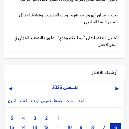
تحليل: سباق الهروب من هرمز وباب المندب... وهشاشة بدائل
تصدير النفط الخليجي
تحليل: للتغطية على "أزمة حكم وجوع".. ما وراء التصعيد الحوثي في
البحر الأحمر
أرشيف الأخبار
اغسطس, 2026
▶
◀
احد
سبت
جمعة
خميس
اربعاء
ثلاثاء
اثنين
5
4
3
2
1
15
14
13
12
11
10
9
8
7
6