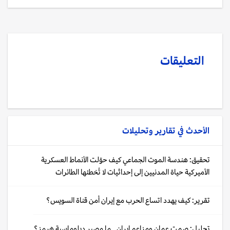
التعليقات
الأحدث في
تقارير وتحليلات
تحقيق: هندسة الموت الجماعي كيف حوّلت الأنماط العسكرية
الأميركية حياة المدنيين إلى إحداثيات لا تُخطئها الطائرات
تقرير: كيف يهدد اتساع الحرب مع إيران أمن قناة السويس؟
تحليل: صمت عمان ومزاعم إيران.. ما مصير دبلوماسية هرمز؟