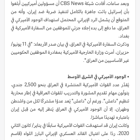
وبعد ساعات، أفادت شبكة CBS News أن مسؤولين أميركيين أُبلغوا
بأن إسرائيل باتت جاهزة بالكامل لتنفيذ ضربة ضد إيران، وأنه من
المتوقع أن يشمل الرد الإيراني المحتمل استهداف الوجود الأميركي في
العراق، ما دفع إلى بدء إجلاء جزئي للموظفين من السفارة الأميركية في
بغداد.
وذكرت السفارة الأميركية في العراق، في بيان صدر الأربعاء: "في 11 يونيو/
حزيران، أمرت وزارة الخارجية الأميركية بمغادرة الموظفين الحكوميين
غير الأساسيين من العراق".
•
الوجود الأميركي في الشرق الأوسط
يُقدَّر عدد القوات الأميركية المنتشرة في العراق بنحو 2,500 جندي،
يتولّون مهام تقديم المشورة والتدريب للقوات العراقية في إطار محاربة
تنظيم "داعش". ورغم أن "داعش" يُعد عدوًا مشتركًا لكل من واشنطن
وطهران، إلا أن الوجود الأميركي في العراق يُنظر إليه من قِبل إيران
باعتباره تهديدًا مباشرًا.
وكانت إيران قد استهدفت القوات الأميركية سابقًا في يناير/ كانون الثاني
2020، ردًا على اغتيال القائد العسكري الإيراني البارز اللواء (قاسم