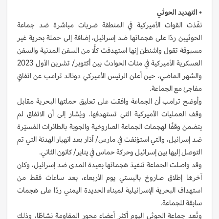
•
التهديد الحوثي
نفّذت القوات الأميركية في المنطقة ضربات مباشرة ضد جماعة
الحوثيين ردًا على هجماتها ضد إسرائيل، إضافة إلى حملة بحرية غير
مسبوقة تقول واشنطن إنها استهدفت كلًّا من السفن المدنية والسفن
العسكرية الأميركية في مئات الحوادث بين أكتوبر/ تشرين الأول 2023
والشهر الماضي، حين أعلن الرئيس الأميركي دونالد ترامب عن اتفاقٍ
مفاجئ مع الجماعة.
وأوضح ترامب أن الجماعة وافقت على تعليق حملتها البحرية مقابل
وقف العمليات الأميركية التي تستهدفها. ويُشار إلى أن الاتفاق لم
يتضمن وقفًا لهجمات الجماعة الصاروخية والجوية بالطائرات المُسيّرة
ضد إسرائيل، والتي استؤنفت في مارس/ آذار بعد انهيار الهدنة التي تم
التوصل إليها بين إسرائيل وحركة حماس في يناير/ كانون الثاني.
وقد واصلت الجماعة تنفيذ هجماتها بعيدة المدى ضد إسرائيل، وكان
آخرها إطلاق صاروخ باليستي يوم الأربعاء، بعد ساعات فقط من
استهداف البحرية الإسرائيلية لميناء الحديدة اليمني ردًا على هجمات
سابقة للجماعة.
وتُعد جماعة الحوثي اليوم أكثر أعضاء محور المقاومة نشاطًا، وذلك