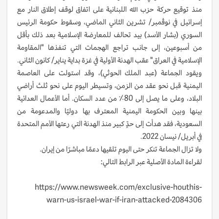
منذ توقيع حركة حزب الله اللبنانية على اتفاق لوقف إطلاق النار مع
إسرائيل في نوڤمبر/ تشرين الثاني الماضي، وسقوط حكومة الرئيس
السوري (بشار الأسد) بيد تحالف للمعارضة الإسلامية بعد ذلك بأقل
من أسبوعين، إلى جانب تراجع الهجمات التي تنفذها "المقاومة
الإسلامية في العراق" عقب الهدنة الأولية في غزة بداية يناير/ كانون الثاني.
ويقود الجماعة (عبد الملك الحوثي)، وقد استولت على العاصمة
اليمنية قبل نحو عقد من الزمن، وتسيطر اليوم على نحو ثلث أراضي
البلاد، وعلى ما يصل إلى 80٪ من عدد السكان. أما الأعمال العدائية
بينها وبين الحكومة اليمنية المعترف بها دوليًا والمدعومة من
السعودية، فقد هدأت إلى حدٍّ كبير منذ الهدنة التي رعتها الأمم المتحدة
في أبريل/ نيسان 2022.
ولا تزال الجماعة تنكر حتى اليوم تلقيها دعمًا مباشرًا من إيران.
لقراءة المادة الأصلية عبر الرابط التالي:
https://www.newsweek.com/exclusive-houthis-
warn-us-israel-war-if-iran-attacked-2084306