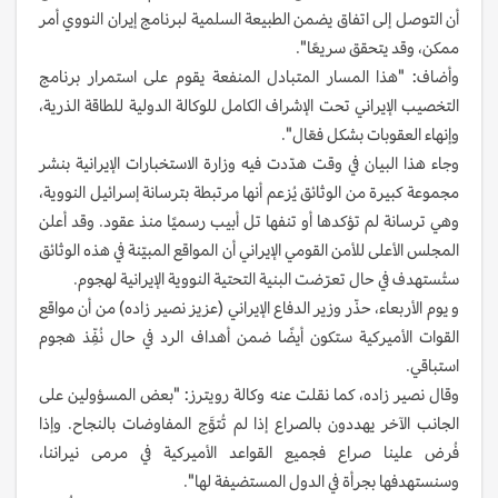
أن التوصل إلى اتفاق يضمن الطبيعة السلمية لبرنامج إيران النووي أمر
ممكن، وقد يتحقق سريعًا".
وأضاف: "هذا المسار المتبادل المنفعة يقوم على استمرار برنامج
التخصيب الإيراني تحت الإشراف الكامل للوكالة الدولية للطاقة الذرية،
وإنهاء العقوبات بشكل فعّال".
وجاء هذا البيان في وقت هدّدت فيه وزارة الاستخبارات الإيرانية بنشر
مجموعة كبيرة من الوثائق يُزعم أنها مرتبطة بترسانة إسرائيل النووية،
وهي ترسانة لم تؤكدها أو تنفها تل أبيب رسميًا منذ عقود. وقد أعلن
المجلس الأعلى للأمن القومي الإيراني أن المواقع المبيّنة في هذه الوثائق
ستُستهدف في حال تعرّضت البنية التحتية النووية الإيرانية لهجوم.
و يوم الأربعاء، حذّر وزير الدفاع الإيراني (عزيز نصير زاده) من أن مواقع
القوات الأميركية ستكون أيضًا ضمن أهداف الرد في حال نُفِّذ هجوم
استباقي.
وقال نصير زاده، كما نقلت عنه وكالة رويترز: "بعض المسؤولين على
الجانب الآخر يهددون بالصراع إذا لم تُتوَّج المفاوضات بالنجاح. وإذا
فُرض علينا صراع فجميع القواعد الأميركية في مرمى نيراننا،
وسنستهدفها بجرأة في الدول المستضيفة لها".