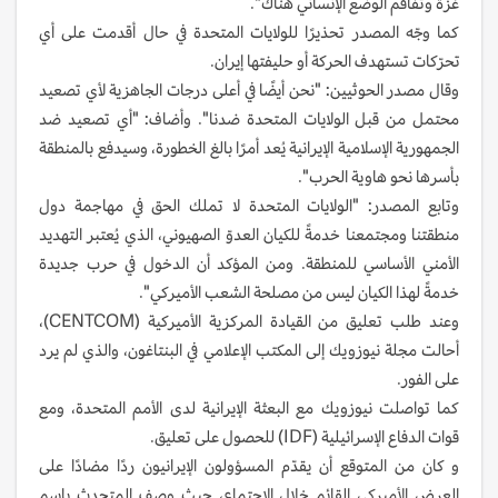
غزة وتفاقم الوضع الإنساني هناك".
كما وجّه المصدر تحذيرًا للولايات المتحدة في حال أقدمت على أي
تحرّكات تستهدف الحركة أو حليفتها إيران.
وقال مصدر الحوثيين: "نحن أيضًا في أعلى درجات الجاهزية لأي تصعيد
محتمل من قبل الولايات المتحدة ضدنا". وأضاف: "أي تصعيد ضد
الجمهورية الإسلامية الإيرانية يُعد أمرًا بالغ الخطورة، وسيدفع بالمنطقة
بأسرها نحو هاوية الحرب".
وتابع المصدر: "الولايات المتحدة لا تملك الحق في مهاجمة دول
منطقتنا ومجتمعنا خدمةً للكيان العدوّ الصهيوني، الذي يُعتبر التهديد
الأمني الأساسي للمنطقة. ومن المؤكد أن الدخول في حرب جديدة
خدمةً لهذا الكيان ليس من مصلحة الشعب الأميركي".
وعند طلب تعليق من القيادة المركزية الأميركية (CENTCOM)،
أحالت مجلة نيوزويك إلى المكتب الإعلامي في البنتاغون، والذي لم يرد
على الفور.
كما تواصلت نيوزويك مع البعثة الإيرانية لدى الأمم المتحدة، ومع
قوات الدفاع الإسرائيلية (IDF) للحصول على تعليق.
و كان من المتوقع أن يقدّم المسؤولون الإيرانيون ردًا مضادًا على
العرض الأميركي القائم خلال الاجتماع، حيث وصف المتحدث باسم