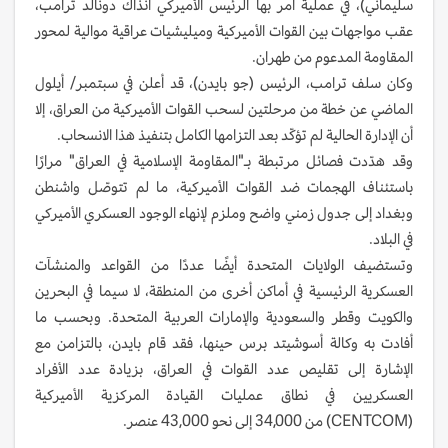
سليماني)، في عملية أمر بها الرئيس الأميركي آنذاك دونالد ترامب،
عقب مواجهات بين القوات الأميركية وميليشيات عراقية موالية لمحور
المقاومة المدعوم من طهران.
وكان سلف ترامب، الرئيس (جو بايدن)، قد أعلن في سبتمبر/ أيلول
الماضي عن خطة من مرحلتين لسحب القوات الأميركية من العراق، إلا
أن الإدارة الحالية لم تؤكّد بعد التزامها الكامل بتنفيذ هذا الانسحاب.
وقد هدّدت فصائل مرتبطة بـ"المقاومة الإسلامية في العراق" مرارًا
باستئناف الهجمات ضد القوات الأميركية، ما لم تتوصّل واشنطن
وبغداد إلى جدول زمني واضح وملزم لإنهاء الوجود العسكري الأميركي
في البلاد.
وتستضيف الولايات المتحدة أيضًا عددًا من القواعد والمنشآت
العسكرية الرئيسية في أماكن أخرى من المنطقة، لا سيما في البحرين
والكويت وقطر والسعودية والإمارات العربية المتحدة. وبحسب ما
أفادت به وكالة أسوشيتد برس حينها، فقد قام بايدن، بالتزامن مع
الإشارة إلى تقليص عدد القوات في العراق، بزيادة عدد الأفراد
العسكريين في نطاق عمليات القيادة المركزية الأميركية
(CENTCOM) من 34,000 إلى نحو 43,000 عنصر.