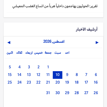
تقرير: الحوثيون يهاجمون داخلياً هرباً من اتساع الغضب المعيشي
أرشيف الأخبار
اغسطس, 2026
▶
◀
احد
سبت
جمعة
خميس
اربعاء
ثلاثاء
اثنين
5
4
3
2
1
15
14
13
12
11
10
9
8
7
6
25
24
23
22
21
20
19
18
17
16
31
30
29
28
27
26