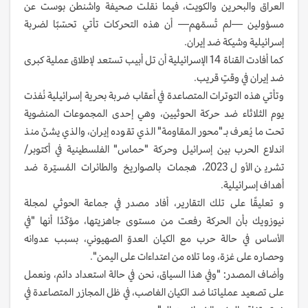
العراق والبحرين والكويت، فيما نقلت صحيفة واشنطن بوست عن
مسؤولين —لم تُسمّهم— أن هذه التحركات تأتي تحسّبًا لضربة
إسرائيلية وشيكة ضد إيران.
كما أفادت القناة 14 الإسرائيلية أن تل أبيب تستعد لإطلاق عملية كبرى
ضد إيران في وقتٍ قريب.
وتأتي هذه التوترات المتصاعدة في أعقاب ضربة بحرية إسرائيلية نُفذت
يوم الثلاثاء ضد حركة الحوثيين، وهي إحدى المجموعات المنضوية
تحت ما يُعرف بـ"محور المقاومة" الذي تقوده إيران، والذي يشنّ منذ
اندلاع الحرب بين إسرائيل وحركة "حماس" الفلسطينية في أكتوبر/
تشرين الأول 2023، هجمات بالصواريخ والطائرات المُسيّرة ضد
أهداف إسرائيلية.
و تعليقًا على تلك التقارير، أفاد مصدر في جماعة الحوثي لمجلة
نيوزويك بأن الحركة رفعت من مستوى جاهزيتها، مؤكّدًا أنها "في
الأساس في حالة حرب مع الكيان العدوّ الصهيوني، بسبب عدوانه
وحصاره على غزة، وما تلاه من اعتداءات على اليمن".
وأضاف المصدر: "وفي هذا السياق، نحن في حالة استعداد دائم، ونعمل
على تصعيد عملياتنا ضد الكيان الغاصب، في ظل المجازر المتصاعدة في