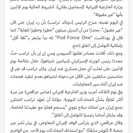
وزارة الخارجية الإيرانية (إسماعيل بقائي)، الشروط الحالية يوم الإثنين
بأنها "غير مقبولة".
في اليوم نفسه، صرّح الرئيس (دونالد ترامب) بأن رد إيران حتى الآن
"غير مقبول"، محذرًا من أن البديل سيكون "خطيرًا وخطيرًا للغاية". كما
قال في بودكاست "Pod Force One" إنه بدأ يشعر بـ"ثقة أقل"
بإمكانية التوصّل إلى اتفاق ناجح.
ومع ذلك، أفادت مصادر نقلتها أكسيوس وسي إن إن بأن ترامب حثّ
مجددًا رئيس الوزراء الإسرائيلي (بنيامين نتنياهو)، خلال مكالمة يوم
الإثنين، على تجنّب أي عمل عسكري ضد إيران. وكان ترامب قد عبّر في
مناسبتين سابقتين على الأقل عن دعوته لنتنياهو بعدم تنفيذ هجمات
ضد إيران أثناء سير المفاوضات.
وفي يوم الثلاثاء، أعرب وزير الخارجية الإيراني (عباس عراقجي) عن نبرة
أكثر تفاؤلًا بشأن المحادثات النووية، مؤكدًا أن تعهّد ترامب المتكرر
بمنع إيران من امتلاك سلاح نووي "ينسجم فعليًا مع عقيدتنا الخاصة،
وقد يشكل أساسًا رئيسيًا للتوصّل إلى اتفاق".
وقال عراقجي، الذي يترأس الوفد الإيراني المفاوض، في بيان نُشر عبر
منصة X (تويتر سابقًا): "مع استئناف المحادثات يوم الأحد، من الواضح