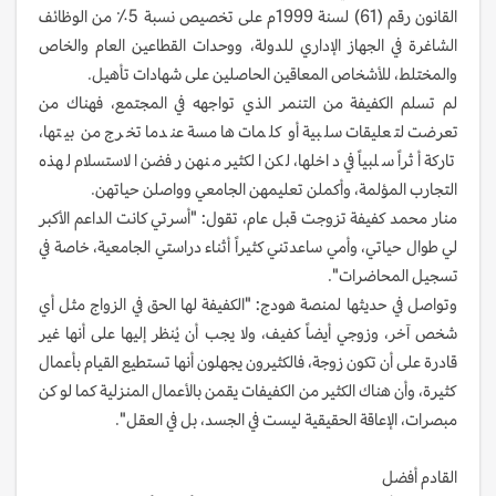
القانون رقم (61) لسنة 1999م على تخصيص نسبة 5٪ من الوظائف
الشاغرة في الجهاز الإداري للدولة، ووحدات القطاعين العام والخاص
والمختلط، للأشخاص المعاقين الحاصلين على شهادات تأهيل.
لم تسلم الكفيفة من التنمر الذي تواجهه في المجتمع، فهناك من
تعرضت لتعليقات سلبية أو كلمات هامسة عندما تخرج من بيتها،
تاركة أثراً سلبياً في داخلها، لكن الكثير منهن رفضن الاستسلام لهذه
التجارب المؤلمة، وأكملن تعليمهن الجامعي وواصلن حياتهن.
منار محمد كفيفة تزوجت قبل عام، تقول: "أسرتي كانت الداعم الأكبر
لي طوال حياتي، وأمي ساعدتني كثيراً أثناء دراستي الجامعية، خاصة في
تسجيل المحاضرات".
وتواصل في حديثها لمنصة هودج: "الكفيفة لها الحق في الزواج مثل أي
شخص آخر، وزوجي أيضاً كفيف، ولا يجب أن يُنظر إليها على أنها غير
قادرة على أن تكون زوجة، فالكثيرون يجهلون أنها تستطيع القيام بأعمال
كثيرة، وأن هناك الكثير من الكفيفات يقمن بالأعمال المنزلية كما لو كن
مبصرات، الإعاقة الحقيقية ليست في الجسد، بل في العقل".
القادم أفضل