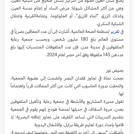
يمنع شكل العين الضوء من التركيز بشكل صحيح على شبكية العين،
وهي من أكثر المشاكل شيوعًا: مرض الساد أو إعتام عدسة العين،
وكذلك الزَرَق "لماء الأزرق"، أو الجلوكوما، وعتامةالقرنية واعتلال
الشبكية السكري.
في
تقرير
لمنظمة الصحة العالمية، أشارت إلى أن عدد المعاقين بصرياً في
مستوى العالم بلغ 180 مليون شخص، وبحسب جمعية رعاية
المكفوفين في مدينة عدن، فإن عدد المكفوفات المنتسبات إليها بلغ
عددهن 145 مكفوفة وفق آخر حصر لعام 2024.
بصيص نور
نجحت نجاة في تجاوز فقدان البصر وانضمت إلى عضوية الجمعية،
والتحقت بدورة الحاسوب التي كانت من أكثر المجالات قرباً واهتماماً
لها.
تقول مديرة المشاريع والأنشطة في جمعية رعاية وتأهيل المكفوفين
بعدن، مروة السقاف، في حديثها لمنصة هودج إنهم يقوم في الجمعية
بتقديم التدريبات التي تساعد الكفيف على تجاوز إعاقته البصرية؛ إذ
قاموا بإعداد دورة تعليم طريقة برايل، والأشغال اليدوية.
وأضافت: "نسعى إلى أخذ يد الكفيفة نحو النور، ونعلمها كيف تندمج في