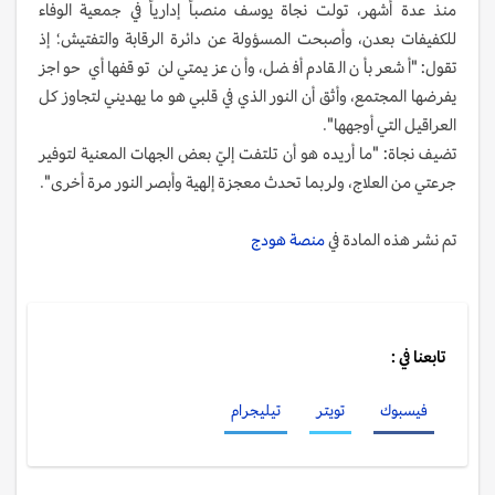
منذ عدة أشهر، تولت نجاة يوسف منصباً إدارياً في جمعية الوفاء
للكفيفات بعدن، وأصبحت المسؤولة عن دائرة الرقابة والتفتيش؛ إذ
تقول: "أشعر بأن القادم أفضل، وأن عزيمتي لن توقفها أي حواجز
يفرضها المجتمع، وأثق أن النور الذي في قلبي هو ما يهديني لتجاوز كل
العراقيل التي أوجهها".
تضيف نجاة: "ما أريده هو أن تلتفت إليّ بعض الجهات المعنية لتوفير
جرعتي من العلاج، ولربما تحدث معجزة إلهية وأبصر النور مرة أخرى".
تم نشر هذه المادة في
منصة هودج
تابعنا في :
فيسبوك
تويتر
تيليجرام