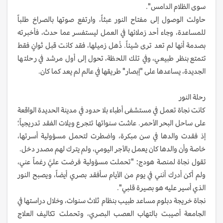
سوى الظلام الدامس".
حاولت الوصول إلى مفتاح النور عبثاً، وارتفع صوتها بالصراخ طلباً
للمساعدة، وجاء أحد زملائها في العمل ليستفسر عما حدث، فأخبرته
بصدمة أنها لم تعد ترى شيئاً. ذُهل زميلها، فقد كانت قبل ثوانٍ فقط
تتمتع بنظر طبيعي، وفي تلك اللحظة، تحول إلى أول مرشد في رحلتها
الجديدة، يساعدها على "إبصار" طريقها في عالم لم يعد كما كان.
رحلة النور
كانت نجاة تعمل في مستشفى أطباء بلا حدود في مدينة الحديدة الواقعة
على ساحل البحر الأحمر. عاشت سنواتها تتجرع ويلات الفقد تدريجياً؛
إذ فقدت والدها في سن مبكرة، واضطرت لتحمل مسؤولية أسرتها،
خاصة وأن والدها كان يعمل بالأجر اليومي، ولم يترك لهم مصدر دخل.
تقول نجاة لمنصة هودج: "تحملت مسؤولية فرضت عليَّ رغماً عني،
ولم أكن أدرك أنني في يوم من الأيام سأفقد بصري أيضاً، ويصبح النور
الذي أسير عليه هو بصيرة قلبي".
نجاة خريجة دبلوم مساعد طبيب بنظام ثلاث سنوات، وخلال دراستها في
الجامعة أصيبت بالتهاب العصب البصري، وتحملت تكاليف العلاج