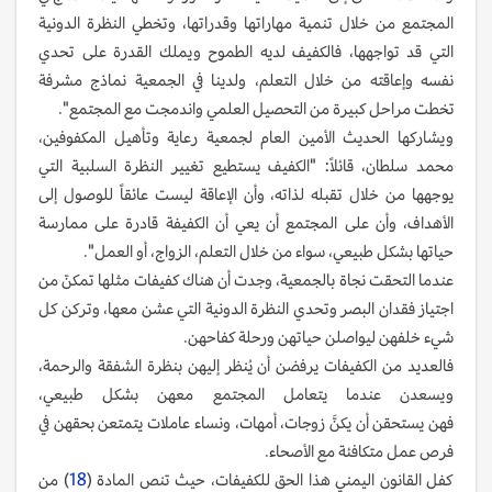
المجتمع من خلال تنمية مهاراتها وقدراتها، وتخطي النظرة الدونية
التي قد تواجهها، فالكفيف لديه الطموح ويملك القدرة على تحدي
نفسه وإعاقته من خلال التعلم، ولدينا في الجمعية نماذج مشرفة
تخطت مراحل كبيرة من التحصيل العلمي واندمجت مع المجتمع".
ويشاركها الحديث الأمين العام لجمعية رعاية وتأهيل المكفوفين،
محمد سلطان، قائلاً: "الكفيف يستطيع تغيير النظرة السلبية التي
يوجهها من خلال تقبله لذاته، وأن الإعاقة ليست عائقاً للوصول إلى
الأهداف، وأن على المجتمع أن يعي أن الكفيفة قادرة على ممارسة
حياتها بشكل طبيعي، سواء من خلال التعلم، الزواج، أو العمل".
عندما التحقت نجاة بالجمعية، وجدت أن هناك كفيفات مثلها تمكنّ من
اجتياز فقدان البصر وتحدي النظرة الدونية التي عشن معها، وتركن كل
شيء خلفهن ليواصلن حياتهن ورحلة كفاحهن.
فالعديد من الكفيفات يرفضن أن يُنظر إليهن بنظرة الشفقة والرحمة،
ويسعدن عندما يتعامل المجتمع معهن بشكل طبيعي،
فهن يستحقن أن يكنَّ زوجات، أمهات، ونساء عاملات يتمتعن بحقهن في
فرص عمل متكافئة مع الأصحاء.
كفل القانون اليمني هذا الحق للكفيفات، حيث تنص المادة (
18
) من