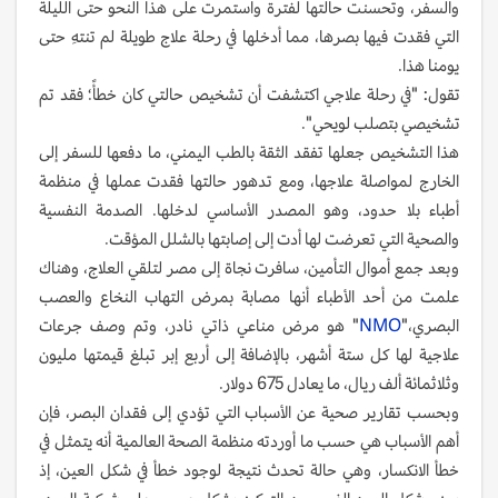
والسفر، وتحسنت حالتها لفترة واستمرت على هذا النحو حتى الليلة
التي فقدت فيها بصرها، مما أدخلها في رحلة علاج طويلة لم تنتهِ حتى
يومنا هذا.
تقول: "في رحلة علاجي اكتشفت أن تشخيص حالتي كان خطأً؛ فقد تم
تشخيصي بتصلب لويحي".
هذا التشخيص جعلها تفقد الثقة بالطب اليمني، ما دفعها للسفر إلى
الخارج لمواصلة علاجها، ومع تدهور حالتها فقدت عملها في منظمة
أطباء بلا حدود، وهو المصدر الأساسي لدخلها. الصدمة النفسية
والصحية التي تعرضت لها أدت إلى إصابتها بالشلل المؤقت.
وبعد جمع أموال التأمين، سافرت نجاة إلى مصر لتلقي العلاج، وهناك
علمت من أحد الأطباء أنها مصابة بمرض التهاب النخاع والعصب
البصري،"
NMO
" هو مرض مناعي ذاتي نادر، وتم وصف جرعات
علاجية لها كل ستة أشهر، بالإضافة إلى أربع إبر تبلغ قيمتها مليون
وثلاثمائة ألف ريال، ما يعادل 675 دولار.
وبحسب تقارير صحية عن الأسباب التي تؤدي إلى فقدان البصر، فإن
أهم الأسباب هي حسب ما أوردته منظمة الصحة العالمية أنه يتمثل في
خطأ الانكسار، وهي حالة تحدث نتيجة لوجود خطأ في شكل العين، إذ