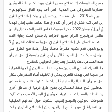
جميع المفاوضات لإعادة فتح بعض الطرق، وواصلت جماعة الحوثيين
حصارها المفروض على المدينة. نص أحد بنود اتفاق ستوكهولم –
المبرم عام 2018 – على عقد مشاورات حول ترتيبات إعادة فتح الطرق
إلى تعز، لكنه فشل في إحراز أي تقدم في هذا الملف. عقب إعلان الهدنة
في أبريل/ نيسان 2022، ذكر المبعوث الخاص للأمم المتحدة إلى اليمن
هانس غروندبرج التزام جميع الأطراف بالاجتماع تحت رعاية الأمم
المتحدة للاتفاق على إعادة فتح الطرق في تعز والمحافظات الأخرى. في 3
يوليو/تموز، قدم مكتبه مقترحاً محدثًا بشأن إعادة فتح الطرق على
مراحل، حيث تشمل المرحلة الأولى أربع طرق رئيسية في تعز. غير أن
هذه المساعي باءت بالفشل بعد رفض الحوثيين للمقترح.
جاء التحرك الأحادي للحوثيين بفتح منفذ للمسافرين في الجهة الشرقية
من مدينة تعز، بهدف ظاهري يتمثل في تخفيف أعباء السفر على سكان
تعز، غير أن الدوافع الحقيقية قوبلت بالشكوك. فقد ربط بعض
المحللين فتح منفذ للمسافرين بفتح طرق فرعية في مناطق أخرى
وصلة ذلك بالعمليات العسكرية للحوثيين في البحر الأحمر، حيث أثارت
طموحات الحوثيين بالتوسع إقليميا الشكوك حول أهدافهم الحقيقية
من الانخراط في مواجهة مع إسرائيل، وبأن إعادة فتح الطريق جاءت