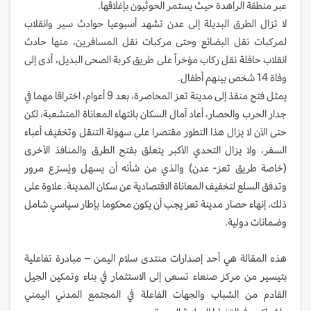
عبر منطقة الراهدة حيث يستمر الحوثيون بإغلاقها.
لا تزال الطرق البديلة إلى عدن تشهد أسبوعيا حوادث سير وانقلاب
لمركبات نقل البضائع وحتى مركبات نقل المسافرين، منها حادث
انقلاب حافلة نقل ركاب مؤخراً على طريق كربة الصحى البديل، أدى إلى
وفاة 14 شخص بينهم أطفال.
يمثل فتح منفذ إلى مدينة تعز المحاصرة، بعد 9 أعوام، اختراقا مهما في
جدار الحرب والحصار، أعاد آمال السكان بانتهاء المعاناة المتشعبة، لكن
حتى الآن لا يزال هذا التطور مقتصرا على سهولة التنقل وتخفيف أعباء
السفر، ولا يزال التحدي الأكبر يتعلق بفتح الطرق والمنافذ الأخرى
(خاصة طريق تعز- عدن) والذي من شأنه أن يسهل ويُسرّع مرور
وتدفق السلع لتخفيف المعاناة الاقتصادية عن سكان المدينة. علاوة على
ذلك، إنهاء حصار مدينة تعز يجب أن يكون محكوما بإطار سياسي شامل
وضمانات دولية.
هذه المقالة هي أحد إصدارات منتدى سلام اليمن – مبادرة تفاعلية
بتيسير من مركز صنعاء تسعى إلى الاستثمار في بناء وتمكين الجيل
القادم من الشباب والجهات الفاعلة في المجتمع المدني اليمني