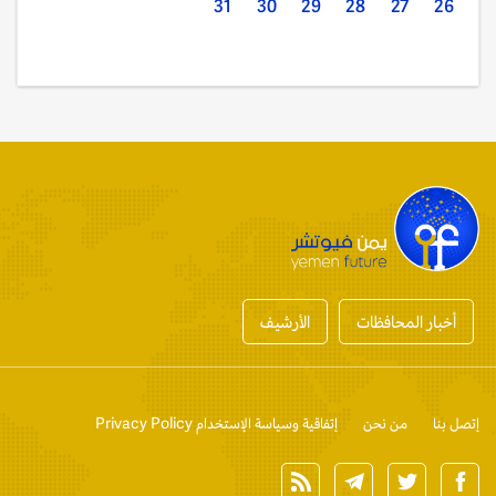
31
30
29
28
27
26
أخبار المحافظات
الأرشيف
إتصل بنا
من نحن
إتفاقية وسياسة الإستخدام Privacy Policy