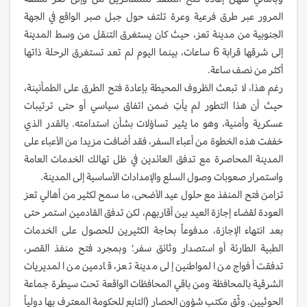
المرور عبر طرق فرعية وعرة تلتف حول جبل صبر الواقع في الجهة
الجنوبية من مدينة تعز، حيث كان يستغرق التنقل من وسط المدينة
إلى شرقها قرابة 6 ساعات، بينما اليوم لم تعد تستغرق الرحلة ذاتها
أكثر من نصف ساعة.
رغم هذا، لا تبعث الظروف المحيطة بإعادة فتح الطرق على الطمأنينة،
حيث أن هذا التطور لم يأتِ ضمن اتفاق سياسي أو حتى ترتيبات
عسكرية وأمنية، وهو ما يثير تساؤلات بشأن استدامته. بالقدر الذي
خففت هذه الخطوة من أعباء السفر، فقد أضافت مزيدا من الأعباء على
المدينة المحاصرة مع تدفق العائدين في ظل تهالك الخدمات العامة
واستمرار صعوبات وصول السلع والإمدادات الأساسية إلى المدينة.
تزامن فتح المنفذ مع حلول عيد الأضحى، ما سمح لكثير من أهالي تعز
العودة لقضاء إجازة العيد بين أقاربهم، لكن تدفق القادمين استمر حتى
بعد انتهاء الإجازة، مدفوعاً بحاجة الكثيرين للحصول على الخدمات
الطبية الطارئة أو استصدار وثائق سفر؛ وبمجرد فتح منفذ القصر،
تدفقت أفواج من المواطنين إلى مدينة تعز، قادمين من المديريات
الشرقية بالمحافظة ومن باقي المحافظات الواقعة تحت سيطرة جماعة
الحوثيين. وثّق مكتب شؤون الحصار (التابع للحكومة المعترف بها دولياً