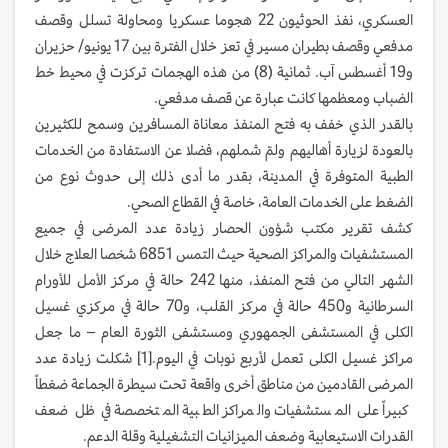
العسكري، نفذ الحوثيون 22 هجوما عسكريا ومحاولة تسلل وقصف
مدفعي وقصف بطيران مسير في تعز خلال الفترة بين 17 يونيو/ حزيران
و19 أغسطس آب. ثمانية (8) من هذه الهجمات تركزت في محيط خط
الضباب ومعظمها كانت عبارة عن قصف مدفعي.
بالقدر الذي خفف به فتح المنفذ معاناة المسافرين وسمح للكثيرين
بالعودة لزيارة أهاليهم ولمّ شملهم، فضلا عن الاستفادة من الخدمات
الطبية المتوفرة في المدينة، بقدر ما أدى ذلك إلى حدوث نوع من
الضغط على الخدمات العامة، خاصة في القطاع الصحي.
كشف تقرير مكتب شؤون الحصار زيادة عدد المرضى في جميع
المستشفيات والمراكز الصحية حيث التمس 6851 شخصا العلاج خلال
الشهر التالي من فتح المنفذ، منها 242 حالة في مركز الأمل للأورام
السرطانية و450 حالة في مركز القلب، و70 حالة في مركزي غسيل
الكلى في المستشفى الجمهوري ومستشفى الثورة العام – ما جعل
مراكز غسيل الكلى تعمل لأربع نوبات في اليوم.[1] شكلت زيادة عدد
المرضى القادمين من مناطق أخرى واقعة تحت سيطرة الجماعة ضغطاً
كبيراً على المستشفيات والمراكز الطبية المتخصصة في ظل ضعف
القدرات الاستيعابية وضعف الميزانيات التشغيلية وقلة الدعم.