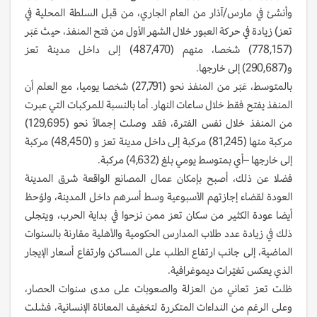
وأنشئ في مارس/آذار من العام الجاري، من قبل السلطة المحلية في
تعز) زيادة في حركة العبور خلال الشهر الأول من فتح المنفذ، حيث عَبَر
(778,157) شخصا، منهم (487,470) إلى داخل مدينة تعز
و(290,687) إلى خارجها.
بالمتوسط، عَبَر من المنفذ نحو (27,791) شخصا يوميا، مع العلم أن
المنفذ يفتح فقط خلال ساعات النهار. أما بالنسبة للمركبات التي عبرت
من المنفذ خلال نفس الفترة، فقد وصلت إجمالاً نحو (129,695)
مركبة منها (81,245) مركبة إلى داخل مدينة تعز و (48,450) مركبة
إلى خارجها –أي بمتوسط يومي بلغ (4,632) مركبة.
فضلا عن ذلك، أصبح بإمكان عمال المصانع الواقعة شرق المدينة
العودة لقضاء إجازتهم الأسبوعية وسط أسرهم داخل المدينة، ولوُحظ
أيضا عودة الكثير من سكان تعز ممن نزحوا في بداية الحرب، ويتجلى
ذلك في زيادة عدد طلاب المدارس الحكومية والأهلية مقارنة بالسنوات
الماضية، إلى جانب ارتفاع الطلب على المساكن وارتفاع أسعار الإيجار
الذي يعكس تغيّرات ديموغرافية.
ظلت تعز تعاني من العزلة والصعوبات على مدى سنوات الحصار،
وعلى الرغم من النداءات المتكررة لتخفيف المعاناة الإنسانية، فشلت