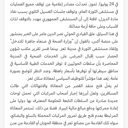
في 24 يوليو/ تموز، تحدثت مصادر إعلامية عن توقف جميع العمليات
في مستشفى الثورة العام، وتوقف جلسات الغسيل الكلوي بسبب نفاذ
مادة الديزل، لافتة إلى أن المستشفى الجمهوري مهدد بالتوقف لذات
الأسباب وعلى حافة أزمة مماثلة.
في هذا السياق، علق القيادي الحوثي نصر الدين عامر على الخبر بمنشور
على منصة أكس، بالقول إن “وزارة الصحة في صنعاء جاهزة للتدخل”
وإنقاذ مستشفى الثورة في مدينة تعز. بينما فسر تقرير مكتب شؤون
الحصار سبب إقبال المرضى على الخدمات الصحية في المدينة
المحاصرة بأن سلطات الحوثيين لا توفر الخدمات الطبية الأساسية في
مناطق سيطرتها أو توفرها بأسعار باهظة. وعند النظر للوضع بصورة
عامة، يُعد هذا مؤشراً للتوظيف السياسي لمعاناة سكان تعز.
لم يخلُ فتح منفذ القصر من المعاناة والانتهاكات التي طالت
المسافرين، ولعل أبرزها إجبار أصحاب المركبات التي تحمل لوحات
جديدة صادرة عن السلطات التابعة للحكومة المعترف بها دوليا على
إعادة جمركتها ودفع مبالغ مالية كبيرة. فضلا عن ذلك، تستمر المعاناة
المرتبطة بعدم فتح طريق لمرور المركبات المحملة بالسلع والبضائع،
سواء تلك القادمة من مصانع تعز في منطقة الحوبان أو القادمة من عدن