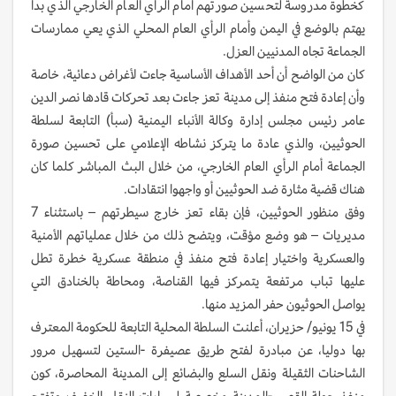
كخطوة مدروسة لتحسين صورتهم أمام الرأي العام الخارجي الذي بدأ
يهتم بالوضع في اليمن وأمام الرأي العام المحلي الذي يعي ممارسات
الجماعة تجاه المدنيين العزل.
كان من الواضح أن أحد الأهداف الأساسية جاءت لأغراض دعائية، خاصة
وأن إعادة فتح منفذ إلى مدينة تعز جاءت بعد تحركات قادها نصر الدين
عامر رئيس مجلس إدارة وكالة الأنباء اليمنية (سبأ) التابعة لسلطة
الحوثيين، والذي عادة ما يتركز نشاطه الإعلامي على تحسين صورة
الجماعة أمام الرأي العام الخارجي، من خلال البث المباشر كلما كان
هناك قضية مثارة ضد الحوثيين أو واجهوا انتقادات.
وفق منظور الحوثيين، فإن بقاء تعز خارج سيطرتهم – باستثناء 7
مديريات – هو وضع مؤقت، ويتضح ذلك من خلال عملياتهم الأمنية
والعسكرية واختيار إعادة فتح منفذ في منطقة عسكرية خطرة تطل
عليها تباب مرتفعة يتمركز فيها القناصة، ومحاطة بالخنادق التي
يواصل الحوثيون حفر المزيد منها.
في 15 يونيو/ حزيران، أعلنت السلطة المحلية التابعة للحكومة المعترف
بها دوليا، عن مبادرة لفتح طريق عصيفرة -الستين لتسهيل مرور
الشاحنات الثقيلة ونقل السلع والبضائع إلى المدينة المحاصرة، كون
منفذ جولة القصر -المدينة مخصصة لسيارات النقل الخفيف وتفتح