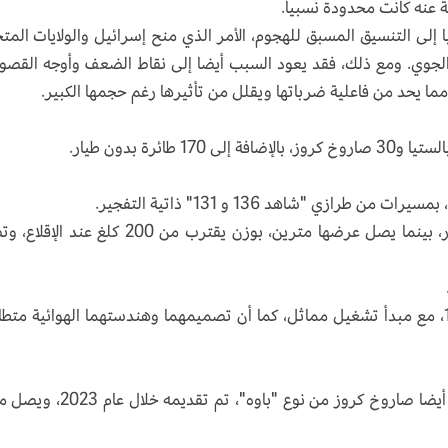
جمة عنه كانت محدودة نسبيا.
إلى التنسيق المسبق للهجوم، الأمر الذي منح إسرائيل والولايات المت
جوي. ومع ذلك، فقد يعود السبب أيضا إلى نقاط الضعف وأوجه القصور
مما يحد من فاعلية ضرباتها ويقلل من تأثيرها رغم حجمها الكبير.
ازي "شاهد 136 و 131" ذاتية التفجير.
ويصل طول طائرات شاهد 136 إلى حوالي 3 أمتار، بينما يصل عرضها مترين، بوزن يقترب من 200 كلغ ع
أما شاهد-131 فهي النسخة الأولية من شاهد-136، مع مبدأ تشغيل مماثل، كما أن تصميمهما وهندستهما الهوائية مت
وإلى جانب المسيّرات المفخخة، استعملت طهران أيضا صاروخ كروز من نوع "باوه"، تم ت