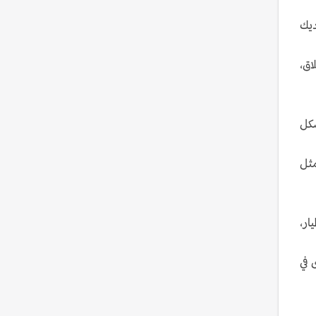
ديك
ها ما لا يقل عن 100 منصة إطلاق،
شكل
مثل
 بدون طيار،
ى في