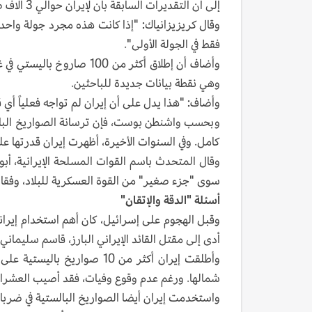
إلى أن التقديرات السابقة بأن لإيران حوالي 3 آلاف صاروخ بالستي مخزنة، ربما تكون دقيقة، وقد تكون حتى أقل.
وقال كريزيزانياك: "إذا كانت هذه مجرد جولة واحد
فقط في الجولة الأولى".
وهي نقطة بيانات جديدة للباحثين.
وأضاف: "هذا يدل على أن إيران لم تواجه فعلياً أي ق
وبحسب واشنطن بوست، فإن ترسانة الصواريخ البالست
كامل. وفي السنوات الأخيرة، أظهرت إيران قدرتها 
وقال المتحدث باسم القوات المسلحة الإيرانية، أ
سوى "جزء صغير" من القوة العسكرية للبلاد، وفقا لب
أسئلة "الدقة والإتقان"
أدى إلى مقتل القائد الإيراني البارز، قاسم سليماني.
وأطلقت إيران أكثر من 10 صوا
شمالها. ورغم عدم وقوع وفيات، فقد أصيب العشرات 
واستخدمت إيران أيضا الصواريخ البالستية في ضربات