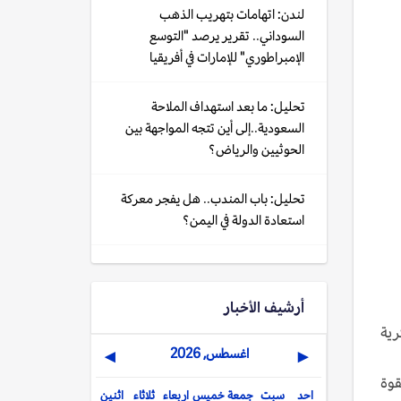
لندن: اتهامات بتهريب الذهب
السوداني.. تقرير يرصد "التوسع
الإمبراطوري" للإمارات في أفريقيا
تحليل: ما بعد استهداف الملاحة
السعودية..إلى أين تتجه المواجهة بين
الحوثيين والرياض؟
تحليل: باب المندب.. هل يفجر معركة
استعادة الدولة في اليمن؟
أرشيف الأخبار
رية
اغسطس, 2026
▶
◀
للقوة
احد
سبت
جمعة
خميس
اربعاء
ثلاثاء
اثنين