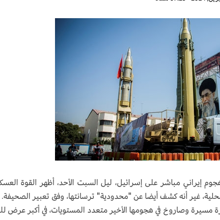
جوم إيراني مباشر على إسرائيل، ليل السبت الأحد، أظهر القوة العسك
لمحلية، غير أنه كشف أيضا عن "محدودية" ترسانتها، وفق تعبير الصحيفة.
رغم من أن إيران أطلقت أكثر من 300 طائرة مسيرة وصاروخ في هجومها الأخير متعدد المستويات، في أكبر عرض 