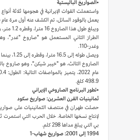
•
الصواريخ الباليستية
واستعملت القوات الإيرانية في هجومها ثلاثة أنواع
يعمل بالوقود السائل، تم الكشف عنه أول مرة عام 2015.
ويبلغ طول هذا الصاروخ 16 مترا، وقطره 1.2 متر، ويصل مداه إلى 1700 كلم، بينما يبلغ وزن الرأس الحربي: 748.4 كلغ.
وغدر-110.
ويصل طوله إلى 16.5 مترا، وقطره إلى 1.25، بينما يصل مداه الأقصى إلى 1950 كلم، ووزن رأسه الحربي 798.3 كلغ.
الصاروخ الثالث، هو "خيبر شيكن"، وهو صاروخ بال
498.9 كلغ.
•
تطور البرنامج الصاروخي الإيراني
ثمانينيات القرن العشرين: صواريخ سكود
حصلت طهران في منتصف الثمانينيات على صواريخ سك
لإنتاج نسخها الخاصة. خلال الحرب التي استمرت
بي التي يبلغ مداها 298 كلم.
1994 إلى 2001: صواريخ شهاب-1