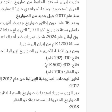
العراق تستخدمها جماعة "مجاهدي خلق" المعارضة. يبلغ مدى
منذ عام 2017: جيل جديد من الصواريخ
داعش بستة صواريخ "ذو الفقار" التي يبلغ مداها 692 كلم.
وفي أوائل عام 2024، شنت ضربات 
مسافة 1200 كلم من إيران إلى سوريا.
ومن بين الأمثلة الأخرى على الصواريخ الإيرانية الحد
فاتح-110: (292 كلم).
فاتح-313: (500 كلم).
ذو الفقار: (700 كلم).
تطور الهجمات الصاروخية الإيرانية من عام 2017 إلى 2024
2017:
دير الزور، سوريا: استهدفت صواريخ بالستية تنظي
الصواريخ المعروفة المستخدمة: ذو الفقار
2018: