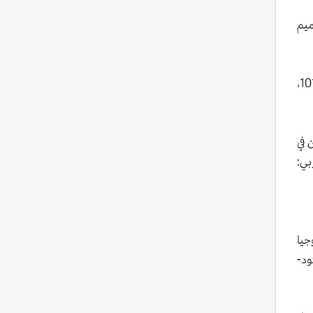
ميم
الطراز الثاني المستعمل هو "صاروخ "غدر"، وهو نسخة محسنة من صاروخ شهاب-3أ. ويشار إليه أيضا باسم غدر-101،
 في
ن الرأس الحربي:
جيا
ود-