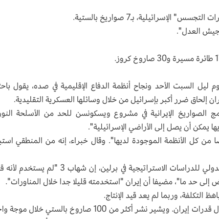
الإسرائيلية، بـ7 صواريخ بالستية.
جيش العدل".
 ليل السبت الأحد ونجاح أنظمة الدفاع الإقليمية في صده، يقول باح
ن إلحاق ضرر أكبر بإسرائيل من خلال وسائلها العسكرية التقليدية.
ج الصواريخ الإيرانية في مشروع ويسكونسن للحد من الأسلحة النوو
ا يمكن أن يصل إلى الأراضي الإسرائيلية".
ن كل الأنظمة الموجودة لديها". وقال خبراء، إنه من المنطقي استب
وقال فابيان هينز، محلل شؤون إيران في المعهد الدولي للدراسات الاستراتيجية في برلين، إن شهاب 3 "ل
لى حد ما"، مضيفا أن إيران "استخدمته قليلا جدا خلال المناورات".
 التكلفة، وربما لم يعد قيد الإنتاج.
كما توفر كمية الذخائر المستخدمة رؤى جديدة حول قدرات إيران. ويشير نشر أكثر من 100 صاروخ بالستي خلال