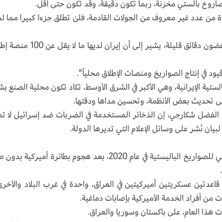
ة من عدد غير معروف من الجولات القادمة، فلن تطلق جزءا كبيرا مما ل
وأضاف أن إطلاق أكثر من 100 صاروخ باليستي في غضون دقائق قليلة، يشير إلى أن إيران لدي
يود في إنتاج الصواريخ ومنصات الإطلاق محلياً".
ية الإيرانية، وهي الأكبر في الشرق الأوسط، تكاد تكون محلية الصنع ب
على تحديث بعض الأنظمة، وتحسين مداها ودقتها.
بو الفضل شكارجي، إن الذخائر المستخدمة في الضربات ضد إسرائيل لا ت
يان نُشر على وسائل الإعلام التي تديرها الدولة.
وقبل الهجوم على إسرائيل، كان أهم استخدام إيراني للصواريخ الباليستية في عام 2020، بعد هجوم بطائرة أميركية
ريخ باليستية على قاعدتين عسكريتين أميركيتين في العراق، واحدة في غرب البلاد والأخر
من أفراد الخدمة الأميركية بإصابات دماغية.
 هذا العام، على باكستان وسوريا والعراق.