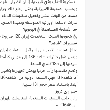
العسكرية التقليدية في تاريخها، إلا أن الأضرار النا
وبحسب الصحيفة الأميركية، يمكن إرجاع ذلك جزئيا 
متسعا من الوقت لنشر وتفعيل منظومات الدفاع ال
قدرات الأسلحة الإيرانية المتوسطة وبعيدة المدى، 
•
ما الأسلحة المستعملة في الهجوم؟
وفي هجومها السبت، استخدمت إيران 120 صاروخا بالستيا و30 صاروخ كروز، بالإضافة إلى 170 طائرة بدون طيار.
•
مسيرات "شاهد"
وخلال هجومها الأخير على إسرائيل، استعانت إيران، بمسيرات من طر
سرعتها إلى 185 كلم في الساعة.
وتضم مقدمتها رأسا حربيا ويمكن تجهيزها بكاميرا.
أيضا، باستثناء صغر حجم 131 نسبيا.
•
صواريخ كروز
إلى 1646 كلم.