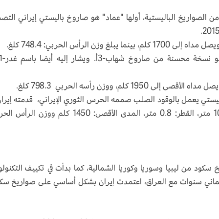
 من الصواريخ الباليستية، أولها "عماد" هو صاروخ باليستي إيراني التص
يستي يعمل بالوقود الصلب صممه الحرس الثوري الإيراني، قدمته إيران
عام 2022، يتميز بالمواصفات التالية: الطول: 10.4 متر، القطر: 0.8 متر، المدى الأقصى: 1450 كلم ووز
ود من ليبيا وسوريا وكوريا الشمالية، كما بدأت في تكييف التكنولو
 ثماني سنوات مع العراق، اعتمدت إيران بشكل أساسي على صواريخ سك