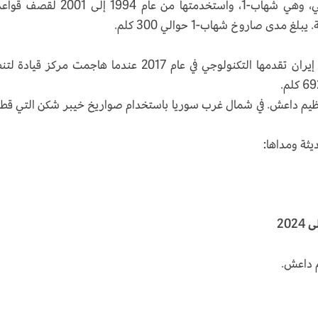
طورت إيران نسختها الخاصة من صاروخ سكود-بي، وهي شهاب-1، واستخدمتها من عام 1994 إ
 صاروخ شهاب-1 حوالي 300 كلم.
وبعد 16 عاما دون إطلاق صواريخ جديدة، أظهرت إيران تقدمها التكنولوجي في عام 2017 عندما هاجمت مركز ق
ضد أهداف لتنظيم داعش. في شمال غرب سوريا باستخدام صواريخ خيبر شكن التي ق
يثة ومداها:
م داعش.