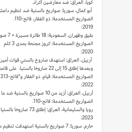
كويا، العراق: ضد معارضين أكراد.
أبو كمال، سوريا: صواريخ بالستية ضد تنظيم داع
الصواريخ المستخدمة: ذو الفقار، فاتح-110.
2019:
بقيق وظهران، السعودية: 18 طائرة مسيرة + 7 صواريخ كروز استهدفت منشآت نفطية.
الصواريخ المستخدمة: كروز مجنحة بمدى 3 كلم
2020:
أربيل، العراق: استهدف صاروخ بالستي قوات أميرك
وبعدها إطلاق 15 إلى 22 صاروخا بالستيا، على قاعدة عين الأسد.
الصواريخ المستخدمة: قيام، ذو الفقار و"فاتح-313".
2022:
أربيل، العراق: أزيد من 10 صواريخ بالستية ضد ما اعتبرتها طهران "مراكز استراتيجية إسرائيلية إسرائيلية".
الصواريخ المستخدمة: فاتح-110.
رويا والسليمانية، العراق: إطلاق 73 صاروخا بالستيا وطائرات مسيرة مفخخة ضد معارضين أكراد.
2023:
حارم. سوريا: 7 صواريخ بالستية استهدفت تنظيم داعش.