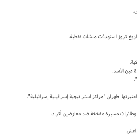
ش.
ية.