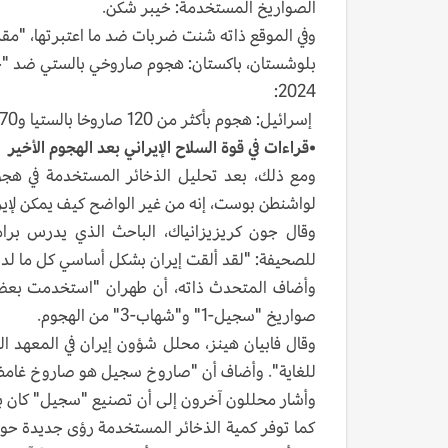
الصواريخ المستخدمة: خيبر شكن.
وفي الموقع ذاته شنت ضربات ضد ما اعتبرتها، "مقرات التجسس" 
بلوشستان، باكستان: هجوم صاروخي بالستي ضد "
2024:
إسرائيل: هجوم بأكثر من 120 صاروخا بالستيا و170 طائرة مسيرة و30 صاروخ كروز.
•
قراءات في قوة السلاح الإيراني بعد الهجوم الأخير
ومع ذلك، بعد تحليل الذخائر المستخدمة في هجوم
لواشنطن بوست، إنه من غير الواضح كيف يمكن لإيرا
وقال جون كريزيزانياك، الباحث الذي يدرس برام
للصحيفة: "لقد ألقت إيران بشكل أساسي كل ما لديه
وأضاف المتحدث ذاته، أن طهران "استخدمت بعضا م
صواريخ "سجيل-1" و"شهاب-3" من الهجوم.
للغاية". وأضاف أن "صاروخ سجيل هو صاروخ غامض إ
وأشار محللون آخرون إلى أن تصنيع "سجيل" كان باهظ