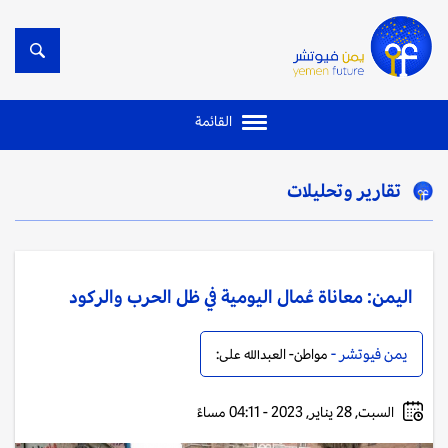
القائمة
تقارير وتحليلات
اليمن: معاناة عُمال اليومية في ظل الحرب والركود
يمن فيوتشر -
مواطن- العبدالله على:
السبت, 28 يناير, 2023 - 04:11 مساءً