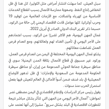
سبل العيش، كما سهلت انتشار أمراض مثل الكوليرا، كل هذا في ظل
انخفاض إنتاج النفط، وصعوبة ممارسة الأعمال بسبب انقطاع الخدمات
الأساسية من كهرباء واتصالات، مع الأزمات العالمية من كوفيد 19
وحرب أوكرانيا، كلها عوامل قادت الاقتصاد اليمني إلى حالة من الركود،
حسبما ذكر تقرير البنك الدولي الصادر في أبريل 2022.
عُمال المهن اليومية، هم الأكثر تضررًا من الركود، بسبب اعتمادهم
على الأجر اليومي في تأمين الغذاء لهم ولعائلاتهم، ومع انعدام فرص
العمل تضاعفت معاناتهم.
يشكو عُمال المهن اليومية المختلفة في اليمن من انعدام فرص العمل،
وركود غير مسبوق في قطاع الأعمال بكافة المدن اليمنية؛ سوى في
مناطق سيطرة جماعة الحوثي المدعومة من إيران، أو مناطق سيطرة
الحكومة المدعومة من السعودية والإمارات؛ في ظل تدهور الأوضاع
المعيشية في بلد صُنف ضمن أسوأ الأماكن في العالم للعيش فيها بفعل
استمرار الحرب منذ سنوات .
يقول رئيس مركز الدراسات والإعلام الاقتصادي في اليمن مصطفى نصر
لمواطن: “أعمال الأجر اليومي من المهن التي تتأثر بشكل مباشر نتيجة
للتطورات الاقتصادية في البلد بشكل سريع”. مشيرًا إلى أنها تعتمد على