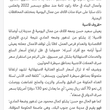
وأعمال البناء في حالة ركود تامة منذ مطلع ديسمبر 2022 وانعكس
ذلك سلبًا على حياة مئات الآلاف من عمال اليومية بمختلف المحافظات
اليمنية.
•
ظروف
قاسية
يعيش سعيد حسن ومعه الآلاف من عمال اليومية في مدينة إب أوضاعًا
قاسية؛ إذ يشكو من تدهور وضعه المادي نتيجة تردي الأوضاع
الاقتصادية وانعدام فرص العمل، لافتًا بأن توقف الأعمال جعلته يعيش
أسوأ أيامه مع أفراد أسرته؛ خصوصًا في ظل ارتفاع أسعار السلع
والخدمات الاستهلاكية بشكل غير مسبوق، على الرغم من استقرار سعر
صرف العملات الأجنبية بمناطق سيطرة الحوثيين.
ويضيف أنه لا تزال أسعار السلع الغذائية الاستهلاكية تشهد ارتفاعًا
ملحوظًا بمناطق سيطرة الحوثيين، ويستطرد: “تكلفة الحد الأدنى لسلة
الغذاء المكونة من الدقيق والسكر والزيت والملح تضاعفت ووصلت
إلى نحو 70 ألف ريال يمني؛ أي ما يعادل نحو 130 دولارًا أمريكيًا بسعر
صرف الدولار في صنعاء”.
كما هو الحال مع حسن؛ يشكو كمال محمود من تدهور وضعة المادي؛
فهو يقيم في مدينة عدن جنوب البلاد، وهي عاصمة الحكومة المؤقتة،