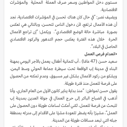
مستوى دخل المواطنين وسعر صرف العملة المحلية والمؤشرات
الاقتصادية.
ويضيف نصر: “في حال كان هناك تحسن في المؤشرات الاقتصادية، نجد
أن هذه الأعمال ترتفع، لأن دخول الناس تتحسن، وبالتالي هي تعكس
بصورة مباشرة حالة الوضع الاقتصادي”. ويكمل: “إن تراجع الأعمال
الحرة خلال هذه الفترة يعكس حجم التدهور والركود الاقتصادي
الحاصل في البلاد”.
•
انعدام
فرص
العمل
سعيد حسن ( 47 عامًا) ، أب لثمانية أطفال، يعمل بالأجر اليومي بمهنة
البناء في مدينة إب الواقعة تحت سيطرة جماعة الحوثي وسط اليمن،
ويشكو من ركود الأعمال بشكل غير مسبوق، وعدم تمكنه من الحصول
على فرصة للعمل منذ فترة طويلة.
يقول حسن لمواطن: “منذ بداية يناير كانون الأول من العام الجاري، وأنا
أذهب في الصباح الباكر إلى حرج العمال في جولة العدين بمدينة إب
للبحث عن فرصة للعمل، لكني أمكث لساعات طويلة دون الحصول على
العمل”، مشيرًا بأنه يضطر للعودة مشيًا على الأقدام إلى منزله بمنطقة
جبله التي تبعد مسافات طويلة عن المدينة.