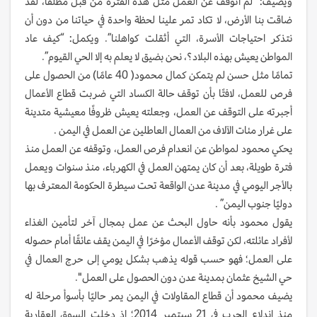
ويضيف: “لم أتوقف عن العمل مثل هذه الفترة من قبل مطلقًا، لقد
ضاقت بنا الأرض، لا تكاد تمر علينا لحظة واحدة في حياتنا من دون أن
نتذكر احتياجات الأسرة، التي أثقلت كواهلنا”. ويكمل: “كيف عاد
المواطن يعيش بهذه البلاد؟، نحن بضيق لا يعلم به إلا الحي القيوم”.
تمامًا مثل حسن لم يتمكن كمال محمود( 40 عامًا) من الحصول على
فرص للعمل، لافتًا بأن توقف حالة الكساد التي ضربت قطاع الأعمال
أجبرته على التوقف عن العمل، وجعلته يعيش ظروفًا معيشية متدينة
على غرار مئات الآلاف من العمال العاطلين عن العمل في اليمن .
يحكي محمود لمواطن عن انعدام فرص العمل، وتوقفه عن العمل منذ
فترة طويلة، بعد أن كان يمتهن العمل في الكهرباء، منذ سنوات ويعمل
بالأجر اليومي في مدينة عدن الواقعة تحت سيطرة الحكومة المعترف بها
دوليًا جنوب اليمن” .
يقول محمود بأنه حاول البحث عن عمل بمجال آخر لتأمين الغذاء
لأفراد عائلته، لكن توقف الأعمال مؤخرًا في اليمن يقف عائقًا أمام حصوله
على العمل؛ فهو حسب قوله يذهب بشكل يومي إلى حرج العمال في
حي الشيخ عثمان بمدينة عدن دون الحصول على العمل".
يضيف محمود أن قطاع المقاولات في اليمن يمر حاليًا بأسوأ مرحلة له
منذ اندلاع الحرب في 21 سبتمبر 2014؛ إذ دخلت السوق العقارية