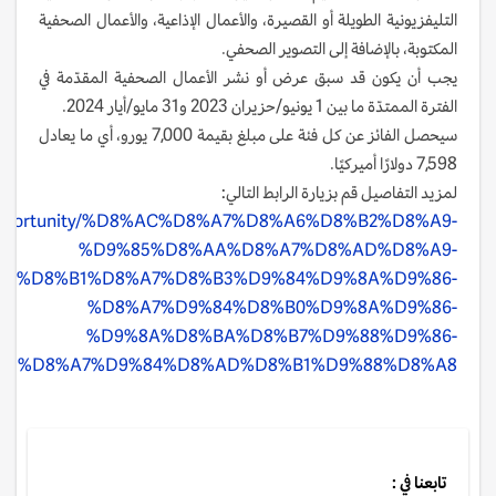
التليفزيونية الطويلة أو القصيرة، والأعمال الإذاعية، والأعمال الصحفية
المكتوبة، بالإضافة إلى التصوير الصحفي.
يجب أن يكون قد سبق عرض أو نشر الأعمال الصحفية المقدّمة في
الفترة الممتدّة ما بين 1 يونيو/حزيران 2023 و31 مايو/أيار 2024.
سيحصل الفائز عن كل فئة على مبلغ بقيمة 7,000 يورو، أي ما يعادل
7,598 دولارًا أميركيًا.
لمزيد التفاصيل قم بزيارة الرابط التالي:
/ar/opportunity/%D8%AC%D8%A7%D8%A6%D8%B2%D8%A9-
%D9%85%D8%AA%D8%A7%D8%AD%D8%A9-
85%D8%B1%D8%A7%D8%B3%D9%84%D9%8A%D9%86-
%D8%A7%D9%84%D8%B0%D9%8A%D9%86-
%D9%8A%D8%BA%D8%B7%D9%88%D9%86-
%D8%A7%D9%84%D8%AD%D8%B1%D9%88%D8%A8
تابعنا في :