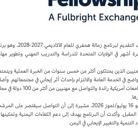
أعلنت سفارة الولايات المتحدة لدى اليمن فتح باب التقديم لبرنامج زمالة همفري للعام
ة أشهر في الولايات المتحدة للدراسة والتدريب المهني وتطوير مها
يمنيين الذين يمتلكون أكثر من خمس سنوات من الخبرة العملية ويتمت
ضح في الخدمة العامة والالتزام بإحداث أثر إيجابي في مجتمعاتهم. وأض
أن المشاركين سيحصلون على فرصة للدراسة في جامعات أمريكية رائدة والتواصل مع مهنيين من 
ها.
وأوضحت السفارة أن آخر موعد لتقديم الطلبات هو 16 يوليو/تموز 2026، مشيرة إلى أن التواصل سيقتصر على ا
مقبل. وأكدت أن البرنامج يهدف إلى دعم الكفاءات اليمنية وتمكينها
لتنمية والتغيير الإيجابي في اليمن.