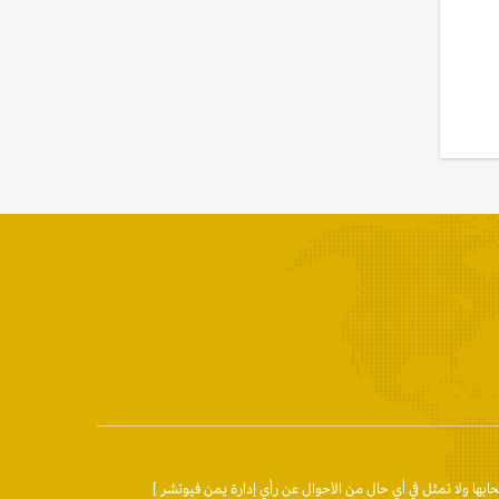
حابها ولا تمثل في أي حال من الأحوال عن رأي إدارة يمن فيوتشر ]