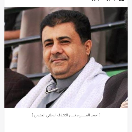
[ احمد العيسي-رئيس الائتلاف الوطني الجنوبي ]