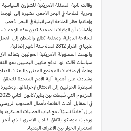
وقالت نائبة الممثلة الأمريكية للشؤون السياسية 
وحرية الملاحة في البحر الأحمر، مشيرة إلى الهجم
وإعلانها حظر الملاحة الإسرائيلية في البحر الأحمر.
وأضافت أن الولايات المتحدة تدين هذه الهجمات، م
للملاحة الدولية، ومعلنة تطلع واشنطن إلى العمل
عليها في القرار 2812 لمدة ستة أشهر إضافية.
واتهمت المسؤولة الأمريكية الحوثيين بتفاقم الأ
وعاملًا في منظمات المجتمع المدني والبعثات الدبل
المزدوج التي ضُبطت بين يناير/كانون الثاني 2025 وأبريل/نيسان 2026 كان مصدرها الصين، وفق بيانات الآلية.
في المقابل، أكدت القائمة بأعمال المندوب الروسي ا
يزال “هادئًا نسبيًا”، مع غياب العمليات العسكرية
ورحبت موسكو باتفاق تبادل الأسرى الذي أُنجز ف
استمرار الحوار بين الأطراف اليمنية.