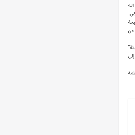
لله
رض.
يجة
 عن
ئة”
إلى
ظمة