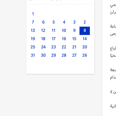
يمي
ران
1
7
6
5
4
3
2
اعة
13
12
11
10
9
8
صوص
19
18
17
16
15
14
25
24
23
22
21
20
باع
شروط عن أكثر من 90 موظفًا أمميًا
31
30
29
28
27
26
الخاضعة
استخدام
 لا
نية