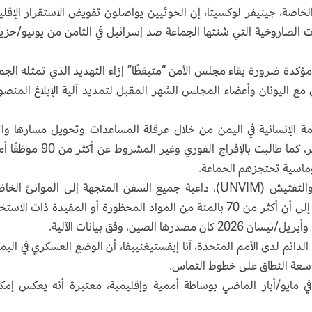
الخاصة، جينيفر لوكسيتا، إن الحوثيين يواصلون تقويض الاستقرار الإقل
ات الصاروخية التي شنتها الجماعة ضد إسرائيل في الثامن من يونيو/حزي
ؤكدة ضرورة بقاء مجلس الأمن “متيقظًا” إزاء التهديد الذي تمثله الجم
 مع اليونان وأعضاء المجلس الشهر المقبل لتمديد آلية الإبلاغ المن
زمة الإنسانية في اليمن من خلال عرقلة المساعدات وتحويل مسارها وات
سياسات قالت إنها تدفع ملايين اليمنيين نحو الفقر، كما طالبت بالإفراج الفوري وغير الم
وماسية تحتجزهم الجماعة.
وشددت على أهمية آلية الأمم المتحدة للتحقق والتفتيش (UNVIM)، داعية جميع السفن المتجهة إلى الموانئ 
لسيطرة الحوثيين إلى الامتثال لإجراءاتها، ومشيرة إلى أن أكثر من 70 بالمئة من المواد المحظورة أو المقيدة ذات ال
لدائم لدى الأمم المتحدة، آنا إيفستيغنييفا، أن الوضع العسكري في اليمن
 واسعة النطاق على خطوط التماس.
ي مايو/أيار الماضي بوساطة أممية وإقليمية، معتبرة أنه يعكس إمكا