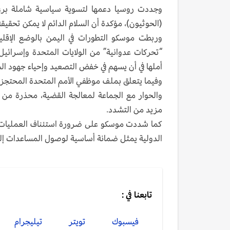
وجددت روسيا دعمها لتسوية سياسية شاملة برعاية
(الحوثيون)، مؤكدة أن السلام الدائم لا يمكن تحقيقه
وربطت موسكو التطورات في اليمن بالوضع الإقلي
“تحركات عدوانية” من الولايات المتحدة وإسرائي
أملها في أن يسهم في خفض التصعيد وإحياء جهود السل
وفيما يتعلق بملف موظفي الأمم المتحدة المحتجزين
والحوار مع الجماعة لمعالجة القضية، محذرة من أ
مزيد من التشدد.
كما شددت موسكو على ضرورة استئناف العمليات ال
الدولية يمثل ضمانة أساسية لوصول المساعدات إلى
تابعنا في :
فيسبوك
تويتر
تيليجرام