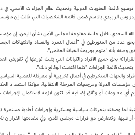
وسيع قائمة العقوبات الدولية وتحديث نظام الجزاءات الأممي، في د
يدروس الزبيدي بالاسم ضمن قائمة الشخصيات التي قالت إن مؤسس
د الله السعدي، خلال جلسة مفتوحة لمجلس الأمن بشأن اليمن، إن مؤس
 بحق عدد من المتورطين في "أعمال التمرد والفساد والانتهاكات الجس
ي وصفه بأنه "متهم بجريمة الخيانة العظمى".
راراته بحق جميع الأفراد والكيانات التي يثبت تورطها في تقويض العم
ا بتحديث قائمة الجزاءات "كلما اقتضت الوقائع ذلك".
راد والجهات المنخرطين في أعمال تخريبية أو معرقلة للعملية السياسية
مؤسسات الدولة ومرجعيات المرحلة الانتقالية، مؤكدًا استعداد الحك
م أي معلومات أو وثائق إضافية قد تكون لازمة لاستكمال الإجراءات 
نية لما وصفته بتحركات سياسية وعسكرية وإجراءات أحادية مستمرة ت
جهود التهدئة ووحدة اليمن وسيادة البلا
 إلى "ذراع عسكرية مرتبطة بالحرس الثوري الإيراني"، معتبرًا أن الأ