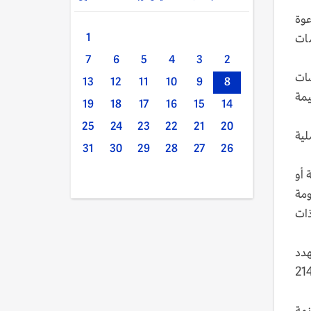
عوة
ات
1
7
6
5
4
3
2
سات
13
12
11
10
9
8
يمة
19
18
17
16
15
14
25
24
23
22
21
20
لية
31
30
29
28
27
26
 أو
ومة
ذات
هدد
د وسلامة أراضيها، وتتعارض مع قرارات مجلس الأمن، وفي مقدمتها القراران 2140
زمة