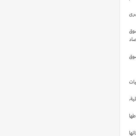
برى
ا أن سوق
صاد
سوق
يات
ية،
ار دولار من نشاطها
ئها