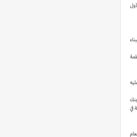
ن الأول
ناء
وأنظمة
كان سيصبح عليه
بنك
من الناتج المحلي في 2025 و71 في المئة في
لمئة مع نهاية العام