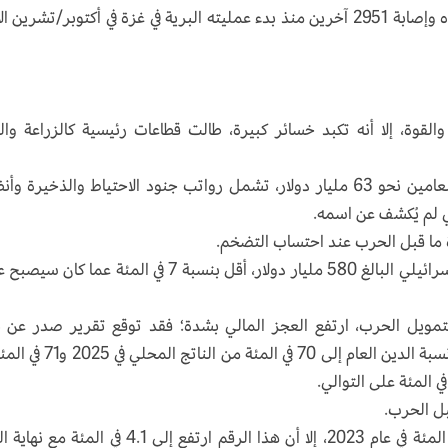
الجيش الإسرائيلي أعلن أيضاً مقتل 466 من جنوده وإصابة 2951 آخرين منذ بدء عمليته البرية في غزة في أكتوبر/تشري
والقوة، إلا أنه تكبد خسائر كبيرة، طالت قطاعات رئيسية كالزراعة والب
وقد بلغت التكلفة العسكرية للحرب التي امتدت لعامين نحو 63 مليار دولار، تشمل رواتب جنود الاحتياط والذخيرة 
 لم يُكشف عن اسمه.
ة ما قبل الحرب عند احتساب التضخم.
وتشير تقديرات بلومبرغ، إلى أن حجم الاقتصاد الإسرائيلي البالغ 580 مليار دولار، أقل بنسبة 7 في المئة عما 
لتمويل الحرب، ارتفع العجز المالي بشدة؛ فقد توقع تقرير صدر عن 
إسرائيل المركزي في يوليو/تموز الماضي أن تصل نسبة الدين العام إلى 70 في المئة 
بل الحرب.
إذ كانت الحكومة الإسرائيلية تتوقع عجزا بـ 0.9 في المئة في عام 2023، إلا أن هذا الرقم ارتفع إلى 4.1 في ا