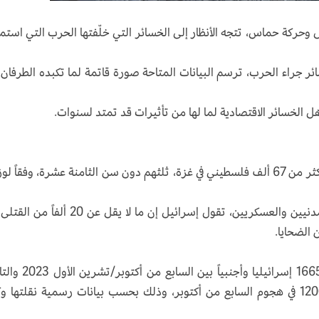
ل وحركة حماس، تتجه الأنظار إلى الخسائر التي خلّفتها الحرب التي است
ر جراء الحرب، ترسم البيانات المتاحة صورة قاتمة لما تكبده الطرفان
هل الخسائر الاقتصادية لما لها من تأثيرات قد تمتد لسنوات.
فمنذ السابع من أكتوبر/تشرين الأول 2023، قُتل أكثر من 67 ألف فلسطيني في غزة، ثلثهم دون سن الثامنة عشرة، وفقاً 
وبينما لا تميز إحصاءات الوزارة بين القتلى من المدنيين والعسكريين، تقول إسرائيل إن ما لا يقل عن
أما في الجانب الإسرائيلي، فقد قُتل ما لا يقل عن 1665 إسرائيليا وأجن
والعشرين من سبتمبر/أيلول 2025، من بينهم 1200 في هجوم السابع من أكتوبر، وذلك بحسب بيانات رسمية نقلتها 