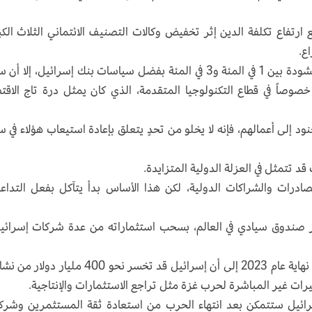
 ارتفاع تكلفة الدين إثر تخفيض وكالات التصنيف الائتماني الثلاث الك
وعلى الرغم من أن التضخم عاد إلى المعدلات المنشودة بين 1 في المئة و3 في المئة بفضل سياسات بنك إسرائيل، إل
خصوصاً في قطاع التكنولوجيا المتقدمة، الذي كان يمثل درة تاج الاقت
نود إلى أعمالهم، فإنه لا يخلو من تحدٍ يتعلق بإعادة استيعاب هؤلاء في 
قد تتمثل في العزلة الدولية المتزايدة.
صادرات والشراكات الدولية، لكن هذا الأساس بدأ يتآكل بفعل التداع
بر صندوق سيادي في العالم، بسحب استثماراته من عدة شركات إسرائيل
وتشير دراسة صادرة عن مؤسسة «راند» الأمريكية نهاية عام 2023 إلى أن إسرائيل قد تخسر نحو 400 ملي
رات غير المباشرة لحرب غزة مثل تراجع الاستثمارات والإنتاجية.
رائيل ستتمكن بعد انتهاء الحرب من استعادة ثقة المستثمرين وشركا