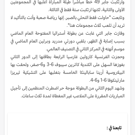
وارتكبت جابر 49 خطا مباشرا طيلة المباراة أغلبها في المجموعتين
الأولى والثانية، لكنها ارتكبت ستة فقط في الثالثة.
وتابعت "حاولت فقط التحلي بالصبر. إنها رياضة صعبة وأنت بالتأكيد لا
تريد أن تلعب ثلاث مجموعات هنا".
وفازت جابر التي غابت عن بطولة أستراليا المفتوحة العام الماضي
بسبب إصابة في الظهر، بلقبي دورتي مدريد وبرلين العام الماضي في
موسم أنهته في المركز الثاني في التصنيف العالمي.
وحجزت الفرنسية كارولين غارسيا الرابعة بطاقتها إلى الدور الثاني
بفوزها السهل على الكندية كاترين سيبوف 6-3 و6-صفر، ولحقت بها
البيلاروسية أرينا سابالينكا الخامسة بتغلبها على التشيكية تيريزا
مارتينكوفا 6-1 و6-4.
وشهد اليوم الثاني من البطولة موجة حر اضطرت المنظمين إلى تأجيل
المباريات المقررة على الملاعب غير المغطاة لمدة ثلاث ساعات.
تابعنا في :