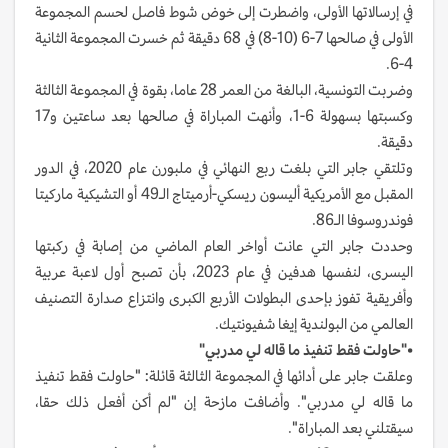
في إرسالاتها الأولى، واضطرت إلى خوض شوط فاصل لحسم المجموعة
الأولى في صالحها 7-6 (10-8) في 68 دقيقة ثم خسرت المجموعة الثانية
4-6.
وضربت التونسية، البالغة من العمر 28 عاما، بقوة في المجموعة الثالثة
وكسبتها بسهولة 6-1، وأنهت المباراة في صالحها بعد ساعتين و17
دقيقة.
وتلتقي جابر التي بلغت ربع النهائي في ملبورن عام 2020، في الدور
المقبل مع الأمريكية أليسون ريسكي-أرميتاج الـ49 أو التشيكية ماركيتا
فوندروسوفا الـ86.
وحددت جابر التي عانت أواخر العام الماضي من إصابة في ركبتها
اليسرى، لنفسها هدفين في عام 2023، بأن تصبح أول لاعبة عربية
وأفريقية تفوز بإحدى البطولات الأربع الكبرى وانتزاع صدارة التصنيف
العالمي من البولندية إيغا شفيونتيك.
•
"حاولت فقط تنفيذ ما قاله لي مدربي"
وعلقت جابر على أدائها في المجموعة الثالثة قائلة: "حاولت فقط تنفيذ
ما قاله لي مدربي". وأضافت مازحة إن "لم أكن أفعل ذلك حقا،
سيقتلني بعد المباراة".