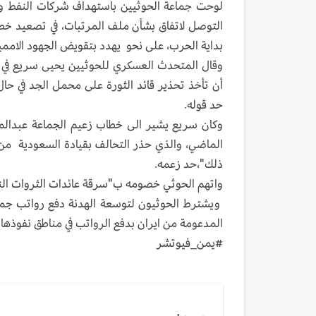
لوحت جماعة الحوثيين باستهداف شركات النفط والت
التوصل لاتفاق بشأن ملف المرتبات، في تصعيد خطا
بداية الحرب، على نحو يهدد بتقويض الجهود الاممية
وقال المتحدث العسكري للحوثيين يحيى سريع في من
أن تأخذ تحذير قائد الثورة على محمل الجد في حال 
حد قوله.
وكان سريع يشير الى خطاب زعيم الجماعة عبدالم
الماضي، والذي حذر التحالف بقيادة السعودية من 
ذلك"،حد زعمه.
واتهم الحوثي خصومه ب"سرقة عائدات الثروات النفط
ويشترط الحوثيون لتوسعة الهدنة دفع رواتب جميع 
المدعومة من ايران بدفع الرواتب في مناطق نفوذها 
#يمن_فيوتشر