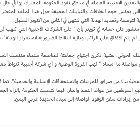
عدين الاجنبية العاملة في مناطق نفوذ الحكومة المعترف بها في حال 
بي يعكس حجم الخلافات والتباينات العميقة حول هذا الملف المتعثر 
 لتوسعة وتمديد الهدنة التي تنتهي في الثاني من اكتوبر المقبل.
شور على حسابه في تويتر بأن " على الشركات الأجنبية التي تنهب ثرو
لم يتم الاتفاق على الراتب وبقية النقاط الضرورية لاستمرار الهدنة"، 
لك الحوثي، عشية ذكرى اجتياج جماعتة للعاصمة صنعاء منتصف الاس
مواصلة ما اسماه " نهب الثروة الوطنية و أي شركة أجنبية تتواطأ معه
ية بدلا من صرفها للمرتبات والاستحقاقات الإنسانية والخدمية"، كما ق
الموظفين من عوائد النفط والغاز، فيما تتمسك الحكومة بالزام الجم
من إيرادات سفن الوقود الواصلة إلى ميناء الحديدة غربي اليمن.