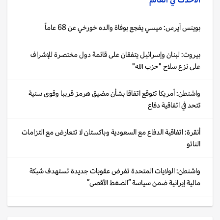
بوينس آيرس: ميسي يفجع بوفاة والده خورخي عن 68 عاماً
بيروت: لبنان وإسرائيل يتفقان على قائمة دول مختصرة للإشراف
على نزع سلاح "حزب الله"
واشنطن: أمريكا تتوقع اتفاقا بشأن مضيق هرمز قريبا وقوى سنية
تتحد في اتفاقية دفاع
أنقرة: اتفاقية الدفاع مع السعودية وباكستان لا تتعارض مع التزامات
الناتو
واشنطن: الولايات المتحدة تفرض عقوبات جديدة تستهدف شبكة
مالية إيرانية ضمن سياسة “الضغط الأقصى”