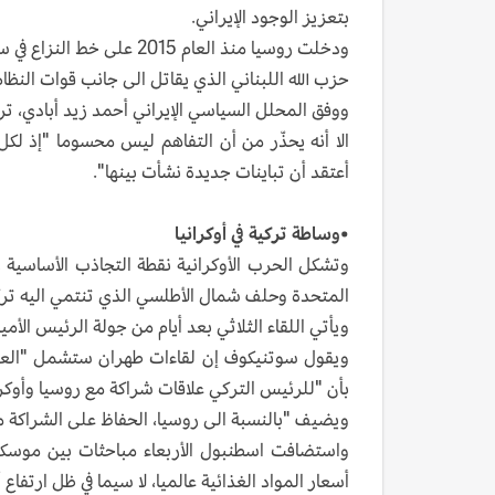
بتعزيز الوجود الإيراني.
ودخلت روسيا منذ العام 015
حزب الله اللبناني الذي يقاتل الى جانب قوات النظام
ووفق المحلل السياسي الإيراني أحمد زيد أبادي، تريد
الا أنه يحذّر من أن التفاهم ليس محسوما "إذ لكل
أعتقد أن تباينات جديدة نشأت بينها".
•وساطة تركية في أوكرانيا
وتشكل الحرب الأوكرانية نقطة التجاذب الأساسية 
المتحدة وحلف شمال الأطلسي الذي تنتمي اليه تركي
ويأتي اللقاء الثلاثي بعد أيام من جولة الرئيس الأم
ويقول سوتنيكوف إن لقاءات طهران ستشمل "العملية
بأن "للرئيس التركي علاقات شراكة مع روسيا وأوكران
ويضيف "بالنسبة الى روسيا، الحفاظ على الشراكة م
واستضافت اسطنبول الأربعاء مباحثات بين موسكو
أسعار المواد الغذائية عالميا، لا سيما في ظل ارتف