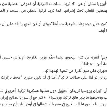
-أوروبا سنان أولغن، "لا تريد السلطات التركية أن تخوض العملية من 
هدفتين تقعان تحت إشرافها، كما تريد تركيا التمكن من استخدام الم
 "من خلال مجموعات شيعية مسلّحة"، وفق أولغن الذي يشدّد على أن 
أيضا.
م" أنقرة عن شنّ الهجوم، بينما حذّر وزير الخارجية الإيراني حسين أ
عة أمن المنطقة".
ران على منع أنقرة من تنفيذ تهديداتها.
 لن توافقا على مطالب تركيا"، آملا في ألا تكون سوريا "محط بازارات 
أن "إيران وروسيا تريدان الحؤول دون عملية عسكرية تركية أخرى في ش
حيطها ما يثير قلق تركيا، وروسيا (...) تتراجع في سوريا لصالح إيران"
 روسيا حضورها العسكري في سوريا لانشغالها في أوكرانيا، وأن يعوّض 