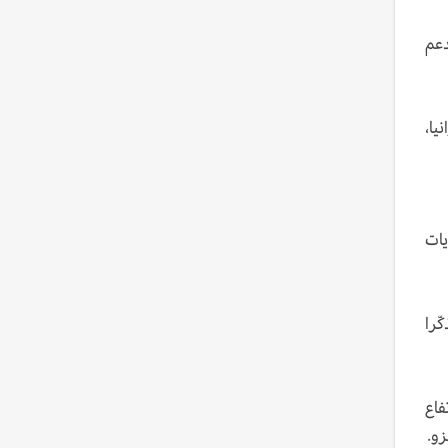
تدعم
يا،
يات
ّرا
فاع
زو.