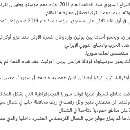
ولعبت كل من روسيا وإيران وتركيا دورا نافذا في النزاع السوري منذ اندلاعه العام 2011. وقاد دعم موسكو وط
واته، بينما دعمت تركيا فصائل معارضة للنظام.
ويستضيف إبراهيم رئيسي نظيريه الروسي والتركي في أول لقاء ثلاثي على مستوى الرؤساء منذ عام
ران، ويجمع أحدها بين بوتين وإردوغان للمرة الأولى منذ غزو أوكرانيا
ذه الحرب والاتفاق النووي الإيراني.
أنها ستخصص لملف سوريا.
لاديمير سوتنيكوف لوكالة فرانس برس "توقيت عقد هذه القمة لم يُح
وكرانيا، تريد تركيا أيضا أن تشنّ +عملية خاصة+ في سوريا"، معتبرا 
ضد مناطق تسيطر عليها قوات سوريا الديموقراطية التي يشكل المقات
ة وتمتد الى منطقتي منبج وتل رفعت في ريف محافظة حلب في شمال سور
، ما قد يعزّز موقع حزب العمال الكردستاني المتمرد داخلها والذي تص