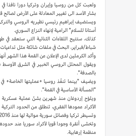
بشار الأسد الى تغيير المعادلة على الأرض لصالح ق
أستانا للسلام" الرامية لإنهاء النزاع السوري.
كذلك، ستتيح اللقاءات الثنائية التي ستعقد في طه
شباط/فبراير، البحث في ملفات شائكة مثل تداعيات ه
وأكد الكرملين لدى الإعلان عن القمة هذا الشهر 
ويقول المحلل الروسي الخبير في الشرق الأوسط ف
بالصدفة".
ويضيف "بينما تنفّذ روسيا +عمليتها الخاصة+ في أ
"المسألة الأساسية في القمة".
ويلوّح إردوغان منذ شهرين بشنّ عملية عسكرية 
الأكراد عمودها الفقري، تنطلق من الحدود التركي
وتسيطر تركيا وفصائل سورية موالية لها منذ 2016 على مناطق حدودية متاخمة في الشمال.
وتخشى أنقرة وجودا قويا لأكراد سوريا عند حدودها
منظمة إرهابية.