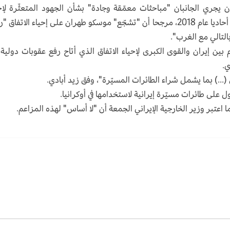
أن يجري الجانبان "مباحثات معمّقة وجادة" بشأن الجهود المتعثّرة لإح
الاتفاق النووي الذي انسحبت منه الولايات المتحدة أحاديا عام 2018، مرجحا أن "تشجّع" موسكو طهران على إحياء الاتفا
التالي مع الغرب".
ين إيران والقوى الكبرى لإحياء الاتفاق الذي أتاح رفع عقوبات دولية
ي.
...) بما يشمل شراء الطائرات المسيّرة"، وفق زيد أبادي.
لى طائرات مسيّرة إيرانية لاستخدامها في أوكرانيا.
عتبر وزير الخارجية الإيراني الجمعة أن "لا أساس" لهذه المزاعم.