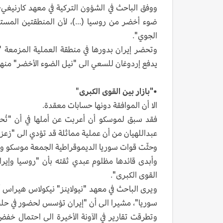
ووفق الباحث في الشؤون التركية في معهد كارنيغي
ضوء أخضر من روسيا (...)، لأن المنطقتين المست
الجوي".
وتحضر إيران بدورها في منطقة العملية المزمعة
يدفع إردوغان للسعي الى "نيل الضوء الأخضر" منها 
•"بازار بين القوى الكبرى
"
الا أن الموافقة دونها حسابات معقدة.
فقد سبق لموسكو أن أعربت عن أملها في أن "تُحجِ
عبداللهيان من أن عملية مماثلة قد تؤدي الى "زعز
وحثّت قوات سوريا الديموقراطية الجمعة موسكو وطه
وأبدى قائدها مظلوم عبدي ثقته بأن "روسيا وإيران
القوى الكبرى".
ويرى الباحث في معهد "نيولاينز" نيكولاس هيراس 
سوريا"، مشيرا الى أن "إيران تؤسس لحضور في حلب وم
وتطرقت تقارير في الآونة الأخيرة الى احتمال خفض