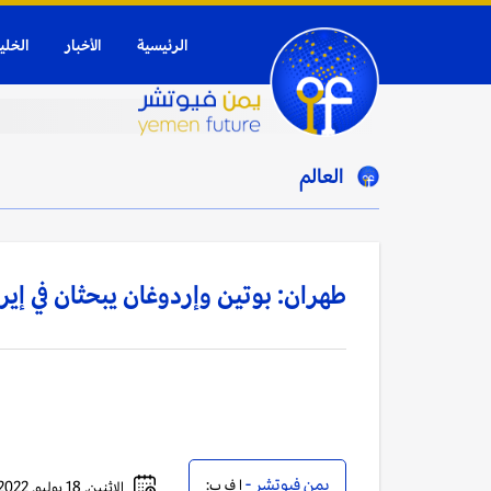
الرئيسية
الأخبار
الخلي
العالم
طهران: بوتين وإردوغان يبحثان في إيرا
يمن فيوتشر -
ا ف ب:
الإثنين, 18 يوليو, 2022 - 11:43 صباحاً