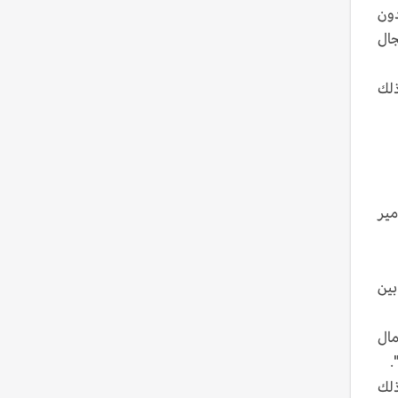
دون
جال
ذلك
مير
بين
مال
.
ذلك