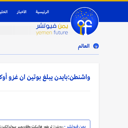
الرئيسية
الأخبار
الخلي
العالم
واشنطن:بايدن يبلغ بوتين ان غزو أو
يمن فيوتشر -
رويترز: تريفور هانيكت وفلاديمير سولداتكين: