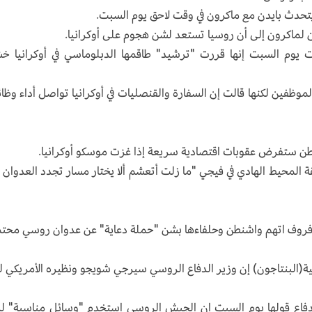
يتحدث بايدن مع ماكرون في وقت لاحق يوم السبت.
ن لماكرون إلى أن روسيا تستعد لشن هجوم على أوكرانيا.
لت يوم السبت إنها قررت "ترشيد" طاقمها الدبلوماسي في أوكرانيا خ
ظفين لكنها قالت إن السفارة والقنصليات في أوكرانيا تواصل أداء وظائ
شنطن ستفرض عقوبات اقتصادية سريعة إذا غزت موسكو أوكرانيا.
 المحيط الهادي في فيجي "ما زلت أتعشم ألا يختار مسار تجدد العدوان 
لافروف اتهم واشنطن وحلفاءها بشن "حملة دعاية" عن عدوان روسي محت
يكية(البنتاجون) إن وزير الدفاع الروسي سيرجي شويجو ونظيره الأمريكي ل
الدفاع قولها يوم السبت إن الجيش الروسي استخدم "وسائل مناسبة" ل