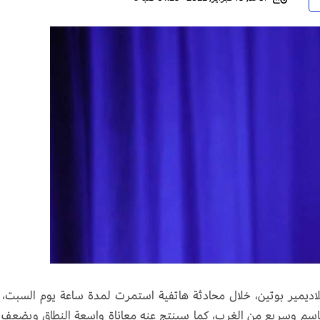
لاديمير بوتين، خلال محادثة هاتفية استمرت لمدة ساعة يوم السبت، 
 حاسم وسريع من الغرب، كما سينتج عنه معاناة واسعة النطاق ويضعف