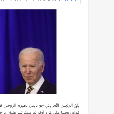
أبلغ الرئيس الأمريكي جو بايدن نظيره الروسي ف
إقدام روسيا على غزو أوكرانيا سيترتب عليه رد