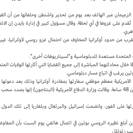
الزعيمان عبر الهاتف بعد يوم من تحذير واشنطن وحلفائها من أن الق
ُقدم على غزوها في أي لحظة. وقال مسؤول كبير في إدارة بايدن إن الات
هري.
القرب من حدود أوكرانيا المخاوف من احتمال غزو روسي لأوكرانيا، غير
يات المتحدة مستعدة للدبلوماسية و"لسيناريوهات أخرى".
 خلال محادثتهما المباشرة إلى جميع القضايا التي أثارتها الولايات المت
بوتين يرغب في اتباع مسار دبلوماسي.
الأمريكية معظم موظفي سفارتها بمغادرة أوكرانيا وذلك بعد دعوتها 
الجمعة للرعايا الأمريكيين لمغادرة أوكرانيا في غضون 48 ساعة. وقالت وزارة الدفاع الأمريكية (البنتاجون) إنها بصدد س
ها على الفور، وانضمت إسرائيل والبرتغال وبلغاريا إلى تلك الدول 
ن أبلغ نظيره الروسي بوتين في اتصال هاتفي يوم السبت بأن المفاو