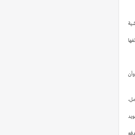
شية
فها
وأن
مل،
ويد
دفع