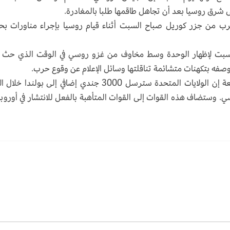
صى شرق روسيا بعد أن تجاهل طاقمها طلبا بالمغادرة.
قرب من جزر كوريل صباح السبت أثناء قيام روسيا بإجراء مناورات بح
السبت لإظهار الوحدة وسط مخاوف من غزو روسي في الوقت الذي حث 
صفه بتكهنات متشائمة تناقلتها وسائل الإعلام عن وقوع حرب.
وقال أربعة مسؤولين أمريكيين لرويترز يوم الجمعة إن الولايات المتحدة سترسل 3000 جندي إضافي إلى بولندا 
 وستضاف هذه القوات إلى القوات المتأهبة بالفعل للانتشار في أوروبا 