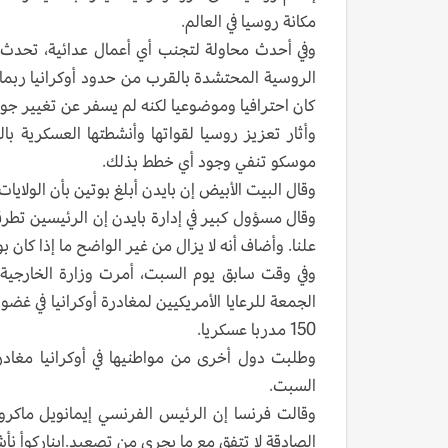
مكانة روسيا في العالم.
وفي أحدث محاولة لتجنب أي أعمال عدائية، تحدث 
الروسية المحتشدة بالقرب من حدود أوكرانيا ربما ت
كان احترافيا وموضوعيا لكنه لم يسفر عن تغيير جو
وأثار تعزيز روسيا لقواتها وأنشطتها العسكرية ب
موسكو تنفي وجود أي خطط بذلك.
وقال البيت الأبيض إن بايدن أبلغ بوتين بأن الولا
وقال مسؤول كبير في إدارة بايدن إن الرئيسين تطرقا
علنا. وأضاف أنه لا يزال من غير الواضح ما إذا كان 
وفي وقت سابق يوم السبت، أمرت وزارة الخارجية 
150 مدربا عسكريا.
وطلبت دول أخرى من مواطنيها في أوكرانيا مغادرت
السبت.
وقالت فرنسا إن الرئيس الفرنسي إيمانويل ماكرو
الصادقة لا تتفق مع ما يجري من تصعيد‭‭ ‬للتوتر بشأن أوكرانيا.