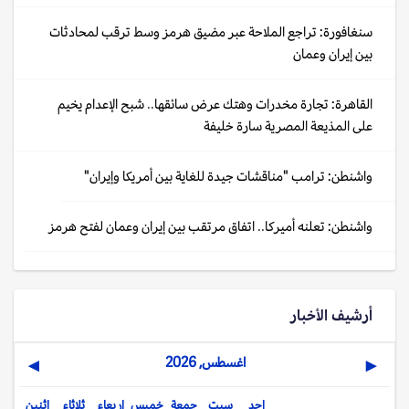
سنغافورة: تراجع الملاحة عبر مضيق هرمز وسط ترقب لمحادثات
بين إيران وعمان
القاهرة: تجارة مخدرات وهتك عرض سائقها.. شبح الإعدام يخيم
على المذيعة المصرية سارة خليفة
واشنطن: ترامب "مناقشات جيدة للغاية بين أمريكا وإيران"
واشنطن: تعلنه أميركا.. اتفاق مرتقب بين إيران وعمان لفتح هرمز
أرشيف الأخبار
اغسطس, 2026
▶
◀
احد
سبت
جمعة
خميس
اربعاء
ثلاثاء
اثنين