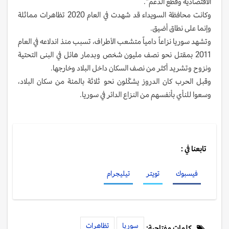
الاقتصادية وقطع الدعم".
وكانت محافظة السويداء قد شهدت في العام 2020 تظاهرات مماثلة
وإنما على نطاق أضيق.
وتشهد سوريا نزاعاً دامياً متشعب الأطراف، تسبب منذ اندلاعه في العام
2011 بمقتل نحو نصف مليون شخص وبدمار هائل في البنى التحتية
ونزوح وتشريد أكثر من نصف السكان داخل البلاد وخارجها.
وقبل الحرب كان الدروز يشكّلون نحو ثلاثة بالمئة من سكان البلاد،
وسعوا للنأي بأنفسهم من النزاع الدائر في سوريا.
تابعنا في :
فيسبوك
تويتر
تيليجرام
سوريا
تظاهرات
كلمات مفتاحية: