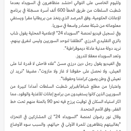
ولليوم الخامس على التوالي احتشد متظاهرون في السويداء بعدما
شطبت السلطات من طريق الخطأ 600 ألف أسرة مسجّلة في برنامج
للإعانات الحكومية، وفق المرصد الذي يتخذ من بريطانيا مقرا ويستقي
معلوماته من شبكة مصادر واسعة في سوريا.
وفي تسجيل فيديو لمنصة "السويداء 24" الإعلامية المحلية يقول شاب
بالزي التقليدي الدرزي "انطلقنا لنوحد السوريين وليس لنفرق بينهم،
نريد دولة مدنية عادلة ديموقراطية".
وتعد السويداء معقلا للدروز.
وفي الفيديو يقول رجل دين درزي مسنّ "غلاء فاحش لا قدرة لنا على
العيش، ولا نحصل على حقوقنا لا غاز ولا مازوت"، مضيفا "نريد ان
نعيش في وطن يصون كرامتنا وحقوقنا".
واعتبارا من مطلع شباط/فبراير شطبت السلطات أعدادا كبيرة من
السوريين الذين كانوا يستفيدون من برامج إعانات للأغذية والوقود، مما
اثار استياء السكان في توقيت يرزح فيه نحو 90 بالمئة منهم تحت خط
الفقر، وفق الأمم المتحدة.
وقال نور رضوان لمنصة "السويداء 24" إن المشاركين في التحرّك
"بغالبيتهم يتظاهرون للمرة الأولى في حياتهم، والسبب سوء الأوضاع