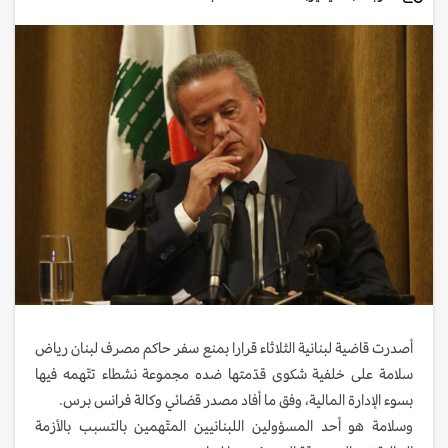
أصدرت قاضية لبنانية الثلاثاء قرارا بمنع سفر حاكم مصرف لبنان رياض
سلامة على خلفية شكوى قدّمتها ضده مجموعة نشطاء تتّهمه فيها
بسوء الإدارة المالية، وفق ما أفاد مصدر قضائي وكالة فرانس برس.
وسلامة هو أحد المسؤولين اللبنانيين المتّهمين بالتسبب بالأزمة