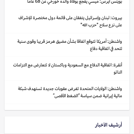
بوينس آيرس: ميسي يفجع بوفاة والده خورخي عن 68 عاماً
بيروت: لبنان وإسرائيل يتفقان على قائمة دول مختصرة للإشراف
على نزع سلاح "حزب الله"
واشنطن: أمريكا تتوقع اتفاقا بشأن مضيق هرمز قريبا وقوى سنية
تتحد في اتفاقية دفاع
أنقرة: اتفاقية الدفاع مع السعودية وباكستان لا تتعارض مع التزامات
الناتو
واشنطن: الولايات المتحدة تفرض عقوبات جديدة تستهدف شبكة
مالية إيرانية ضمن سياسة “الضغط الأقصى”
أرشيف الأخبار