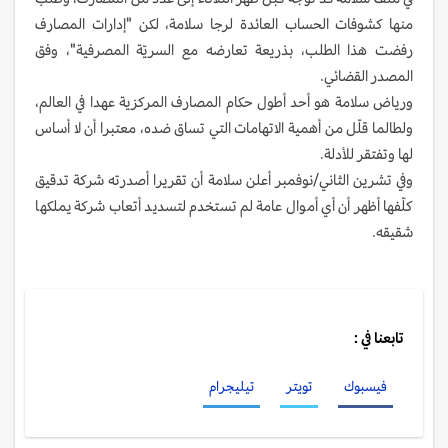
منها كشوفات الحساب العائدة لرجا سلامة، لكن "إدارات المصارف
رفضت هذا الطلب، بذريعة تعارضه مع السريّة المصرفية"، وفق
المصدر القضائي.
ورياض سلامة هو أحد أطول حكام المصارف المركزية عهدا في العالم،
ولطالما قلّل من أهمية الاتهامات التي تساق ضده، معتبرا أن لا أساس
لها وتفتقر للأدلة.
وفي تشرين الثاني/نوفمبر أعلن سلامة أن تقريرا أصدرته شركة تدقيق
كلّفها أظهر أن أي أموال عامة لم تستخدم لتسديد أتعاب شركة يملكها
شقيقه.
تابعنا في :
فيسبوك
تويتر
تيليجرام