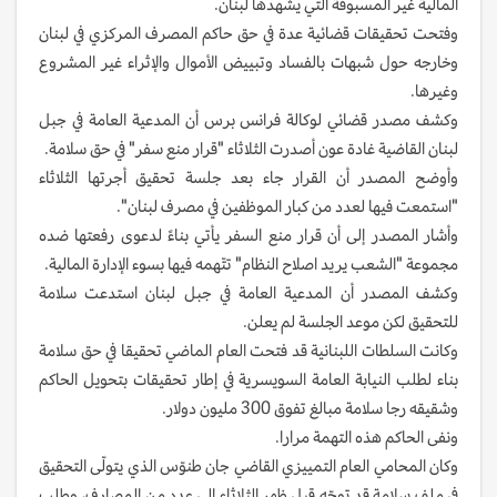
المالية غير المسبوقة التي يشهدها لبنان.
وفتحت تحقيقات قضائية عدة في حق حاكم المصرف المركزي في لبنان
وخارجه حول شبهات بالفساد وتبييض الأموال والإثراء غير المشروع
وغيرها.
وكشف مصدر قضائي لوكالة فرانس برس أن المدعية العامة في جبل
لبنان القاضية غادة عون أصدرت الثلاثاء "قرار منع سفر" في حق سلامة.
وأوضح المصدر أن القرار جاء بعد جلسة تحقيق أجرتها الثلاثاء
"استمعت فيها لعدد من كبار الموظفين في مصرف لبنان".
وأشار المصدر إلى أن قرار منع السفر يأتي بناءً لدعوى رفعتها ضده
مجموعة "الشعب يريد اصلاح النظام" تتّهمه فيها بسوء الإدارة المالية.
وكشف المصدر أن المدعية العامة في جبل لبنان استدعت سلامة
للتحقيق لكن موعد الجلسة لم يعلن.
وكانت السلطات اللبنانية قد فتحت العام الماضي تحقيقا في حق سلامة
بناء لطلب النيابة العامة السويسرية في إطار تحقيقات بتحويل الحاكم
وشقيقه رجا سلامة مبالغ تفوق 300 مليون دولار.
ونفى الحاكم هذه التهمة مرارا.
وكان المحامي العام التمييزي القاضي جان طنوّس الذي يتولّى التحقيق
في ملف سلامة قد توجّه قبل ظهر الثلاثاء إلى عدد من المصارف، وطلب