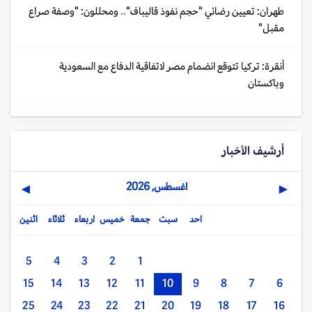
طهران: تعيين رضائي "حجم نفوذ قاليباف".. ومحللون: "وصفة صراع
مقبل"
أنقرة: تركيا تتوقع انضمام مصر لاتفاقية الدفاع مع السعودية
وباكستان
أرشيف الأخبار
اغسطس, 2026
▶
◀
احد
سبت
جمعة
خميس
اربعاء
ثلاثاء
اثنين
5
4
3
2
1
15
14
13
12
11
10
9
8
7
6
25
24
23
22
21
20
19
18
17
16