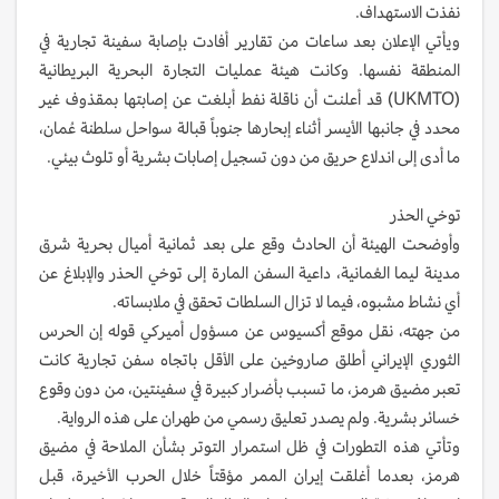
نفذت الاستهداف.
ويأتي الإعلان بعد ساعات من تقارير أفادت بإصابة سفينة تجارية في
المنطقة نفسها. وكانت هيئة عمليات التجارة البحرية البريطانية
(UKMTO) قد أعلنت أن ناقلة نفط أبلغت عن إصابتها بمقذوف غير
محدد في جانبها الأيسر أثناء إبحارها جنوباً قبالة سواحل سلطنة عُمان،
ما أدى إلى اندلاع حريق من دون تسجيل إصابات بشرية أو تلوث بيئي.
توخي الحذر
وأوضحت الهيئة أن الحادث وقع على بعد ثمانية أميال بحرية شرق
مدينة ليما العُمانية، داعية السفن المارة إلى توخي الحذر والإبلاغ عن
أي نشاط مشبوه، فيما لا تزال السلطات تحقق في ملابساته.
من جهته، نقل موقع أكسيوس عن مسؤول أميركي قوله إن الحرس
الثوري الإيراني أطلق صاروخين على الأقل باتجاه سفن تجارية كانت
تعبر مضيق هرمز، ما تسبب بأضرار كبيرة في سفينتين، من دون وقوع
خسائر بشرية. ولم يصدر تعليق رسمي من طهران على هذه الرواية.
وتأتي هذه التطورات في ظل استمرار التوتر بشأن الملاحة في مضيق
هرمز، بعدما أغلقت إيران الممر مؤقتاً خلال الحرب الأخيرة، قبل