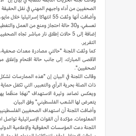
الصحفيين من أداء واجبهم المهني في نقل الحقيقة و
وأضافت أنها وثقت 55 انتهاكا إسرا
تعسفي، و30 حالة احتجاز ومنع من العمل والتغطية.
التقرير.
كما وثقت اللجنة "حالتي مصادرة معدات صحفية، و
الأقصى المبارك، إلى جانب حالة اقتحام وإغلاق 
لصحفيين".
وقالت اللجنة في البيان إن "هذه الممارسات تشكل ا
ذات الصلة بحرية الرأي والتعبير، التي تكفل حماية 
ويعكس تصاعد وتيرة الاستهداف "نهجًا منظّما يهدف
يتعرض لها الشعب الفلسطيني" وفق البيان.
وأضافت اللجنة أن استهداف الصحفيين الفلسطينيين
المعلومات، مؤكدة أن القوات الإسرائيلية تواصل ا
اللجنة دعت المؤسسات الحقوقية والإعلامية الدولية
سلطات الاحتلال لوقف انتهاكاتها المتواصلة بحق ال