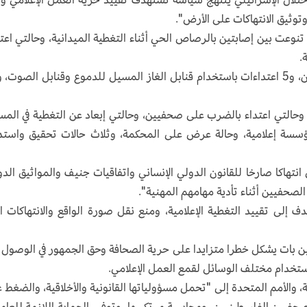
توثيق الانتهاكات على الأرض".
ئيليا خلال مايو، تنوعت بين إصابتين بالرصاص الحي أثناء التغطية الميدانية، وحالتي اع
إضافة إلى 5 حالات إطلاق نار مباشر تجاه الصحفيين، و5 اعتداءات باستخدام قنابل الغاز المسيل للدموع وقنابل الصو
حالتي اعتداء بالضرب على صحفيين، وحالتي إبعاد عن التغطية في الم
مؤسسة إعلامية، وحالة عرض على المحكمة، وثلاث حالات تحقيق واستد
نتهاكا صارخا للقانون الدولي الإنساني واتفاقيات جنيف والمواثيق الدو
الصحفيين أثناء تأدية مهامهم المهنية".
 إلى تقييد التغطية الإعلامية، ومنع نقل صورة الواقع والانتهاكات ا
 بات يشكل خطرا متزايدا على حرية الصحافة وحق الجمهور في الوصول 
ستخدام مختلف الوسائل لقمع العمل الإعلامي.
، والأمم المتحدة إلى "تحمل مسؤولياتها القانونية والأخلاقية، والضغط 
صحفيين الفلسطينيين، ومحاسبة مرتكبيها، وتوفير الحماية اللازمة للعام