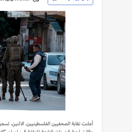
أعلنت نقابة الصحفيين الفلسطينيين، الاثنين، تسجيل 55 انتهاكا إسرائيليا بحق كوادرها خلال مايو/ أيار ال
وقالت لجنة الحريات التابعة للنقابة في بيان إن "