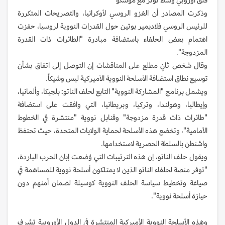
وذكرت المصادر أن الغزو الروسي لأوكرانيا، والتصريحات المتكررة
للرئيس الروسي فلاديمير بوتين حول القدرات النووية لروسيا، حفزت
اهتمام بعض الحلفاء باستضافة مبادرة "الطائرات ذات القدرة
المزدوجة".
وقال شخص ثانٍ مطلع على المناقشات إن التوصل إلى اتفاق بشأن
توسيع نطاق استضافة الأسلحة النووية الأميركية ليس وشيكاً.
ويشمل برنامج "المشاركة النووية" التابع لحلف الناتو: بلجيكا، وألمانيا،
وإيطاليا، وهولندا، وتركيا، وبريطانيا، التي وافقت على استضافة
"طائرات ذات قدرة مزدوجة" وقنابل نووية "منتشرة في الخطوط
الأمامية"، وتخضع هذه الأسلحة لحماية الولايات المتحدة، حيث تحتفظ
واشنطن بالسلطة الحصرية لاستخدامها.
ويقول حلف الناتو، إن هذه الترتيبات التي وُضعت إبان الحرب الباردة،
"توفر منصة لحلفاء الناتو الذين لا يمتلكون أسلحة نووية للمساهمة في
صياغة وتخطيط سياسة الحلف النووية كوسيلة لضمان أمنهم دون
حيازة أسلحة نووية".
وهذه الأسلحة النووية الأميركية المنتشرة في الدول الأوروبية تشرف