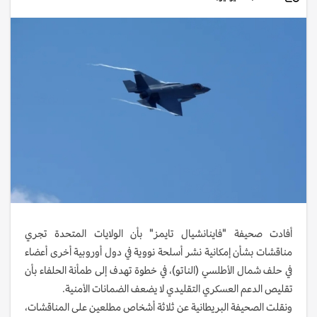
أفادت صحيفة "فاينانشيال تايمز" بأن الولايات المتحدة تجري
مناقشات بشأن إمكانية نشر أسلحة نووية في دول أوروبية أخرى أعضاء
في حلف شمال الأطلسي (الناتو)، في خطوة تهدف إلى طمأنة الحلفاء بأن
تقليص الدعم العسكري التقليدي لا يضعف الضمانات الأمنية.
ونقلت الصحيفة البريطانية عن ثلاثة أشخاص مطلعين على المناقشات،