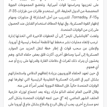
على تخزينها وحراستها قوات أميركية. وتخضع المجموعات الجوية
المخصصة من الدول الحليفة، التي تستخدم طائرات من طرازات F-35،
وF-15، وTornado، للتدريب من أجل المشاركة في مناورات ومهام
لإظهار القوة العسكرية، وفي نهاية المطاف استخدام القنابل عند الحصول
على إذن من الولايات المتحدة.
ولفتت "فاينانشيال تايمز" إلى أن الخطوات الأخيرة التي اتخذتها إدارة
ترمب لإلغاء عمليات نشر مخطط لها لأنظمة أسلحة رئيسية في أوروبا،
والإعلان عن سحب قوات في إطار خطة لنقل المزيد من الموارد
العسكرية إلى آسيا ومناطق أخرى، أثارت قلق بعض حلفاء الناتو. وهم
يخشون أن يترك ذلك ثغرات في دفاعات القارة وقدرتها على ردع أو صد
أي هجوم.
في حين تعهد الحلفاء الأوروبيون بزيادة إنفاقهم الدفاعي واستثماراتهم
بشكل كبير في القدرات العسكرية التقليدية الرئيسية التي توفرها لهم
الولايات المتحدة حالياً، فإن المظلة النووية تُعتبر أمراً لا غنى عنه.
وقال الأمين العام لحلف الناتو مارك روته بعد اجتماع لوزراء خارجية
الحلف، الشهر الماضي، إنه "في حين تتجه الولايات المتحدة بشكل أكبر
نحو مسارح أخرى، يجب أن يظل الردع والدفاع بشكل عام في أوروبا على