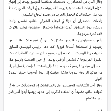
وقال اثنان من المصادر إن الاستعداد لمناقشة التوسع يهدف إلى إظهار
التزام الولايات المتحدة بتوفير مظلة نووية، حتى في الوقت الذي يُضغط
فيه على حلفاء الناتو لتحمل المزيد من عبء الدفاع التقليدي.
وأضاف المصدران أن دولاً في الجناح الشرقي للناتو، تشمل بولندا
وبعض دول البلطيق، أبدت اهتماماً باحتمال استضافة قواعد طائرات
ذات قدرة مزدوجة.
وأعرب مسؤولون بولنديون بشكل خاص، في تصريحات علنية، عن
رغبتهم في استضافة أسلحة نووية. كما دعا الرئيس البولندي السابق
أندريه دودا الولايات المتحدة إلى توسيع نطاق مبادرة "الطائرات ذات
القدرة المزدوجة"، لتشمل أراضي بولندا، في حين انضمت وارسو هذا
العام إلى مبادرة فرنسية جديدة تهدف إلى استكشاف إمكانية نقل أجزاء
من قوتها الرادعة النووية بشكل مؤقت إلى دول أوروبية حليفة للمرة
الأولى.
وقال أحد الأشخاص المطلعين على المناقشات إن المحادثات جارية في
قنوات الناتو، مضيفاً أن الحلفاء الأقرب إلى حدود روسيا أبدوا أكبر قدر
من الاهتمام.
قلق أوروبي وسط توتر مع موسكو