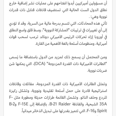
أن مسؤولين أميركيين أبدوا انفتاحهم على عمليات نشر إضافية خارج
نطاق الدول الست الحالية التي تستضيف قاذفات قنابل ذات قدرات
نووية وهي: .
تأتي هذه المحادثات، التي تتسم بدرجة عالية من السرية، وقد لا تؤدي
إلى أي تغييرات في ترتيبات "المشاركة النووية"، وسط قلق واسع النطاق
في أوروبا إزاء تحركات الرئيس الأميركي دونالد ترمب لسحب قوات
أميركية، ومنظومات أسلحة بالغة الأهمية من القارة.
ومن المحتمل أن يسمح ذلك لمزيد من الدول باستضافة ما يُسمى
"الطائرات الأميركية ذات القدرة المزدوجة" (DCA)، التي يمكنها شن
ضربات نووية.
وتمثل الطائرات الأميركية ذات القدرة المزدوجة، مقاتلات وقاذفات
استراتيجية قادرة على حمل أسلحة تقليدية ونووية، وتشكل ركيزة
للردع وحلف الناتو. وتشمل القائمة طرازات حديثة ومطورة مثل F-
35A الشبحية، والقاذفة B-21 Raider، بالإضافة إلى F-15E وB-2
Spirit وF-16، التي تتميز بقدرتها على تبديل الذخائر ميدانياً.