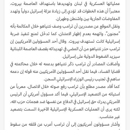
عملياتها العسكرية في لبنان وتهديدها باستهداف العاصمة بيروت،
معتبراً أن هذه الخطوات قد تؤدي إلى زيادة عزلة إسرائيل دولياً وتهدد
المفاوضات الجارية بين واشنطن وطهران.
ونقل الموقع عن مصدرين أن ترامب وصف نتنياهو خلال المكالمة بأنه
“مجنون”، واتهمه بعدم إظهار الامتنان، كما تدخّل لمنع تنفيذ ضربة
إسرائيلية كانت تستهدف بيروت. وقال أحد المسؤولين الأمريكيين إن
ترامب حذر نتنياهو من أن المضي في تهديداته بقصف العاصمة اللبنانية
سيزيد الضغوط الدولية على إسرائيل.
وأضافت المصادر أن ترامب ذكّر نتنياهو بدعمه له خلال محاكمته في
قضايا الفساد، فيما نقل أحد المسؤولين الأمريكيين عنه قوله إن دعمه
ساهم في تجنيب رئيس الوزراء الإسرائيلي السجن.
كما أفاد مصدر مطلع بأن ترامب رفع صوته خلال الاتصال، معرباً عن
استيائه من التصعيد الإسرائيلي، فيما أكد مسؤول أمريكي أن الرئيس
الأمريكي يدرك حق إسرائيل في الدفاع عن نفسها ضد هجمات حزب الله،
لكنه يرى أن العمليات العسكرية الإسرائيلية الأخيرة اتسمت بتصعيد
غير متناسب.
وأشار مسؤولون أمريكيون إلى أن ترامب أعرب عن قلقه من سقوط