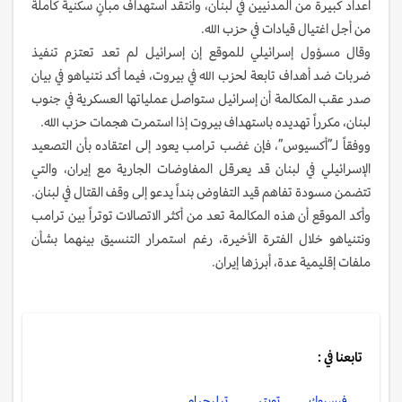
أعداد كبيرة من المدنيين في لبنان، وانتقد استهداف مبانٍ سكنية كاملة
من أجل اغتيال قيادات في حزب الله.
وقال مسؤول إسرائيلي للموقع إن إسرائيل لم تعد تعتزم تنفيذ
ضربات ضد أهداف تابعة لحزب الله في بيروت، فيما أكد نتنياهو في بيان
صدر عقب المكالمة أن إسرائيل ستواصل عملياتها العسكرية في جنوب
لبنان، مكرراً تهديده باستهداف بيروت إذا استمرت هجمات حزب الله.
ووفقاً لـ”أكسيوس”، فإن غضب ترامب يعود إلى اعتقاده بأن التصعيد
الإسرائيلي في لبنان قد يعرقل المفاوضات الجارية مع إيران، والتي
تتضمن مسودة تفاهم قيد التفاوض بنداً يدعو إلى وقف القتال في لبنان.
وأكد الموقع أن هذه المكالمة تعد من أكثر الاتصالات توتراً بين ترامب
ونتنياهو خلال الفترة الأخيرة، رغم استمرار التنسيق بينهما بشأن
ملفات إقليمية عدة، أبرزها إيران.
تابعنا في :
فيسبوك
تويتر
تيليجرام