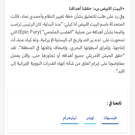
•البيت الأبيض يرد: حققنا أهدافنا
وفي رد على طلب للتعليق بشأن خطة تغيير النظام وأحمدي نجاد، قالت
المتحدثة باسم البيت الأبيض آنا كيلي: "منذ البداية، كان الرئيس ترامب
واضحا بشأن أهدافه من عملية "الغضب الملحمي" (Epic Fury) التي
تمحورت على تدمير الصواريخ الباليستية الإيرانية، وتفكيك منشآت
إنتاجها، وإغراق أسطولها البحري، وإضعاف وكلائها في المنطقة"، لقد
"حقق الجيش الأمريكي جميع أهدافه أو تجاوزها حتى، والآن يعمل
مفاوضونا على إبرام اتفاق من شأنه إنهاء القدرات النووية الإيرانية إلى
الأبد".
تابعنا في :
فيسبوك
تويتر
تيليجرام