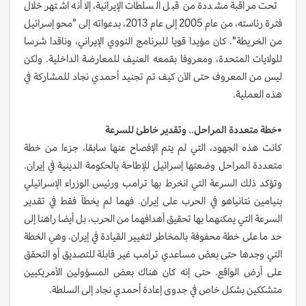
تحت مراقبة مشددة من قبل السلطات الإيرانية، إلا أنه اشتهر خلال
فترة رئاسته، من عام 2005 إلى عام 2013، بدعواته إلى "محو إسرائيل
من الخريطة". كان مؤيدا قويا للبرنامج النووي الإيراني، وناقدا شرسا
للولايات المتحدة، ومعروفا بقمعه العنيف للمعارضة الداخلية. ولكن
ليس من المعروف حتى الآن كيف تم تجنيد أحمدي نجاد للمشاركة في
هذه العملية.
•خطة متعددة المراحل.. وتقدير خاطئ للسرعة
كانت هذه الجهود، التي لم يتم الإفصاح عنها سابقا، جزءا من خطة
متعددة المراحل وضعتها إسرائيل للإطاحة بالحكومة الدينية في إيران.
وتؤكد ذلك السرعة التي انخرط بها ترامب ورئيس الوزراء الإسرائيلي
بنيامين نتانياهو في الحرب على إيران. فهما لم يخطآ فقط في تقدير
السرعة التي يمكنهما بها تحقيق أهدافهما من الحرب، بل أيضا راهنا إلى
حد ما على خطة محفوفة بالمخاطر لتغيير القيادة في إيران. وهي الخطة
التي وجدها حتى بعض مساعدي ترامب غير قابلة للتصديق أو التحقق
على أرض الواقع. حتى إنه كان هناك بعض المسؤولين الأمريكيين
متشككين بشكل خاص في جدوى إعادة أحمدي نجاد إلى السلطة.