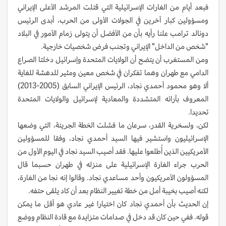
فبعد أيام من الغارات الإسرائيلية التي قتلت المرشد الأعلى الإيراني
ومسؤولين كبار آخرين في الجولات الأولى من الحرب، أبدى الرئيس
دونالد ترامب علنا رأيه بأن من الأفضل أن يتولى زمام الأمور في البلاد
"شخص من الداخل" الإيراني وتجنب فرض شخصيات خارجية.
ومن المستغرب أن يتضح أن الولايات المتحدة وإسرائيل دخلتا الصراع
الدامي مع طهران وهما تفكران في شخص معين ومثير للدهشة للغاية
ألا وهو محمود أحمدي نجاد، الرئيس الإيراني السابق (2005-2013)
المعروف بآرائه المتشددة والمعادية لإسرائيل والولايات المتحدة
تحديدا.
لكن، ولسخرية القدر، سرعان ما فشلت الخطة الجريئة، التي وضعها
الإسرائيليون واستشير فيها السيد أحمدي نجاد، وفقا للمسؤولين
الأمريكيين الذين أُطلعوا عليها. فقد أصيب السيد نجاد في اليوم الأول من
الحرب جراء الغارة الإسرائيلية على منزله في طهران حسبما قال
المسؤولون الأمريكيون وأحد مساعدي نجاد. وقالوا إنه نجا من الغارة،
لكنه أصيب بخيبة أمل من خطة تغيير النظام بعد أن كاد يلقى حتفه.
إن الحديث بأن أحمدي نجاد كان اختيارا غير عادي هو أقل ما يمكن
قوله. ففي حين كان قد دخل في صدامات متزايدة مع قادة النظام ووضع