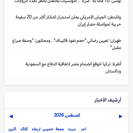
تونس: 70 عاما بلا "ضرة".. التونسيات يحتفلن بحظر تعدد الزوجات
واشنطن: الجيش الأمريكي يعلن استمرار انتشار أكثر من 20 سفينة
حربية لمواصلة حصار إيران
طهران: تعيين رضائي "حجم نفوذ قاليباف".. ومحللون: "وصفة صراع
مقبل"
أنقرة: تركيا تتوقع انضمام مصر لاتفاقية الدفاع مع السعودية
وباكستان
أرشيف الأخبار
اغسطس, 2026
▶
◀
احد
سبت
جمعة
خميس
اربعاء
ثلاثاء
اثنين