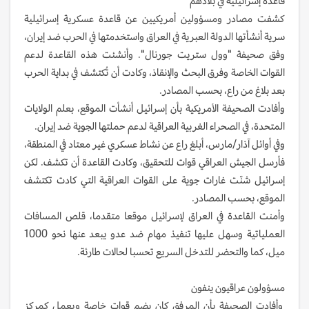
قاعدة إسرائيلية في بلادهم
كشفت مصادر ومسؤولين أمريكيين عن قاعدة عسكرية إسرائيلية
سرية أنشأتها الدولة العبرية في العراق واستخدمتها في الحرب ضد إيران،
وفق صحيفة "وول ستريت جورنال". وأنشئت هذه القاعدة لدعم
القوات الخاصة وفرق البحث والإنقاذ، وكادت أن تُكتشف في بداية الحرب
بعد بلاغ من راع، بحسب المصادر.
وأفادت الصحيفة الأمريكية بأن إسرائيل أنشأت الموقع، بعلم الولايات
المتحدة، في الصحراء الغربية العراقية لدعم حملتها الجوية ضد إيران.
وفي أوائل آذار/مارس، أبلغ راع عن نشاط عسكري غير معتاد في المنطقة،
فأرسل الجيش العراقي قوات للتحقيق، وكادت القاعدة أن تكشف. لكن
إسرائيل شنّت غارات جوية على القوات العراقية التي كادت تكتشف
الموقع، بحسب المصادر.
وأمنت القاعدة في العراق لإسرائيل موقعا متقدما، قلص المسافات
العملياتية وسهل عليها تنفيذ مهام ضد عدو يبعد عنها نحو 1000
ميل، كما والتحضر للتدخل السريع تحسبا لحالات طارئة.
مسؤولون عراقيون ينفون
وأفادت الصحيفة بأن المرفق كان يضم قوات خاصة ويعمل كمركز