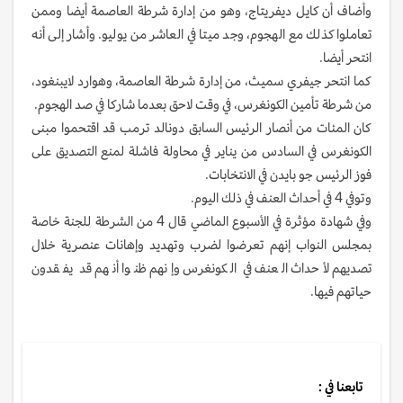
وأضاف أن كايل ديفريتاج، وهو من إدارة شرطة العاصمة أيضا وممن
تعاملوا كذلك مع الهجوم، وجد ميتا في العاشر من يوليو. وأشار إلى أنه
انتحر أيضا.
كما انتحر جيفري سميث، من إدارة شرطة العاصمة، وهوارد لايبنغود،
من شرطة تأمين الكونغرس، في وقت لاحق بعدما شاركا في صد الهجوم.
كان المئات من أنصار الرئيس السابق دونالد ترمب قد اقتحموا مبنى
الكونغرس في السادس من يناير في محاولة فاشلة لمنع التصديق على
فوز الرئيس جو بايدن في الانتخابات.
وتوفي 4 في أحداث العنف في ذلك اليوم.
وفي شهادة مؤثرة في الأسبوع الماضي قال 4 من الشرطة للجنة خاصة
بمجلس النواب إنهم تعرضوا لضرب وتهديد وإهانات عنصرية خلال
تصديهم لأحداث العنف في الكونغرس وإنهم ظنوا أنهم قد يفقدون
حياتهم فيها.
تابعنا في :