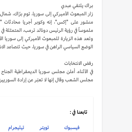
براك يلتقي عبدي
زار المبعوث الأميركي إلى سوريا، توم برَّاك، شمال ش
منشور على "إكس"، إنه وكوبر أجريا محادثات "ج
ملموساً في رؤية الرئيس دونالد ترمب، المتمثلة في
وتعد هذه الزيارة للمبعوث الأميركي إلى سوريا ا
الوضع السياسي الراهن في سوريا، حيث تتصاعد ال
رفض الانتخابات
في الأثناء، أعلن مجلس سوريا الديمقراطية الجناح 
مجلس الشعب وقال إنها لا تعبّر عن إرادة السوريين
تابعنا في :
فيسبوك
تويتر
تيليجرام