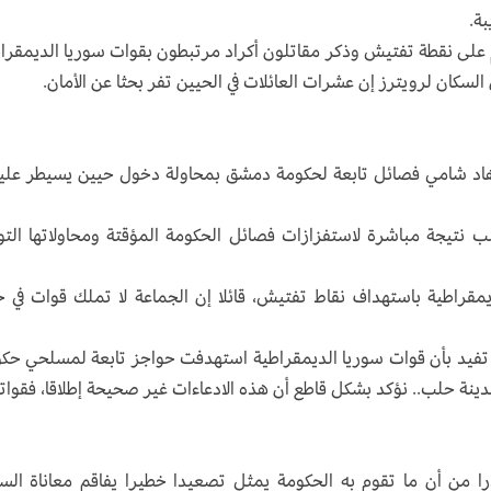
ة.
 على نقطة تفتيش وذكر مقاتلون أكراد مرتبطون بقوات سوريا الديمقرا
لسكان لرويترز إن عشرات العائلات في الحيين تفر بحثا عن الأمان.
هاد شامي فصائل تابعة لحكومة دمشق بمحاولة دخول حيين يسيطر علي
تيجة مباشرة لاستفزازات فصائل الحكومة المؤقتة ومحاولاتها الت
مقراطية باستهداف نقاط تفتيش، قائلا إن الجماعة لا تملك قوات في 
ة تفيد بأن قوات سوريا الديمقراطية استهدفت حواجز تابعة لمسلحي حك
ة حلب.. نؤكد بشكل قاطع أن هذه الادعاءات غير صحيحة إطلاقا، فقواتن
ا من أن ما تقوم به الحكومة يمثل تصعيدا خطيرا يفاقم معاناة الس