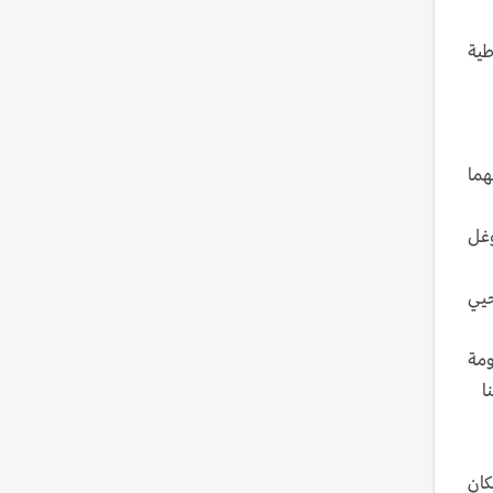
طية
هما
وغل
حيي
ومة
ا
كان