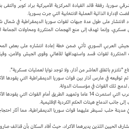
قي سوريا، رفقة قائد القيادة المركزية الأميركية براد كوبر والتقى بق
 الإدارة الذاتية العملية الانتخابية التي جرت بسوريا.
عاد الانتشار على طول عدة جبهات لقوات سوريا الديمقراطية في شمال 
 عسكري، وإنما تهدف إلى منع الهجمات المتكررة ومحاولات الجماعة ا
 الجيش العربي السوري تأتي ضمن خطة إعادة انتشاره على بعض المح
لمتكررة لقوات قسد واستهدافها للأهالي وقوى الجيش والأمن، وقيا
فاع "نلتزم باتفاق العاشر من آذار، ولا توجد نوايا لعمليات عسكرية".
 تم توقيعه في مارس آذار بين قوات سوريا الديمقراطية التي يقودها الأك
ن لدمج تلك القوات في مؤسسات الدولة.
وكان الاتفاق يهدف إلى لملمة شتات بلد مزقته الحرب التي استمرت 14 عاما وتمهيد الطريق أمام القوات التي يقودها
لى جانب اندماج هيئات الحكم الكردية الإقليمية.
مدينة حلب تسيطر عليهما قوات سوريا الديمقراطية، مما أثار احتجا
رف الحيين اللذين يديرهما الأكراد، حيث أفاد السكان بأن قذائف صارو