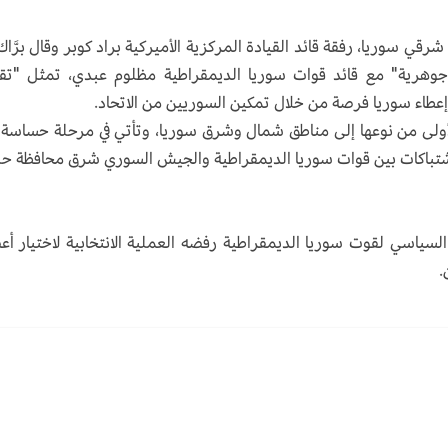
رقي سوريا، رفقة قائد القيادة المركزية الأميركية براد كوبر وقال برَّاك،
وهرية" مع قائد قوات سوريا الديمقراطية مظلوم عبدي، تمثل "تقد
 إعطاء سوريا فرصة من خلال تمكين السوريين من الاتحاد.
لأولى من نوعها إلى مناطق شمال وشرق سوريا، وتأتي في مرحلة حساسة
اشتباكات بين قوات سوريا الديمقراطية والجيش السوري شرق محافظة ح
السياسي لقوت سوريا الديمقراطية رفضه العملية الانتخابية لاختيار أع
.