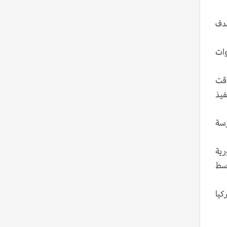
هدف
وات
وقت
فيذ
رسة
رية
وسط
كيا