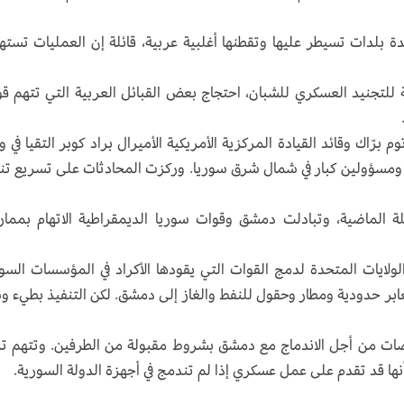
 بلدات تسيطر عليها وتقطنها أغلبية عربية، قائلة إن العمليات تست
للتجنيد العسكري للشبان، احتجاج بعض القبائل العربية التي تتهم ق
رّاك وقائد القيادة المركزية الأمريكية الأميرال براد كوبر التقيا في 
 ومسؤولين كبار في شمال شرق سوريا. وركزت المحادثات على تسريع تن
يلة الماضية، وتبادلت دمشق وقوات سوريا الديمقراطية الاتهام بمما
لولايات المتحدة لدمج القوات التي يقودها الأكراد في المؤسسات السو
عابر حدودية ومطار وحقول للنفط والغاز إلى دمشق. لكن التنفيذ بطيء 
ضات من أجل الاندماج مع دمشق بشروط مقبولة من الطرفين. وتتهم تر
نها قد تقدم على عمل عسكري إذا لم تندمج في أجهزة الدولة السورية.