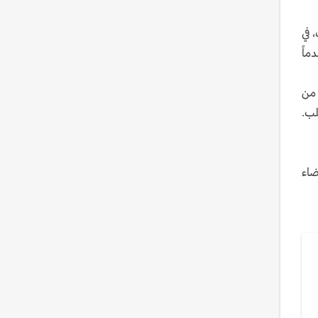
 في
ماً
 من
لب.
ضاء